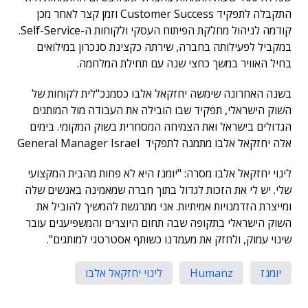
התקבלה לתפקיד Customer Success וזמן קצר לאחר מכן
קודמה לניהול מחלקת הפיתוח העסקי ולקוחות ה-Self-Service.
במקביל לפעילותה בחברה, שירתה כקצינת סנכרון במילואים
בחיל האוויר במשך כחצי שנה עם תחילת המלחמה.
בשנה האחרונה שימשה יחזקאל אלבו כסמנכ"לית לקוחות של
השוק הישראלי, תפקיד שבו הובילה את העבודה מול המותגים
הגדולים בישראל ואת הצמיחה המסחרית בשוק המקומי. בימים
אלה יחזקאל אלבו מתמנה לתפקיד General Manager Israel
לינוי יחזקאל אלבו מסרה: "יומנז היא לא פחות מהבית המקצועי
שלי. יש לי את הזכות לגדול בתוך חברה שמאמינה באנשים שלה
ומייצרת הזדמנויות אמיתיות. אני מתרגשת להמשיך להוביל את
השוק הישראלי בתקופה שבה תחום היוצרים והמשפיענים עובר
שינוי עמוק, ולחזק את מעמדנו כשותף אסטרטגי למותגים".
יומנז
Humanz
לינוי יחזקאל אלבו