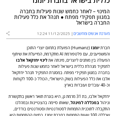
כללית בישראל בחברת יומנז
המינוי – לאחר כחמש שנות פעילות בחברה
במגוון תפקידי מפתח ● תנהל את כלל פעילות
החברה בישראל
מערכת אנשים ומחשבים
11/12/2025 12:24
חברת
יומנז
(Humanz) הפועלת בתחום יוצרי התוכן
והמשפיענים, עם פלטפורמת AI מתקדמת, המייעלת את שיתוף
הפעולה בין מותגים ליוצרים, מינתה את
לינוי יחזקאל אלבו
לתפקיד מנהלת כללית בישראל לאחר כחמש שנות פעילות
בחברה במגוון תפקידי מפתח. במסגרת התפקיד תנהל יחזקאל
אלבו את כלל הפעילות בשוק הישראלי, הכולל כ-100 לקוחות
וכ-40 עובדים ועובדות בארץ.
יחזקאל אלבו, בת 31 מרמת גן, היא בוגרת תואר ראשון בתקשורת
וניהול
במכללה למינהל
, שאותו סיימה בהצטיינות ובמהלכו
התקבלה לתוכנית התמחות לסטודנטיות וסטודנטים בודדים,
שכללה 100 שעות התמחות בחברת יומנז. בסיום ההתמחות היא