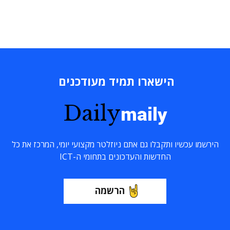
הישארו תמיד מעודכנים
Daily
maily
הירשמו עכשיו ותקבלו גם אתם ניוזלטר מקצועי יומי, המרכז את כל
החדשות והעדכונים בתחומי ה-ICT
הרשמה