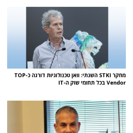
מחקר STKI השנתי: וואן טכנולוגיות דורגה כ-TOP
Vendor בכל תחומי שוק ה-IT