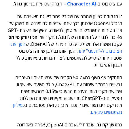
עם צ'טבוט ב-
Character.AI
– חברה שפועלת במימון
גוגל
.
זו הנקודה לצייןן שהתביעה של משפחת ריין גם מאשימה את
מנכ"ל OpenAI אלטמן בכך שנתן עדיפות לדומיננטיות בשוק על
פני בטיחות המשתמשים. אלטמן, לכאורה, האיץ את השקת GPT-
4o כדי לגבור על המתחרה שלו גוגל. תחקיר של
הניו יורק טיימס
עקב חששות אלו חשף כי עדכון המודל של OpenAI, ש
הפך את
הצ'טבוט ל-"חנפני" יותר
, הפך אותו גם לבן שיחה וצ'טבוט
שסביר יותר שיסייע למשתמשים ליצור הנחיות בעייתיות, כולל
תכנון התאבדות.
התחקיר אף חשף כמעט 50 מקרים של אנשים שחוו משברים
נפשיים במהלך שיחות עם ChatGPT, כולל תשעה שאושפזו
ושלושה מקרי מוות. הערכות הראו כי 0.15% מהמשתמשים
הפעילים ב-ChatGPT מדי שבוע מקיימים שיחות הכוללות
אינדיקטורים מפורשים לתכנון אובדני, ואלו מסתכמים בכ
מיליון
משתמשים פגיעים
.
גרטשן קרוגר
, עובדת לשעבר ב-OpenAI, אמרה באחרונה