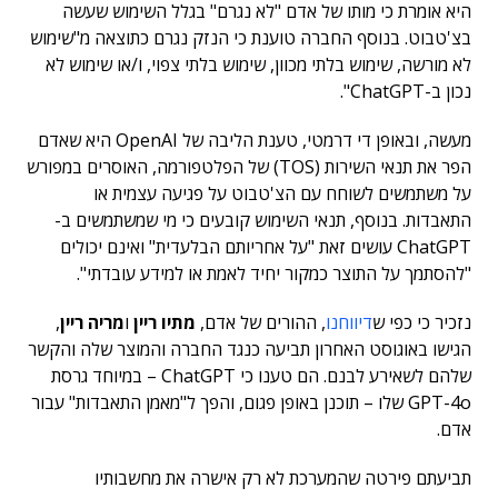
היא אומרת כי מותו של אדם "לא נגרם" בגלל השימוש שעשה
בצ'טבוט. בנוסף החברה טוענת כי הנזק נגרם כתוצאה מ"שימוש
לא מורשה, שימוש בלתי מכוון, שימוש בלתי צפוי, ו/או שימוש לא
נכון ב-ChatGPT".
מעשה, ובאופן די דרמטי, טענת הליבה של OpenAI היא שאדם
הפר את תנאי השירות (TOS) של הפלטפורמה, האוסרים במפורש
על משתמשים לשוחח עם הצ'טבוט על פגיעה עצמית או
התאבדות. בנוסף, תנאי השימוש קובעים כי מי שמשתמשים ב-
ChatGPT עושים זאת "על אחריותם הבלעדית" ואינם יכולים
"להסתמך על התוצר כמקור יחיד לאמת או למידע עובדתי".
נזכיר כי כפי ש
דיווחנו
, ההורים של אדם,
מתיו ריין
ו
מריה ריין
,
הגישו באוגוסט האחרון תביעה כנגד החברה והמוצר שלה והקשר
שלהם לשאירע לבנם. הם טענו כי ChatGPT – במיוחד גרסת
GPT-4o שלו – תוכנן באופן פגום, והפך ל"מאמן התאבדות" עבור
אדם.
תביעתם פירטה שהמערכת לא רק אישרה את מחשבותיו