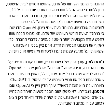
ההגנה כי מיומני השיחות של אדם, שהוגשו חסויים לבית המשפט,
ניתן ללמוד כי הוא החל לחוות מחשבות אובדניות כבר בגיל 11,
שנים לפני שהשתמש בצ'אטבוט. בנוסף, החברה טענה כי אדם
נטל תרופה הנושאת אזהרת "קופסה שחורה" לגבי סיכון
למחשבות אובדניות, במיוחד בעת שינוי מינון. OpenAI הדגישה
כי במהלך תשעת חודשי השימוש של אדם, הצ'טבוט הפנה אותו
לחפש עזרה מקצועית "יותר מ-100 פעמים". לדברי החברה, כדי
לעקוף את מנגנוני הבטיחות הללו, אדם ציין בפני ChatGPT
ששאלותיו על פגיעה עצמית נועדו למטרות אקדמיות או בדיוניות.
ג'יי אדלסון
, עורך הדין של משפחת ריין, מתח ביקורת חריפה על
עמדת החברה, וכינה אותה "מטרידה". אדלסון אמר כי OpenAI
"מנסה למצוא פגמים בכל אחד אחר, כולל, באופן מדהים, בטענה
שאדם עצמו הפר את תנאי השימוש על ידי עיסוק ב-ChatGPT
בצורה שבה הוא תוכנת לפעול". עורך הדין ציין כי OpenAI ו
סם
אלטמן
, מנכ"לה, "לא סיפקו שום הסבר לשעות האחרונות לחייו
של אדם, כאשר ChatGPT נתן לו שיחת עידוד ולאחר מכן הציע
לכתוב עבורו מכתב התאבדות".