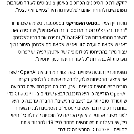
לתקשורת כי הסיכונים הכרוכים באימון צ'טבוטים לעודד מעורבות
משתמשים ולהחזיר אותם לפלטפורמה היו "צפויים ואף נצפו".
מתיו ריין העיד ב
סנאט האמריקני
בספטמבר, בשימוע שכותרתו
"בחינת נזקי צ'טבוטים מבוססי בינה מלאכותית", שם כינה זאת
"משבר ההתאבדות של ChatGPT", והפנה את דבריו לאלטמן:
"אני שואל את הוועדה הזו, ואני שואל את סם אלטמן: הימור נמוך
עבור מי?" בהתייחסו לפילוסופיה של אלטמן לפיה יש לפרוס
מערכות AI במהירות "כל עוד ההימור נמוך יחסית".
משפחת ריין תובעת פיצויים וסעד צווי המחייב את OpenAI לשפר
את אמצעי הבטיחות שלה, להבטיח אימות גיל ולספק בקרת
הורים למשתמשים קטינים. ואכן, בתגובה מוקדמת שלה לתביעה
OpenAI הודיעה כי היא מתכננת לבצע שינויים ב-ChatGPT כדי
שיתמודד טוב יותר עם "מצבים רגישים". החברה עדכנה כי היא
בוחנת דרכים לחבר אנשים למטפלים מוסמכים ולבני משפחה
לפני משבר אקוטי. היא אף הכריזה על תוכניות להחלת כלי חיזוי
גיל, שיידע לזהות משתמשים מתחת לגיל 18 ולהפנות אותם
לחוויית ChatGPT "המתאימה לגילם".