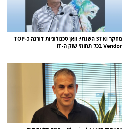
מחקר STKI השנתי: וואן טכנולוגיות דורגה כ-TOP
Vendor בכל תחומי שוק ה-IT