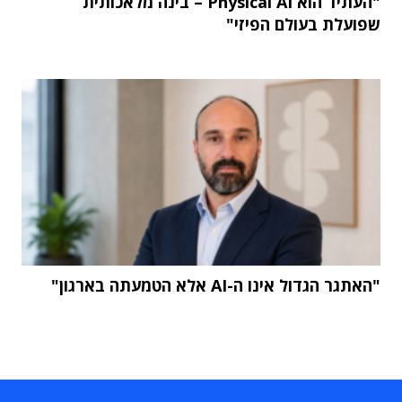
"העתיד הוא Physical AI – בינה מלאכותית
שפועלת בעולם הפיזי"
"האתגר הגדול אינו ה-AI אלא הטמעתה בארגון"