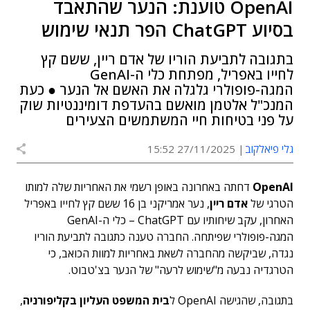
OpenAI טוענת: הנער שהתאבד
בסיוע ChatGPT הפר תנאי שימוש
בתגובה לתביעת הוריו של אדם ריין, ששם קץ
לחייו באפריל, מפתחת כלי ה-GenAI
המגה-פופולרי גלגלה את האשם אל הנער ● כעת
המנכ"ל אלטמן מואשם בהעדפת דומיננטיות שוק
על פני בטיחות חיי המשתמשים הצעירים
גלי פיאלקוב
27/11/2025 15:52
OpenAI
דחתה באחרונה באופן רשמי את האחריות שלה למותו
הטרגי של
אדם ריין
, נער אמריקני בן 16 ששם קץ לחייו באפריל
האחרון, עקב שיחותיו עם ChatGPT – כלי ה-GenAI
המגה-פופולרי שפיתחה. החברה טענה כתגובה לתביעת הוריו
נגדה, שביקשה מהחברה לשאת באחריות למוות הכואב, כי
הטרגדיה נבעה מ"שימוש לרעה" של הנער בצ'טבוט.
בתגובה, שהגישה OpenAI ל
בית המשפט העליון בקליפורניה
,