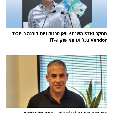
מחקר STKI השנתי: וואן טכנולוגיות דורגה כ-TOP
Vendor בכל תחומי שוק ה-IT