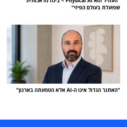
"העתיד הוא Physical AI – בינה מלאכותית
שפועלת בעולם הפיזי"
"האתגר הגדול אינו ה-AI אלא הטמעתה בארגון"