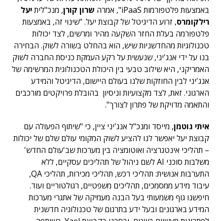
באמצעות פלטפורמות iPaaS", אמרה
שרון קורן
, מנכ"לית
יעל
רילקומרס
, זרוע הדיגיטל של קבוצת יעל. "שינוי זה, באמצעות
פלטפורמה בעלת החזר השקעה מהיר ומרשים, לצד יכולות
טכנולוגיות מהחדשניות שיש, הוא בהחלט בשורה לשוק. הבחירה
בנו על ידי אנג'יני, שנעשית על רקע העמקת כניסת החברה לשוק
האמריקני, היא שילוב טבעי בין היכולת הטכנולוגית המרשימה של
אנג'יני לבין החוזקות שלנו בעולם היישום, הדיגיטל והמידע
הארגוני. זאת, לצד מקצועיות וניסיון בהובלת פרויקטים מורכבים
והתאמה מדויקת של פתרון לצורך".
איתי גוטמן
, מייסד ומנכ"ל אנג'יני ציין, כי "שיתוף הפעולה עם
קבוצת יעל יאפשר לנו להציע לשוק המקומי עולם שלם של יכולות
– תהליכי אינטגרציה ואוטומציה בין מערכות שב'עולם החדש'
משלבות סוכני AI לשם ניהול של תהליכים עסקיים, ללא
התערבות אנושית: תהליכי רכש, תהליכי מכירות, תהליכי QA,
עיבוד מידע ממסמכים, תהליכים משפטיים, רגולטוריים ועוד.
חיפשנו גוף משמעותי בעל הבנה מעמיקה של אתגרי מערכות
המידע בארגונים ובעל ידע בתרגום של טכנולוגיה חדשנית