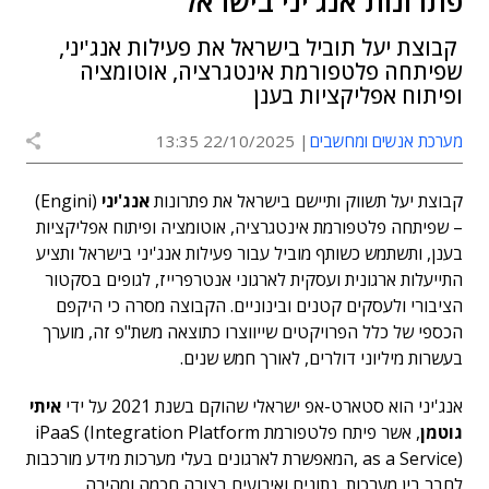
פתרונות אנג'יני בישראל
קבוצת יעל תוביל בישראל את פעילות אנג'יני,
שפיתחה פלטפורמת אינטגרציה, אוטומציה
ופיתוח אפליקציות בענן
מערכת אנשים ומחשבים
22/10/2025 13:35
קבוצת יעל תשווק ותיישם בישראל את פתרונות
אנג'יני
(Engini)
– שפיתחה פלטפורמת אינטגרציה, אוטומציה ופיתוח אפליקציות
בענן, ותשתמש כשותף מוביל עבור פעילות אנג'יני בישראל ותציע
התייעלות ארגונית ועסקית לארגוני אנטרפרייז, לגופים בסקטור
הציבורי ולעסקים קטנים ובינוניים. הקבוצה מסרה כי היקפם
הכספי של כלל הפרויקטים שייווצרו כתוצאה משת"פ זה, מוערך
בעשרות מיליוני דולרים, לאורך חמש שנים.
אנג'יני הוא סטארט-אפ ישראלי שהוקם בשנת 2021 על ידי
איתי
גוטמן
, אשר פיתח פלטפורמת iPaaS (Integration Platform
as a Service) ,המאפשרת לארגונים בעלי מערכות מידע מורכבות
לחבר בין מערכות, נתונים ואירועים בצורה חכמה ומהירה.