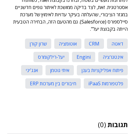
לפתרונות מעשיים בשטח, ובחרנו בקבוצת Yael, כשותפה
אסטרטגית. זאת, לצד בדיקה ממושכת לאיתור גופים חדשניים
במגזר הציבורי, שהעלתה בעיקר עדויות לאימוץ של מערכת
סיילספורס (Salesforce). גם מהטעם הזה, הבחירה הטבעית
הייתה בקבוצת יעל".
דאטה
CRM
אוטומציה
שרון קורן
אינטגרציה
Engini
יעל-רילקומרס
פיתוח אפליקציות בענן
איתי גוטמן
אנג'יני
פלטפורמות iPaaS
חיבורים בין מערכות ERP
תגובות
(0)