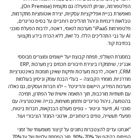
הפלטפורמה, שניתן להפעילה גם מקומית (On Premise),
מאפשרת בניית אפליקציות עסקיות, יצירת אוטומציות מתקדמות,
טבלאות דינמיות וניהול תהליכים רוחביים על בסיס טריגרים,
פלטפורמות iPaaS" מערכות לגאסי, דאטה, לרבות הפעלת סוכני
AI על גבי התהליכים הללו. כל זאת, ללא הכרח בידע מקצועי
בכתיבת קוד.
במסגרת השת"פ, תפתח קבוצת יעל יישומים ומוצרים מבוססי
אנג'יני, שיתמקדו ביצירת חיבורים חכמים בין מערכות ERP,
CRM, דאטה, לרבות מערכות ותיקות שאינן תומכות באינטגרציות
מודרניות. מומחי הקבוצה – בעלי הבנת עומק וניסיון בעולמות
מערכות המידע, היישום והדיגיטל – ילוו חברות ועסקים, גם כאלה
עם תשתיות מורכבות, תוך התאמה אישית של הפתרון, תמיכה
בהטמעה, ניהול טריגרים ותזמון משימות, בנייה ואינטגרציה עם
סוכני AI, תיעוד וניטור – גופים מעולם הבנקאות, חברות ביטוח,
מפעלי תעשייה, גופים ביטחוניים, ארגוני המגזר הציבורי ועוד.
"אנחנו עדים להצטברות נתונים על קיצור משמעותי של זמני
הפיתוח בהיקף של 70%-90%, תוך הפחתת עלויות של עד70%,