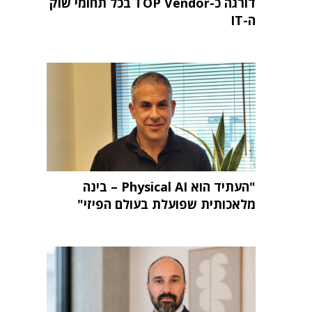
דורגה כ-TOP Vendor בכל תחומי שוק
ה-IT
"העתיד הוא Physical AI – בינה
מלאכותית שפועלת בעולם הפיזי"