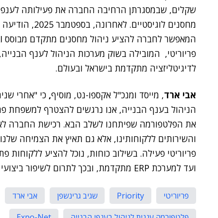
שקלים, שבמסגרתן הרחיבה החברה את פעילותה לענפים מ
מחסנים לוגיסטיים. לאחרונה, בספטמבר 2025, הודיעה Priority על רכישת
פריוריטי, המובילה בשוק מערכות הניהול לענף הבנייה,
לדיגיטליזציה מתקדמת בישראל ובעולם.
אבי ארד
, מייסד ומנכ"ל אקספו-נט, מוסיף
,
כי "אחרי שני
הניהול בענף הבנייה, אנו נרגשים להצטרף למשפחת פריו
את הפלטפורמה שפיתחנו לשלב הבא. רכישת החברה לא רק
והשירותים ללקוחותינו, אלא גם תאיץ את הצמיחה שלנו
פריוריטי פעילה. בשילוב כוחות, נוכל להציע ללקוחות פת
ועד למערכת ERP מתקדמת, ובכך לתרום לשיפור ביצועי הפרויקטים של לקוחותינו ולהצלחתם."
פריוריטי
Priority
שגיב גרינשפן
אבי ארד
פלטפורמה עננית לניהול בענפי הבנייה
Expo-Net