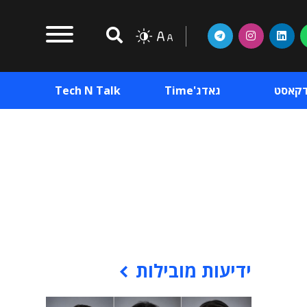
דקאסט
גאדג'Time
Tech N Talk
וכן פרסומי
תוכן פרסומי
וכן פרסומי
ידיעות מובילות