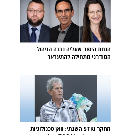
הנחת היסוד שעליה נבנה הניהול
המודרני מתחילה להתערער
מחקר STKI השנתי: וואן טכנולוגיות