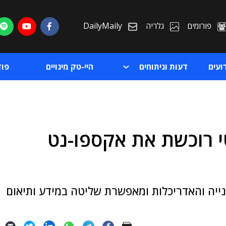
פורומים
גלריה
DailyMaily
ועים
דעות וניתוחים
היי-טק מינויים
פו
י רוכשת את אקספו-נט
ת
ת
ייה והאדריכלות ומאפשרת שליטה במידע ותיאום