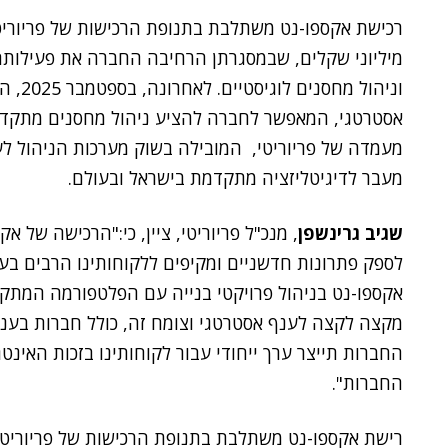
רכישת אקספו-נט משתלבת בתנופת הרכישות של פריוריט
מיליוני שקלים, שבמסגרתן הרחיבה החברה את פעילותה 
וניהול מחסנים לוגיסטיים. לאחרונה, בספטמבר 2025, הודיעה Priority על רכישת
מעמדה של פריוריטי, המובילה בשוק מערכות הניהול לע
מעבר לדיגיטליזציה מתקדמת בישראל ובעולם.
שגיב גרינשפן
, מנכ"ל פריוריטי, ציין, כי:"הרכישה של 
לספק פתרונות חדשניים ומקיפים ללקוחותינו הרבים בע
אקספו-נט בניהול פרויקטי בנייה עם הפלטפורמה המתקד
מקצה לקצה לענף אסטרטגי וצומח זה, כולל חברות בענף 
החברות תייצר ערך ייחודי עבור לקוחותינו בזכות האינט
החברות".
רישת אקספו-נט משתלבת בתנופת הרכישות של פריוריטי 