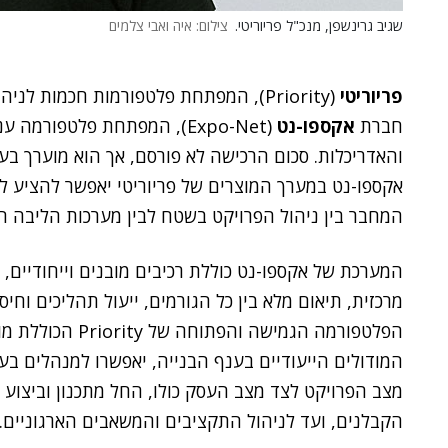
שגיב גרינשפן, מנכ"ל פריוריטי.
צילום: איה ואבי צלמים
פריוריטי
(Priority), המפתחת פלטפורמות חכמות ל
חברת
אקספו-נט
(Expo-Net), המפתחת פלטפורמ
והאדריכלות. סכום הרכישה לא פורסם, אך הוא מוערך בעש
אקספו-נט במערך המוצרים של פריוריטי יאפשר להציע לל
המחבר בין ניהול הפרויקט בשטח לבין מערכות הליבה ה
המערכת של אקספו-נט כוללת רכיבים מובנים וייחודיים
מרכזית, תיאום מלא בין כל הגורמים, ייעול תהליכים וחיסכ
הפלטפורמה הגמישה 
המודולים הייעודיים בענף הבנייה, יאפשרו למנהלים ב
מצב הפרויקט לצד מצב העסק כולו, החל מתכנון וביצוע
הקבלנים, ועד לניהול התקציבים והמשאבים הארגוניים.