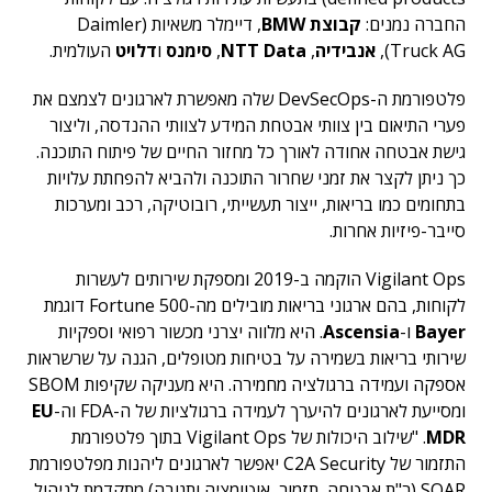
החברה נמנים:
קבוצת BMW
, דיימלר משאיות (Daimler
Truck AG),
אנבידיה
,
NTT Data
,
סימנס
ו
דלויט
העולמית.
פלטפורמת ה-DevSecOps שלה מאפשרת לארגונים לצמצם את
פערי התיאום בין צוותי אבטחת המידע לצוותי ההנדסה, וליצור
גישת אבטחה אחודה לאורך כל מחזור החיים של פיתוח התוכנה.
כך ניתן לקצר את זמני שחרור התוכנה ולהביא להפחתת עלויות
בתחומים כמו בריאות, ייצור תעשייתי, רובוטיקה, רכב ומערכות
סייבר-פיזיות אחרות.
Vigilant Ops הוקמה ב-2019 ומספקת שירותים לעשרות
לקוחות, בהם ארגוני בריאות מובילים מה-Fortune 500 דוגמת
Bayer
ו-
Ascensia
. היא מלווה יצרני מכשור רפואי וספקיות
שירותי בריאות בשמירה על בטיחות מטופלים, הגנה על שרשראות
אספקה ועמידה ברגולציה מחמירה. היא מעניקה שקיפות SBOM
ומסייעת לארגונים להיערך לעמידה ברגולציות של ה-FDA וה-
EU
MDR
. "שילוב היכולות של Vigilant Ops בתוך פלטפורמת
התזמור של C2A Security יאפשר לארגונים ליהנות מפלטפורמת
SOAR (ר"ת אבטחה, תזמור, אוטומציה ותגובה) מתקדמת לניהול