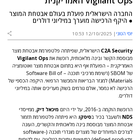
Vigilant Ops האמריקנית
החברה הישראלית פועלת בעולם אבטחת המוצר
● היקף הרכישה מוערך במיליוני דולרים
יוסי הטוני
12/10/2025 10:53
C2A Security
הישראלית, שפיתחה פלטפורמת אבטחת מוצר
מבוססת הקשר ובינה מלאכותית, רוכשת את
Vigilant Ops
האמריקנית – הפועלת אף היא בתחום אבטחת מוצר ואוטומציה
של SBOM (רשימת מרכיבי תוכנה – Software Bill of
Materials) למגזר הבריאות והמכשור הרפואי. היקפה הכספי של
הרכישה לא נמסר, אולם גורמים בשוק מעריכים אותה במיליוני
דולרים.
הרוכשת הוקמה ב-2016, על ידי היזם
מיכאל דיק
, ממייסדי
NDS
ולשעבר בכיר ב
סיסקו
. היא פיתחה פלטפורמת תזמור
אבטחת המוצר מבוססת בינה מלאכותית והקשרים, העונה
לצרכים המיוחדים של מוצרים מוגדרי תוכנה (software-
defined products) בתעשיות עתירות רגולציה. עם לקוחות