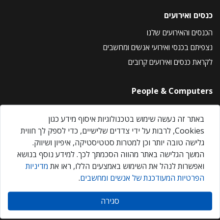
כנסים ואירועים
הכנסים והאירועים שלנו
נצפיתם בכנסי ואירועי אנשים ומחשבים
לקראת כנסים ואירועים קרובים
People & Computers
About Us
באתר זה נעשה שימוש בטכנולוגיות איסוף מידע כגון
Privacy Policy
Cookies, לרבות על ידי צדדים שלישיים, כדי לספק לך חווית
Contact Us
גלישה טובה יותר וכן למטרות סטטיסטיקה, איפיון ושיווק.
Our Events
המשך הגלישה באתר מהווה הסכמתך לכך. למידע נוסף בנושא
ואפשרות לנהל את השימוש באמצעים הללו, ראו את
מדיניות
הפרטיות המעודכנת של אנשים ומחשבים
.
אנשים ומחשבים © 2026 – כל הזכויות שמורות
סגירה
Created by