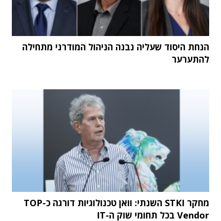
הנחת היסוד שעליה נבנה הניהול המודרני מתחילה
להתערער
מחקר STKI השנתי: וואן טכנולוגיות דורגה כ-TOP
Vendor בכל תחומי שוק ה-IT