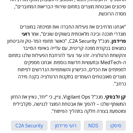
סיכונים ואבטחת מוצרים בתחום שירותי הבריאות המחוברים",
מסרה הרוכשת.
"אנחנו מרחיבים את פעילות החברה ואת תמיכתה במוצרים
מוגדרי תוכנה ובינה מלאכותית בשווקים שונים", אמר
רועי
פרידמן
, מנכ"ל C2A Security, "כאשר תחומי המד-טק והביטחון
נמצאים בנקודת מפנה קריטית, עם עלייה באיומי הסייבר
והקשחת הרגולציה. זהו עוד צעד להרחבת הפעילות שלנו בתחום
ה-MedTech ובתעשיות חדשות נוספות. אנחנו מספקים
למפתחים את הכלים, הכישרון והשותפויות הנדרשים לפיתוח
מוצרים מאובטחים העומדים בתקנות הרגולציה בקנה מידה
נרחב".
קן זלבסקי
, מנכ"ל Vigilant Ops, ציין, כי "יחד, נאיץ את החזון
המשותף שלנו – להפוך את אבטחת המוצר לנגישה, סקלבילית
ומוטמעת בצורה חלקה בתהליך הפיתוח".
סיסקו
NDS
רועי פרידמן
C2A Security