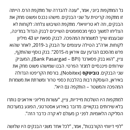
גל המתקפות ביוני, אמר, "עונה להגדרה של מתקפת הרס. הייתה
זו מתקפה קריטית על שני הבנקים. מישהו נכנס ופשוט מחק את
הבנקים, וזה לא טריוויאלי. מתקפת השיבוש צלחה: לקוחות לא
הצליחו למשוך כסף מכספומטים השייכים לבנק הגדול במדינה,
שבעצמו שייך למשמרות המהפכה. לבנק ספאח יש 43 מיליון
לקוחות. ארה"ב הטילה עיצומים על הבנק ב-2019, לאחר שהוא
פרש מהסכם הגרעין עם איראן מ-2015". בנק נוסף שהותקף,
ציין, "הוא בנק פסארגד (Bank Pasargad – BPI), המעניק
שירותים פיננסיים למגזר הפרטי. הבנו שמישהו פשוט מחק את
שני הבנקים.
נוביטקס
(Nobitex), בורסת הקריפטו הגדולה
באיראן, העוסקת רבות בהלבנת כספי טרור ומשרתת את משמרות
המהפכה והמשטר – הותקפה גם היא".
למתקפות היו השלכות מיידיות, ציין, "עשרות מיליוני איראנים נותרו
בלא שירותים בנקאיים. מדובר באירוע אסטרטגי, הפוגע במערכות
הסליקה הלאומיות. לפני כן מעולם לא קרה כדבר הזה".
"לפי דיווחי הקורבנות", אמר, "לכל אחד משני הבנקים היו שלושה