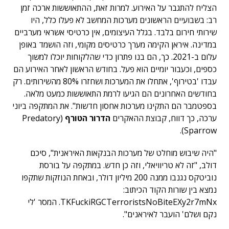
הצליח להתגבר על האירוע. למרות זאת, ההתאוששות ארכה זמן
רב: בשבועיים הראשונים מערכות המחשב לא פעלו כלל, היו
שירותי חירום בלבד. בגלל העיצומים, אין כרטיסי אשראי מערביים
במדינה. איראן הקימה מערך כרטיסים מקומי, וזה הושמד באופן
עלום ב-2021. כך, הם בנו פתרון כדי שהלקוחות יוכלו למשוך
כספים, וכעבור יומיים הוא פעל. בחודש הראשון לאחר האירוע הם
עבדו 'בטירוף', אתחלו את המערכות ושחזרו 80% מהשירותים. רק
בחודשים האחרונים הם הגיעו לרמת התאוששות כמעט מלאה.
בספטמבר הם התקינו מערכות אחסון חדשות". את המתקפה ביוני
ערכה, כך דווח, קבוצת ההאקרים
הדרור הטורף
(Predatory
Sparrow).
"היה שיבוש מוחלט של מערכות הבנקאות האיראנית", סיכם
דולב, "זה לא טריוויאלי, וזה כן חדש. במתקפה על בורסת
נוביטקס נגנבו ממנה 200 מיליון דולר, ובאחת הנוזקות שתקפו
נמצא בין שורות הקוד הכיתוב:
TKFuckiRGCTerroristsNoBiteEXy2r7mNx. המסר 'לי
נקם ושלם' הועבר לאיראנים".