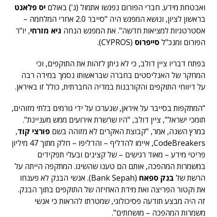
ואבטחת מידע. חברי הפורום נפגשו אתמול (ג') באולם
יס פלאנט
בראשון לציון, ונושא המפגש היה "סייבר 2.0 אחרי המלחמה –
אסטרטגיות למציאות חדשה". את המפגש הנחה
גיא מזרחי
, יו"ר
הפורום ומנכ"ל
סייפרוס
(CYPROS).
בפתח דבריו ציין דולב, כי לא ניתן לזהות את התוקפים, וכי
המחקר של האנליסטים בחברה שבראשותו נסמך במידה רבה
על דיווחי התוקפים והקורבנות במדיה החברתית, כולל זו באיראן.
"המתקפות בסייבר על איראן, שנערכו על ידי גורמים בלתי מזוהים,
תומכי ישראל", ציין דולב, "היו שרשרת אירועים ממש מעניינת".
במרץ השנה, אמר, "קבוצת האקרים לא מזוהה בשם
פורצי קוד
,
CodeBreakers, איימו להדליף – והדליפו – חלק מתוך 47 מיליון
פריטי מידע – מאוד רגישים – של קצינים ובעלי תפקידים
במשמרות המהפכה, אותם הם טענו שהשיגו. המתקפה הייתה על
הרשת של
בנק
ספאח
(Bank Sepah). אנשי הבנק לא פענחו
את וקטור הפריצה ואת מידת האחיזה של התוקפים בתוך הבנק.
זה היה מבצע תודעה פסיכולוגי, שמטרתו להראות כי אנשי
משמרות המהפכה – מושחתים".