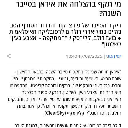
מי תקף בהצלחה את איראן בסייבר
השנה?
ריקוד הסייבר של פורצי קוד והדרור הטורף הסב
נזקים במיליארדי דולרים לרפובליקה האיסלאמית
● בועז דולב, קלירסקיי: "המתקפה - 'אצבע בעין'
לשלטון"
יוסי הטוני
17/09/2025 10:40
"איראן חוותה שני גלי מתקפות סייבר השנה. ברבעון הראשון –
שורת מבצעי השפעה ותודעה, וביוני – מתקפות שמטרתן שיבוש
והרס. בגל השני הותקפו שני בנקים ובורסת קריפטו, ומתקפה זו
היא בבחינת 'אצבע בעין' לשלטון. הנזק שספגה הכלכלה
האיראנית בעקבות התקיפות עומד על מיליארדי דולרים, והבנקים
הושבתו ותפקדו חלקית למשך תקופה ארוכה", כך אמר
בועז
דולב
, מייסד ומנכ"ל
קלירסקיי
(ClearSky).
דולב דיבר בפורום CSC מבית אנשים ומחשבים, להגנת סייבר