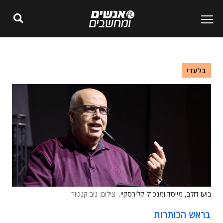
בלעדי
בועז דולב, מייסד ומנכ''ל קלירסקיי.
צילום: ניב קנטור
בראש הכותרות