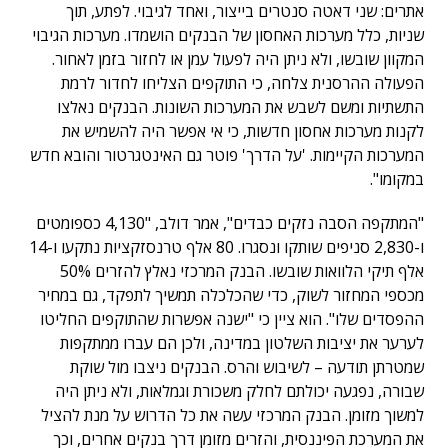
אתרים: שני דאטה סנטרים בייצור, ואחד לגיבוי. לפתע, תוך
שניות, כלל מערכות האחסון של הבנקים הושמדו. מערכות הגיבוי
המקוון שובשו, ולא ניתן היה לפעול עמן או לחזור בזמן לאחור.
הפעולה ההרסנית צלחה, כי התוקפים הצליחו לחדור לרמת
התשתיות ומשם לשבש את המערכות השונות. הבנקים נאלצו
לקנות מערכות אחסון חדשות, כי אי אפשר היה להשמיש את
המערכות הקיימות. 'על הדרך' פוטר גם האינטגרטור והובא חדש
במקומו".
"המתקפה הסבה נזקים כבדים", אמר דולב, "4,130 כספומטים
ו-2,830 סניפים שותקו ונסגרו. 80 אלף טרנסזקציות נתקעו ו-14
אלף תיקי הלוואות שובשו. הבנק המרכזי נאלץ להזרים 50%
מכספי המחזור לשוק, כדי שהכלכלה תמשיך לתפקד, גם במחיר
ההפסדים שלו". הוא ציין כי "ישנה אפשרות שהתוקפים החליטו
לערער את יציבות השלטון במדינה, ולכן הם עברו ממתקפות
שמטרתן תודעה – לשיבוש והרס. הבנקים ניצבו מול שוקת
שבורה, נפגעה יכולתם לחלק משכורת וגמלאות, ולא ניתן היה
למשוך מזומן. הבנק המרכזי עשה את כל הדרוש על מנת להציל
את המערכת הפיננסית, והזרים מזומן דרך בנקים אחרים, וכך