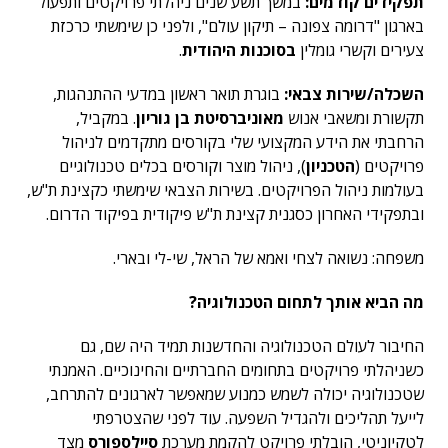
תפקידים קודמים:
במשך תשע שנים ניהלתי פרויקטים ותפעול
בארגון "דרומה צפונה – תיקון עולם", ולפני כן שימשתי כרכזת
צעירים וקשרי גומלין
בסוכנות היהודית
.
השכלה/שירות צבאי:
בוגרת תואר ראשון במדעי ההתנהגות,
תקשורת ומשאבי אנוש
מאוניברסיטת בן גוריון
. במקביל,
הרחבתי את הידע המקצועי שלי בקורסים מתקדמים לניהול
פרויקטים (
הטכניון
), ניהול מוצר וקורסים בכלים טכנולוגיים
בעולמות ניהול הפרויקטים. בשירות הצבאי שימשתי כקצינת ת"ש,
ובתפקידי האחרון כסגנית קצינת ת"ש פיקודית בפיקוד הדרום.
משפחה: נשואה לצחי ואמא של הראל, שי-לי ובארי.
מה הביא אותך לתחום הטכנולוגיה
?
החיבור לעולם הטכנולוגיה והחדשנות תמיד היה שם, גם
כשניהלתי פרויקטים בתחומים החברתיים והחינוכיים. האמנתי
שטכנולוגיה יכולה לשמש כמנוע שמאפשר לארגונים להתרחב,
לייעל תהליכים ולהגדיל השפעה. עוד לפני שהצטרפתי
לטקיוניטי, הובלתי פרויקט להקמת מערכת
סיילספורס
מצד