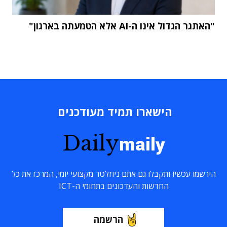
"האתגר הגדול אינו ה-AI אלא הטמעתה בארגון"
הישארו תמיד מעודכנים
Daily
maily
הירשמו עכשיו ותקבלו גם אתם ניוזלטר מקצועי יומי, המרכז את כל
החדשות והעדכונים בתחומי ה-ICT
הרשמה