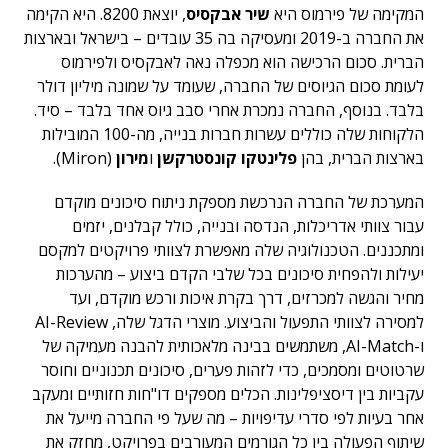
המקימה של פירמוס היא
שיר אבקסיס
, יוצאת 8200. היא הקימה
את החברה ב-2019 ומעסיקה בה 35 עובדים – בישראל ובארצות
הברית. סכום הרכישה הוא מכפלה נאה לאבקסיס ולפירמוס
לעומת סכום הגיוסים של החברה, שעומד על שמונה מיליון דולר
בלבד. בנוסף, החברה נמכרת אחרי סבב גיוס אחד בלבד – סיד.
הלקוחות שלה כוללים עשרות חברות בנייה, מה-100 המובילות
בארצות הברית, בהן
פלינטקו קונסטרקשן
ו
מירון
(Miron).
המערכת של החברה הנרכשת מספקת ניתוח סיכונים מוקדם
עבור צוותי אדריכלות, הנדסה ובנייה, כולל קבלנים, יזמים
ומתכננים. הטכנולוגיה שלה מאפשרת לצוותי פרויקטים למקסם
יעילות ולהפחית סיכונים בכל שלבי הקדם ביצוע – מהערכות
מחיר והגשה למכרזים, דרך בקרת איכות ורכש מוקדם, ועד
למסירה לצוותי התפעול והביצוע. מוצרי הדגל שלה, AI-Review
ו-AI-Match, משתמשים בבינה מלאכותית להבנה מעמיקה של
שרטוטים ומסמכים, כדי לזהות פערים, סיכונים תכנוניים וחוסר
עקביות בין דיסציפלינות. הכלים מספקים דו"חות חזותיים ומעקב
אחר בעיות לפי סדרי עדיפויות – מה שעל פי החברה מייעל את
שיתוף הפעולה בין כל הגורמים המעורבים בפרויקט, מחזק את