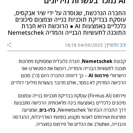
AI נמכר בעשרות מיליונים
החברה הנרכשת, שנוסדה על ידי שיר אבקסיס,
עוסקת בבדיקת תוכניות בנייה וצמצום סיכונים
כלכליים באמצעות AI ● הרוכשת היא חברת
התוכנה לתעשיות הבנייה והמדיה Nemetschek
יניב הלפרין
04/09/2025 18:18
קבוצת
Nemetschek
, חברה גלובלית שמספקת פתרונות
תוכנה לתעשיות הבנייה והמדיה, רוכשת את הסטארט-אפ
הישראלי
פירמוס AI
– כך דיווחה החברה היום (ה'). סכום
הרכישה המדויק לא נמסר, אולם מדובר בעשרות מיליוני דולרים.
פירמוס (Firmus AI) עוסקת בבדיקת תוכניות בנייה וצמצום
סיכונים כלכליים באמצעות בינה מלאכותית. הרכישה מתבצעת
דרך החברה הבת של Nemetschek,
בלו-בים
, שמציעה
פתרונות ושירותים לאנשי מקצוע בתחומי האדריכלות, ההנדסה
והבנייה, ושתשלב את הכלים של פירמוס במוצריה.