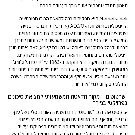
האמון ההדדי ומפחית את הצורך בעבודה חוזרת.
Nemetschek היא ספקית תוכנה להאצת הטרנספורמציה
הדיגיטלית בתעשיות ה-AEC/O (אדריכלות, הנדסה, בנייה
ואופרציה) והמדיה. הפתרונות שלה מכסים את מחזור החיים
המלא של פרויקטי בנייה ותשתיות, ומאפשרים ללקוחות לתכנן,
לבנות ולנהל פרויקטים בצורה יעילה ובת קיימא, לצד פיתוח תוכן
דיגיטלי מתקדם בתחומי הוויזואליזציה, הקולנוע והמשחקים.
מדובר בחברה ותיקה: היא הוקמה ב-1963 על ידי פרופ’
ג'ורג'
נמטשק
, ומעסיקה כ-4,000 עובדים. כיום משתמשים בפתרונותיה
יותר משבעה מיליון אנשי מקצוע וההכנסות שלה הסתכמו בשנה
החולפת בקרוב למיליארד יורו.
"שרטוטים – מקור הדאטה המשמעותי למציאת סיכונים
בפרויקטי בנייה"
אבקסיס אמרה כי "שרטוטים הם השפה האוניברסלית של ענף
הבנייה, ומכאן שהם מהווים את מקור הדאטה הכי משמעותי
להוצאת תובנות אסטרטגיות ולזיהוי סיכונים בפרויקט. על ידי
חבירה לבלו-בים, נוכל לעזור להרבה יותר צוותים לזהות ולתקשר