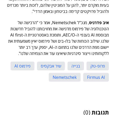
בעיות מוקדם יותר, להגן על המוניטין שלהם, לזכות ביותר מכרזים
ולהוביל פרויקטים קדימה בביטחון ובאמון הדדי".
איב פדרניס
, מנכ"ל Nemetschek, אמר כי "הרכישה של
הטכנולוגיה של פירמוס מדגישה את מחויבותנו להוביל חדשנות
מבוססת AI בענפי ה-AEC/O, ותומכת באסטרטגיית ה-AI first
שלנו. שילוב הכוחות של בלו-בים ושל פירמוס יאיץ משמעותית את
יישום מפת הדרכים שלנו בתחום ה-AI, יספק ערך רב יותר
ללקוחותינו וייצור סינרגיות שיאיצו עוד את הצמיחה שלנו".
פרופ-טק
בנייה
שיר אבקסיס
פירמוס AI
Nemetschek
Firmus AI
תגובות
(0)