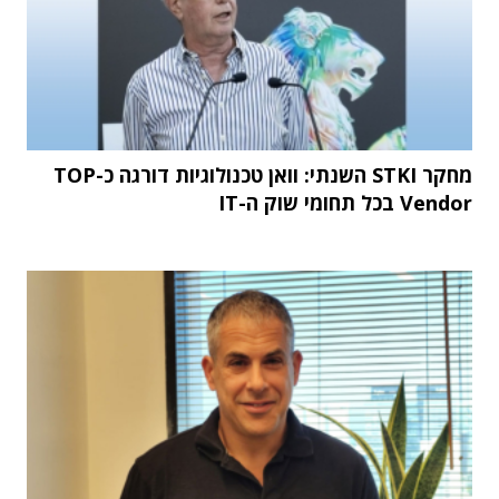
מחקר STKI השנתי: וואן טכנולוגיות דורגה כ-TOP
Vendor בכל תחומי שוק ה-IT