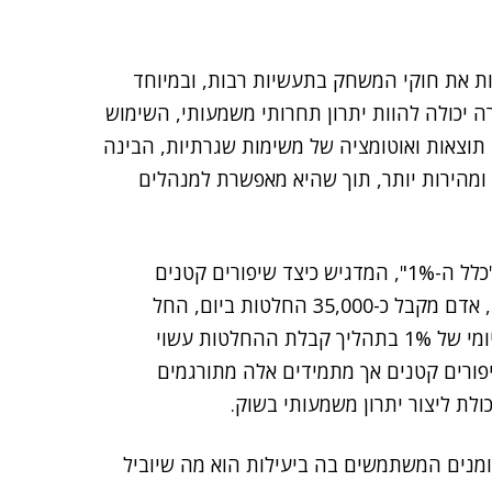
 את חוקי המשחק בתעשיות רבות, ובמיוחד
 יכולה להוות יתרון תחרותי משמעותי, השימוש
חיזוי תוצאות ואוטומציה של משימות שגרתיות, הבינה
מהירות יותר, תוך שהיא מאפשרת למנהלים
אחת הדרכים להבין את הפוטנציאל הזה היא באמצעות "כלל ה-1%", המדגיש כיצד שיפורים קטנים
ועקביים יכולים להוביל לשינוי מהותי לאורך זמן. בממוצע, אדם מקבל כ-35,000 החלטות ביום, החל
ממשימות יומיומיות ועד סוגיות קריטיות בעבודה. שיפור יומי של 1% בתהליך קבלת ההחלטות עשוי
ולם העסקי, שיפורים קטנים אך מתמידים אלה מתורגמים
לת ליצור יתרון משמעותי בשוק.
יומנים המשתמשים בה ביעילות הוא מה שיוביל