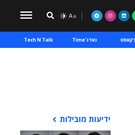
דקאסט
גאדג'Time
Tech N Talk
וכן פרסומי
תוכן פרסומי
וכן פרסומי
ידיעות מובילות