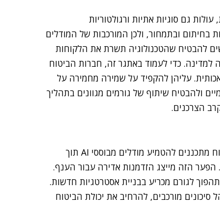
ולות גם סוגיות אתיות ורגולטוריות
יות AI עלול להוביל להטיות בחיתום ובתמחור, ולכן המורכבות של המודלים
שים להבטיח שהטכנולוגיה תשרת את הלקוחות
ה למדינה. כדי לעמוד באתגר זה, חברות הביטוח
כותית. עליהן להקפיד על שמירה מחמירה על
יים ולהבטיח שיתוף של גורמים מגוונים בתהליך
רב הצרכנים.
בסקר שערכנו לשנת 2024 נמצא, כי 70% ממנהלי הביטוח מתכננים להטמיע מודלים מבוססי AI תוך
כנולוגיה כיום. הפער הזה מייצג הזדמנות אדירה עבור הענף.
תהפוך לגורם מכריע בבניית אסטרטגיות חדשות.
 סיכונים מורכבים, להרחיב את יכולת הביטוח