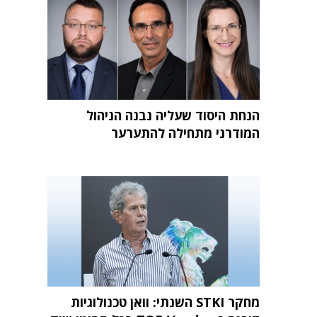
הנחת היסוד שעליה נבנה הניהול
המודרני מתחילה להתערער
מחקר STKI השנתי: וואן טכנולוגיות