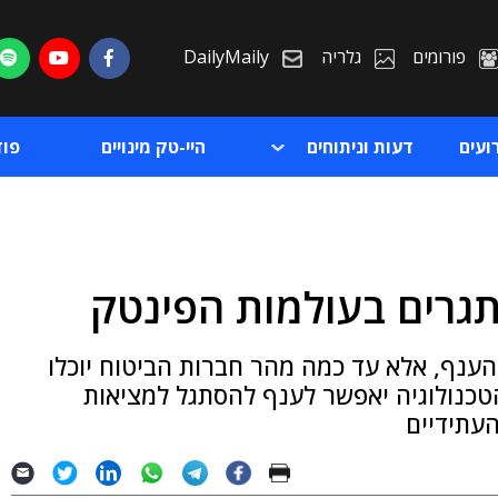
פורומים
גלריה
DailyMaily
ועים
דעות וניתוחים
היי-טק מינויים
פו
ת
ענף, אלא עד כמה מהר חברות הביטוח יוכלו
ת
טכנולוגיה יאפשר לענף להסתגל למציאות
עתידיים