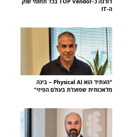
דורגה כ-TOP Vendor בכל תחומי שוק
ה-IT
"העתיד הוא Physical AI – בינה
מלאכותית שפועלת בעולם הפיזי"