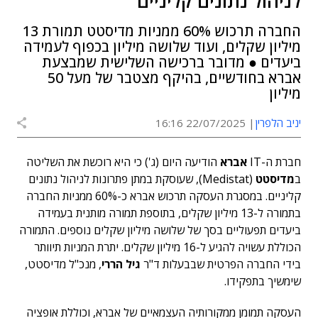
לניהול נתונים קליניים
החברה תרכוש 60% ממניות מדיסטט תמורת 13
מיליון שקלים, ועוד שלושה מיליון בכפוף לעמידה
ביעדים ● מדובר ברכישה השלישית שמבצעת
אברא בחודשיים, בהיקף מצטבר של מעל 50
מיליון
יניב הלפרין
22/07/2025 16:16
חברת ה-IT
אברא
הודיעה היום (ג') כי היא רוכשת את השליטה
ב
מדיסטט
(Medistat), שעוסקת במתן פתרונות לניהול נתונים
קליניים. במסגרת העסקה תרכוש אברא כ-60% ממניות החברה
בתמורה ל-13 מיליון שקלים, בתוספת תמורה מותנית בעמידה
ביעדים תפעוליים בסך של שלושה מיליון שקלים נוספים. התמורה
הכוללת עשויה להגיע ל-16 מיליון שקלים. יתרת המניות תיוותר
בידי החברה הפרטית שבבעלות ד"ר
גיל הררי
, מנכ"ל מדיסטט,
שימשיך בתפקידו.
העסקה תמומן ממקורותיה העצמאיים של אברא, וכוללת אופציה