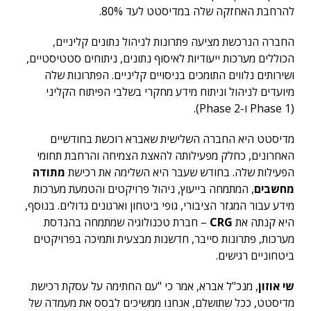
להרחבת האחזקה שלה במדיסטט לעד 80%.
החברה הנרכשת מציעה פתרונות לניהול נתונים קליניים,
הכוללים מערכות ייעודיות לאיסוף נתונים, ניתוחים סטטיסטיים,
ושירותים נלווים התומכים בניסויים קליניים. הפתרונות שלה
מיועדים לניהול וניתוח מידע מחקרי בשלבי הפיתוח הקליני
(Phase 1 ו-Phase 2).
מדיסטט היא החברה השלישית שאברא רוכשת בחודשיים
האחרונים, כחלק מפעילותה להאצת הצמיחה והרחבת תחומי
הפעילות שלה. בחודש שעבר היא השלימה את רכישת
מתודה
מחשבים
, המתמחה בייעוץ, ניהול פרויקטים והטמעת מערכות
מידע עבור המגזר הציבורי, גופי ביטחון וארגונים גדולים. בנוסף,
היא קנתה את
CRG
– חברת טכנולוגיה שמתמחה בהנדסת
מערכות, פתרונות סייבר, חדשנות מבצעית ותמיכה בפרויקטים
ביטחוניים רגישים.
שי אוזון
, מנכ"ל אברא, אמר כי "עם החתימה על עסקת רכישת
מדיסטט, ככל שתושלם, אנחנו ממשיכים לבסס את מעמדה של