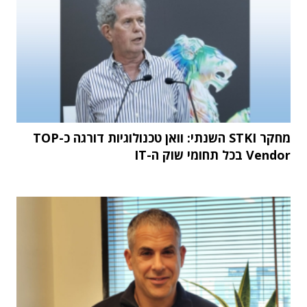
מחקר STKI השנתי: וואן טכנולוגיות דורגה כ-TOP
Vendor בכל תחומי שוק ה-IT