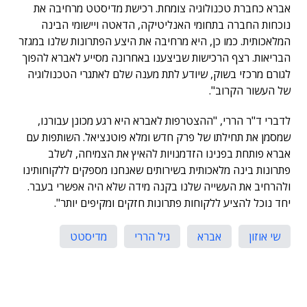
אברא כחברת טכנולוגיה צומחת. רכישת מדיסטט מרחיבה את
נוכחות החברה בתחומי האנליטיקה, הדאטה ויישומי הבינה
המלאכותית. כמו כן, היא מרחיבה את היצע הפתרונות שלנו במגזר
הבריאות. רצף הרכישות שביצענו באחרונה מסייע לאברא להפוך
לגורם מרכזי בשוק, שיודע לתת מענה שלם לאתגרי הטכנולוגיה
של העשור הקרוב".
לדברי ד"ר הררי, "ההצטרפות לאברא היא רגע מכונן עבורנו,
שמסמן את תחילתו של פרק חדש ומלא פוטנציאל. השותפות עם
אברא פותחת בפנינו הזדמנויות להאיץ את הצמיחה, לשלב
פתרונות בינה מלאכותית בשירותים שאנחנו מספקים ללקוחותינו
ולהרחיב את העשייה שלנו בקנה מידה שלא היה אפשרי בעבר.
יחד נוכל להציע ללקוחות פתרונות חזקים ומקיפים יותר".
שי אוזון
אברא
גיל הררי
מדיסטט