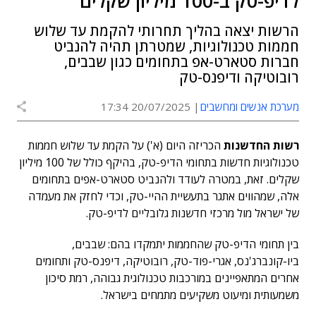
לדיפ-טק ב-100 מיליון שקלים
הרשות יצאה בהליך תחרותי להקמת עד שלוש
חממות טכנולוגיות, שמטרתן תהיה להנביט
חברות סטארט-אפ בתחומים כגון שבבים,
רובוטיקה ודיפנס-טק
מערכת אנשים ומחשבים
20/07/2025 17:34
רשות החדשנות
הכריזה היום (א') על הקמת עד שלוש חממות
טכנולוגיות חדשות בתחומי הדיפ-טק, בהיקף כולל של 100 מיליון
שקלים. זאת, במטרה לעודד ולהנביט סטארט-אפים בתחומים
אלה, שמהווים אתגר בתעשיית ההיי-טק, וכדי לחזק את מעמדה
של ישראל מול מרכזי חדשנות גלובליים לדיפ-טק.
בין תחומי הדיפ-טק שהחממות יתמקדו בהם: שבבים,
ביו-קונברג'נס, אגרי-פוד-טק, רובוטיקה, דיפנס-טק ותחומים
אחרים המתאפיינים במורכבות טכנולוגית גבוהה, רמת סיכון
משמעותית ומיעוט משקיעים מתמחים בישראל.