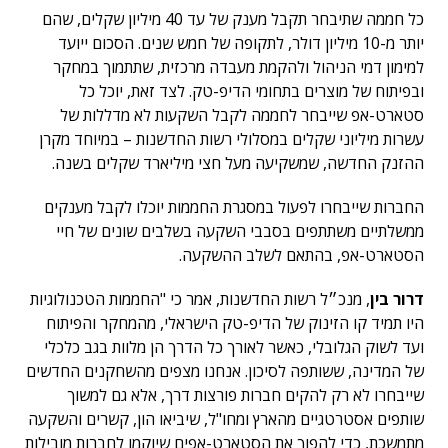
כל חממה שתיבחר תקבל מענק של עד 40 מיליון שקלים, שהם
יותר מ-10 מיליון דולר, לתקופה של חמש שנים. הסכום ייועד
למימון דמי הניהול ולהקמת מעבדה מרכזית, שתתמוך במחקר
ובפיתוח של מוצרים בתחומי הדיפ-טק. לצד זאת, יוכל כל
סטארט-אפ שייבחר לחממה לקבל השקעות לא מדללות של
עשרות מיליוני שקלים במסלולי רשות החדשנות – במיוחד מקרן
ההזנק החדשה, שמשקיעה מעל חצי מיליארד שקלים בשנה.
החברות שייבחרו לפעול במסגרת החממות יוכלו לקבל מענקים
ממשלתיים משתתפים בסבבי השקעה בשלבים שונים של חיי
הסטארט-אפ, בהתאם לשלב ההשקעה.
דרור בין
, מנכ״ל רשות החדשנות, אמר כי "החממות הטכנולוגיות
היו תמיד קו הזינוק של הדיפ-טק הישראלי, מהמחקר והפיתוח
ועד לשוק הגלובלי, כאשר לאורך כל הדרך הן מלוות בגב כלכלי
של המדינה, ששותפה לסיכון. אנחנו מצפים מהשחקנים החדשים
שייבחרו לא רק להקים חברות פורצות דרך, אלא גם למשוך
שותפים אסטרטגיים מהארץ ומחו"ל, שיביאו הון, קשרים והשקעה
מתמשכת, כדי להפוך את הסטארט-אפים שיוקמו לחברות מובילות