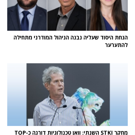
הנחת היסוד שעליה נבנה הניהול המודרני מתחילה
להתערער
מחקר STKI השנתי: וואן טכנולוגיות דורגה כ-TOP