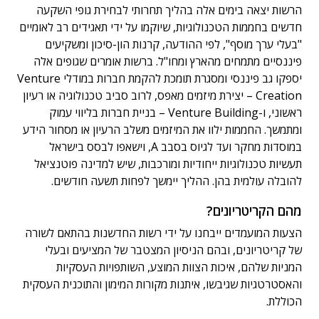
הרשות יצאה בימים אלה בהליך תחרותי לבחירת גופי השקעה
חדשים בחממות הטכנולוגיות, שיוקמו על ידי תאגידים רב לאומיים
"בעלי ערך מוסף", לפי ההודעה, קרנות הון-סיכון ומשקיעים
פיננסיים מתמחים מהארץ ומחו"ל. ברשות אומרים שגופים אלה
יספקו גב פיננסי ומסגרת תומכת להקמת חברות במודלי Venture
Creation – יצירת מיזמים מאפס, לרוב סביב טכנולוגיה או רעיון
ראשוני, ו-Venture Building – בניית חברות בליווי עמוק
ומתמשך. החממות ילוו את המיזמים משלב הרעיון או מסחור הידע
במוסדות מחקר ועד לגיוס בסבב A, וישאפו לבסס בישראל
תעשיות טכנולוגיות ייחודיות ומורכבות, שיש למדינה פוטנציאל
להובלה עולמית בהן. ההליך יימשך לפחות תשעה חודשים.
מהם הקריטריונים?
הצעות המועמדים ייבחנו על ידי רשות החדשנות בהתאם לשורה
של קריטריונים, ובהם הניסיון המצטבר של המציעים ובעלי
המניות שלהם, איכות הצוות המוצע, השותפויות העסקיות
והאסטרטגיות שגיבשו, איתנות מקורות המימון והתוכנית העסקית
הכוללת.