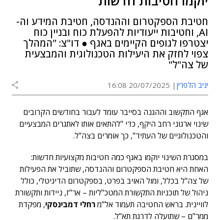
יוקמו חטיבות חדשות
חטיבת הספקטרום וההנדסה, חטיבת המידע וה-
AI, וחטיבות ייעודיות להפעלת כוח ובניין כוח
יצטרפו לגופים הקיימים באגף ● דו"צ: "המהלך
צפוי לחזק את היעילות הטכנולוגית והמבצעית
של צה"ל"
יניב הלפרין
20/07/2025 16:08
אגף התקשוב וההגנה בסייבר עומד לעבור בחודשים הקרובים
שינוי ארגוני רחב היקף, כדי "להתאים אותו לאתגרים המבצעיים
והטכנולוגיים של העתיד", כך אומרים בצה"ל.
במסגרת השינוי יוקמו באגף כמה חטיבות מקצועיות חדשות:
האחת היא חטיבת הספקטרום וההנדסה, שתוביל את הפעילות
של צה"ל בכלל, ומול האויב בפרט, בספקטרום הדיגיטלי, כולל
ניהול של תוכניות התקשורת המטכ"ליות – אר"ז, ניידות ותקשורת
לוויינית. בראש החטיבה תעמוד אל"מ
רחלי דמבינסקי
, מפקדת
ממר"ם – שתועלה לדרגת תא"ל.