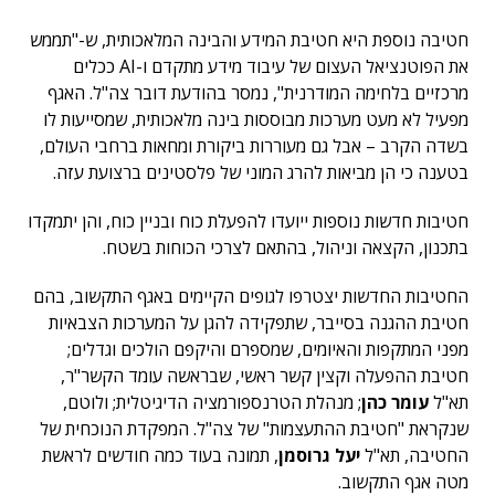
חטיבה נוספת היא חטיבת המידע והבינה המלאכותית, ש-"תממש
את הפוטנציאל העצום של עיבוד מידע מתקדם ו-AI ככלים
מרכזיים בלחימה המודרנית", נמסר בהודעת דובר צה"ל. האגף
מפעיל לא מעט מערכות מבוססות בינה מלאכותית, שמסייעות לו
בשדה הקרב – אבל גם מעוררות ביקורת ומחאות ברחבי העולם,
בטענה כי הן מביאות להרג המוני של פלסטינים ברצועת עזה.
חטיבות חדשות נוספות ייועדו להפעלת כוח ובניין כוח, והן יתמקדו
בתכנון, הקצאה וניהול, בהתאם לצרכי הכוחות בשטח.
החטיבות החדשות יצטרפו לגופים הקיימים באגף התקשוב, בהם
חטיבת ההגנה בסייבר, שתפקידה להגן על המערכות הצבאיות
מפני המתקפות והאיומים, שמספרם והיקפם הולכים וגדלים;
חטיבת ההפעלה וקצין קשר ראשי, שבראשה עומד הקשר"ר,
תא"ל
עומר כהן
; מנהלת הטרנספורמציה הדיגיטלית; ולוטם,
שנקראת "חטיבת ההתעצמות" של צה"ל. המפקדת הנוכחית של
החטיבה, תא"ל
יעל גרוסמן
, תמונה בעוד כמה חודשים לראשת
מטה אגף התקשוב.