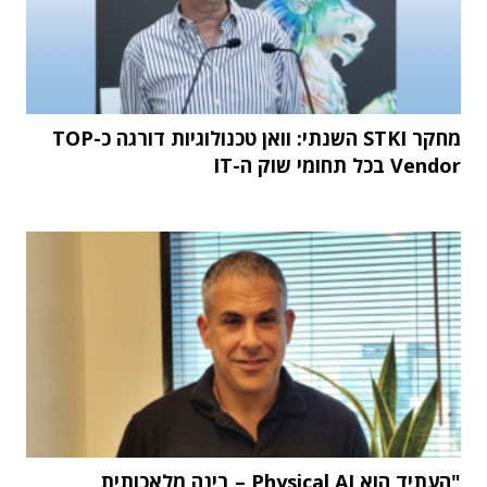
מחקר STKI השנתי: וואן טכנולוגיות דורגה כ-TOP
Vendor בכל תחומי שוק ה-IT
"העתיד הוא Physical AI – בינה מלאכותית