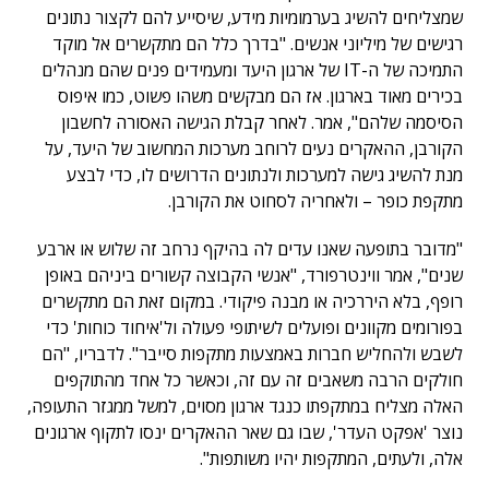
שמצליחים להשיג בערמומיות מידע, שיסייע להם לקצור נתונים
רגישים של מיליוני אנשים. "בדרך כלל הם מתקשרים אל מוקד
התמיכה של ה-IT של ארגון היעד ומעמידים פנים שהם מנהלים
בכירים מאוד בארגון. אז הם מבקשים משהו פשוט, כמו איפוס
הסיסמה שלהם", אמר. לאחר קבלת הגישה האסורה לחשבון
הקורבן, ההאקרים נעים לרוחב מערכות המחשוב של היעד, על
מנת להשיג גישה למערכות ולנתונים הדרושים לו, כדי לבצע
מתקפת כופר – ולאחריה לסחוט את הקורבן.
"מדובר בתופעה שאנו עדים לה בהיקף נרחב זה שלוש או ארבע
שנים", אמר ווינטרפורד, "אנשי הקבוצה קשורים ביניהם באופן
רופף, בלא היררכיה או מבנה פיקודי. במקום זאת הם מתקשרים
בפורומים מקוונים ופועלים לשיתופי פעולה ול'איחוד כוחות' כדי
לשבש ולהחליש חברות באמצעות מתקפות סייבר". לדבריו, "הם
חולקים הרבה משאבים זה עם זה, וכאשר כל אחד מהתוקפים
האלה מצליח במתקפתו כנגד ארגון מסוים, למשל ממגזר התעופה,
נוצר 'אפקט העדר', שבו גם שאר ההאקרים ינסו לתקוף ארגונים
אלה, ולעתים, המתקפות יהיו משותפות".