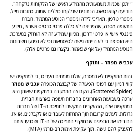
"ייתכן שכמות משמעותית מהמידע האישי של הלקוחות נלקחה",
הודיעה קוואנטאס. הנתונים שנלקחו כוללים שמות, כתובות מייל,
מספרי טלפון, תאריכי לידה ומספרי הנוסע המתמיד. חברת
התעופה מסרה, שהפריצה לא כללה פרטי כרטיס אשראי, מידע
פיננסי אישי או פרטי דרכון, מכיוון שמידע זה לא הוחזק במערכת.
היא הוסיפה כי לא הייתה גישה לסיסמאות וכי לא נפגעו חשבונות
הנוסע המתמיד (על אף שכאמור, נקצרו גם פרטים אלה).
עכביש מפוזר – ותוקף
זהות התוקפים לא נמסרה, אולם מומחים העריכו, כי למתקפה יש
קווי דמיון עם דפוסי הפעולה של קבוצת הכופרה
עכביש מפוזר
(Scattered Spider). הקבוצה התמקדה במתקפות שאותן היא
ערכה בשבועות האחרונים בחברות תעופה בארצות הברית.
במתקפות אלה, ההאקרים התקשרו לתמיכת ה-IT של חברות
גדולות, לעתים קרובות תוך התחזות לעובדים או לקבלנים. או אז,
הם רימו את הנציגים שבמוקדי התמיכה של ה-IT ושכנעו אותם
להעניק להם גישה, תוך עקיפת אימות רב-גורמי (MFA).