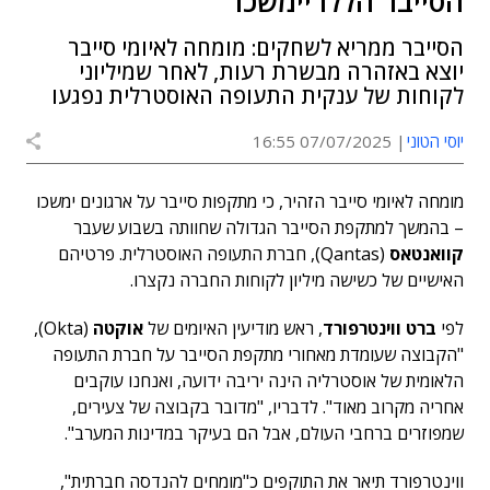
הסייבר הללו יימשכו"
הסייבר ממריא לשחקים: מומחה לאיומי סייבר
יוצא באזהרה מבשרת רעות, לאחר שמיליוני
לקוחות של ענקית התעופה האוסטרלית נפגעו
יוסי הטוני
07/07/2025 16:55
מומחה לאיומי סייבר הזהיר, כי מתקפות סייבר על ארגונים ימשכו
– בהמשך למתקפת הסייבר הגדולה שחוותה בשבוע שעבר
קוואנטאס
(Qantas), חברת התעופה האוסטרלית. פרטיהם
האישיים של כשישה מיליון לקוחות החברה נקצרו.
לפי
ברט ווינטרפורד
, ראש מודיעין האיומים של
אוקטה
(Okta),
"הקבוצה שעומדת מאחורי מתקפת הסייבר על חברת התעופה
הלאומית של אוסטרליה הינה יריבה ידועה, ואנחנו עוקבים
אחריה מקרוב מאוד". לדבריו, "מדובר בקבוצה של צעירים,
שמפוזרים ברחבי העולם, אבל הם בעיקר במדינות המערב".
ווינטרפורד תיאר את התוקפים כ"מומחים להנדסה חברתית",