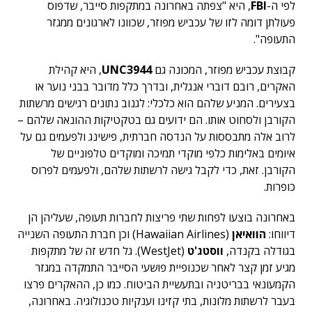
לפי ה-
FBI
, היא "צפתה באחרונה במתקפות סייבר, שדפוס
פעולתן דומה לזו של עכביש מפוזר, שכוונו לארגונים ממגזר
התעופה".
קבוצת עכביש מפוזר, המכונה גם
UNC3944
, היא קהילת
האקרים, רובם דוברי אנגלית, ובדרך כלל מדובר בבני נוער או
בצעירים. המניע שלהם הוא כלכלי: לגנוב נתונים רגישים מרשתות
הקורבן ולסחוט אותו. הם ידועים גם בטקטיקות ההונאה שלהם –
לרוב אלה מתבססות על הנדסה חברתית, פישינג ולפעמים גם על
איומים באלימות כלפי מוקדי תמיכה ומוקדים טלפוניים של
הקורבן. זאת, כדי לקבל גישה לרשתות שלהם, ולפעמים לפרוס
כופרות.
באחרונה בוצעו לפחות שתי פריצות לחברות תעופה, שעליהן הן
דיווחו:
הוואיאן
(Hawaiian Airlines) וכן חברת התעופה השנייה
בגודלה בקנדה,
ווסטג'ט
(WestJet). גל חדש זה של מתקפות
מגיע זמן קצר לאחר שכנופיית פושעי הסייבר התמקדה במגזר
הקמעונאי בבריטניה ובתעשיית הביטוח. כמו כן, ההאקרים פרצו
בעבר לרשתות מלונות, בתי קזינו וענקיות טכנולוגיה. באחרונה,