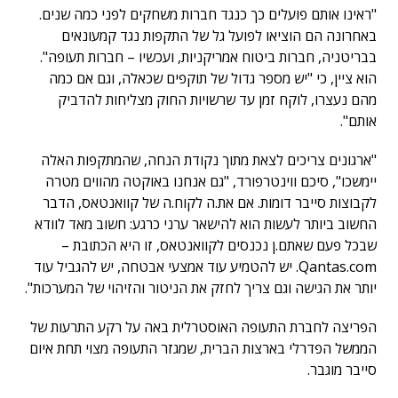
"ראינו אותם פועלים כך כנגד חברות משחקים לפני כמה שנים.
באחרונה הם הוציאו לפועל גל של התקפות נגד קמעונאים
בבריטניה, חברות ביטוח אמריקניות, ועכשיו – חברות תעופה".
הוא ציין, כי "יש מספר גדול של תוקפים שכאלה, וגם אם כמה
מהם נעצרו, לוקח זמן עד שרשויות החוק מצליחות להדביק
אותם".
"ארגונים צריכים לצאת מתוך נקודת הנחה, שהמתקפות האלה
יימשכו", סיכם ווינטרפורד, "גם אנחנו באוקטה מהווים מטרה
לקבוצות סייבר דומות. אם את.ה לקוח.ה של קוואנטאס, הדבר
החשוב ביותר לעשות הוא להישאר ערני כרגע: חשוב מאד לוודא
שבכל פעם שאתם.ן נכנסים לקוואנטאס, זו היא הכתובת –
Qantas.com. יש להטמיע עוד אמצעי אבטחה, יש להגביל עוד
יותר את הגישה וגם צריך לחזק את הניטור והזיהוי של המערכות".
הפריצה לחברת התעופה האוסטרלית באה על רקע התרעות של
הממשל הפדרלי בארצות הברית, שמגזר התעופה מצוי תחת איום
סייבר מוגבר.