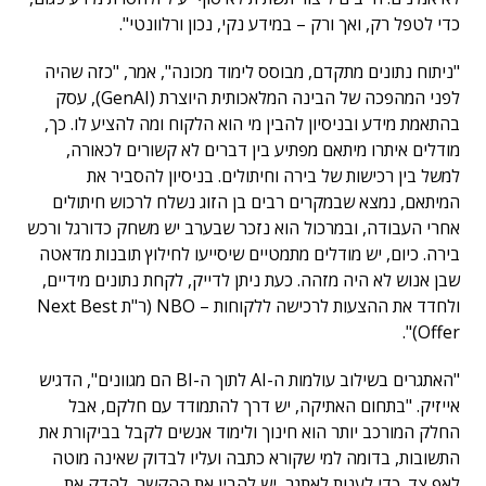
כדי לטפל רק, ואך ורק – במידע נקי, נכון ורלוונטי".
"ניתוח נתונים מתקדם, מבוסס לימוד מכונה", אמר, "כזה שהיה
לפני המהפכה של הבינה המלאכותית היוצרת (GenAI), עסק
בהתאמת מידע ובניסיון להבין מי הוא הלקוח ומה להציע לו. כך,
מודלים איתרו מיתאם מפתיע בין דברים לא קשורים לכאורה,
למשל בין רכישות של בירה וחיתולים. בניסיון להסביר את
המיתאם, נמצא שבמקרים רבים בן הזוג נשלח לרכוש חיתולים
אחרי העבודה, ובמרכול הוא נזכר שבערב יש משחק כדורגל ורכש
בירה. כיום, יש מודלים מתמטיים שיסייעו לחילוץ תובנות מדאטה
שבן אנוש לא היה מזהה. כעת ניתן לדייק, לקחת נתונים מידיים,
ולחדד את ההצעות לרכישה ללקוחות – NBO (ר"ת Next Best
Offer)".
"האתגרים בשילוב עולמות ה-AI לתוך ה-BI הם מגוונים", הדגיש
אייזיק. "בתחום האתיקה, יש דרך להתמודד עם חלקם, אבל
החלק המורכב יותר הוא חינוך ולימוד אנשים לקבל בביקורת את
התשובות, בדומה למי שקורא כתבה ועליו לבדוק שאינה מוטה
לאף צד. כדי לענות לאתגר, יש להבין את ההקשר, להדק את