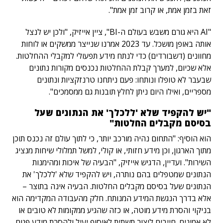
זאת בזמן אמת, או קרוב זמן אמת".
"AI היא גורם משבש בעולם ה-BI", ציין אייזיק, "ולכן יש לנצל
אותה באופן מושכל. עד 2023 אמרנו שנייצר ממשקים או לוחות
מחוונים (דשבורדים) כדי לנתח מידע תפעולי למקבלי ההחלטות.
אלא שכיום, למערך קבלת ההחלטות נכנסים מקורות נתונים
שבעבר לא טופלו ונותחו: פעם ניתחנו טרנזקציות ונתונים
מספריים, ואילו היום ניתן לחלץ תובנות גם ממסמכים".
"יש להקפיד שלא 'ללכלך' את הנתונים שעל
בסיסם מקבלים החלטות"
הוא הוסיף: "התחום נהיה מורכב יותר, כי לתוך עולם זה נכנס תוכן
מתוך הארגון, וכן מידע חזותי, או קולי, למשל תמלולי שיחות מנציג
השירות". ועדיין, הדגיש אייזיק, "הבעיה של איכות ומהימנות
הנתונים שמטפלים בהם נותרה, ויש להקפיד שלא 'ללכלך' את
הנתונים שעל בסיסם מקבלים החלטות. הבעיה אינה בתוצר –
אלא בדרך הנגשת המידע המנותח. חלק מהעבודה המקדימה הוא
בניקוי והסרת מידע מוטה, או כזה שהגיע ממקומות לא טובים או
לא אמינים. חייבים ליצור תשתית לאיסוף יעיל ולהסרת מידע פגום,