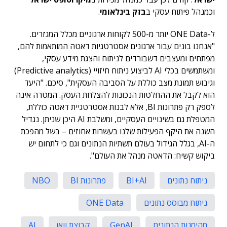
וכמנהל פיתוח עסקי ב
בזק בינלאומי
.
ל-ONE Data יותר מ-500 לקוחות ארגוניים מכלל המגזרים.
"אנחנו בונים עבור ארגונים אסטרטגיות דאטה המותאמות להם,
מפתחים ומעצבים דשבורדים לניתוח והצגת מידע עסקי,
ומשתמשים בכלי AI לביצוע ניתוח חיזויי (Predictive analytics)
וגיבוש תמונת מצב כוללת על הסביבה העסקית", סיכם. "היעד
הוא לקבל את ההחלטות הנכונות להצלחת העסק. המטרה אינה
לספק רק פתרונות BI, אלא לבנות אסטרטגיית דאטה כוללת,
המטפלת גם בשינויים העסקיים, ומשלבת AI היכן שניתן. נגדיל
השנה את היקף הפעילות שלנו בעשרות אחוזים – בשל מהפכת
ה-AI, בגלל הגידול בעולם תשתיות הנתונים וגם כי לתחום יש
ביקוש קשיח: הדאטה מנהל את העולם".
ניתוח נתונים
BI+AI
פתרונות BI
NBO
ניתוח מבוסס נתונים
ONE Data
מהימנות הנתונים
GenAI
קבוצת וואן
AI