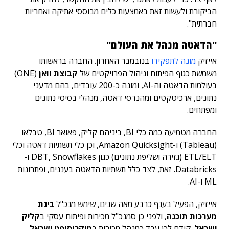
הביקורת ולעשות זאת באמצעות כלים מבוססי אתיקה ואחריות
חברתית".
"הדאטה מנהל את העולם"
אייזיק
מונה לתפקידו
בנובמבר האחרון. החברה בראשותו
משמשת כגוף הפיתוח וניהול הפרויקטים של
קבוצת וואן
(ONE)
בעולמות הדאטה וה-AI, ומונה כ-200 עובדים, בהם מדעני
נתונים, ארכיטקטים ומהנדסי דאטה, מנהלי בסיסי נתונים
ומפתחים.
החברה מטמיעה כמה כלי BI, ביניהם קליק, פאואר BI, טבלאו
(Tableau) ו-Amazon Quicksight, וכן כלי תשתיות דאטה וכלי
ETL/ELT (גזירה ושליפת נתונים) כגון DBT, Snowflakes ו-
Databricks. זאת, לצד כלל תשתיות הדאטה בעננים, ופתרונות
ML ו-AI.
אייזיק, הפעיל בענף כרבע מאה שנים, שימש מנכ"ל
בינת
מערכות תוכנה
, ולפני כן סמנכ"ל מכירות ופיתוח עסקי ב
קליק
ישראל
. קודם לכן עבד כמנהל מכירות ב
מיקרוסופט ישראל