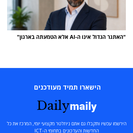
"האתגר הגדול אינו ה-AI אלא הטמעתה בארגון"
הישארו תמיד מעודכנים
Daily
maily
הירשמו עכשיו ותקבלו גם אתם ניוזלטר מקצועי יומי, המרכז את כל
החדשות והעדכונים בתחומי ה-ICT