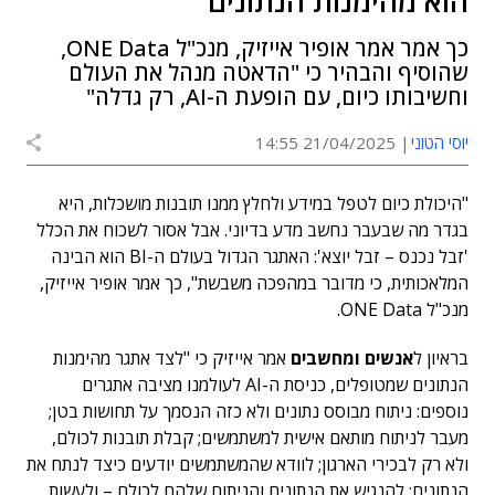
הוא מהימנות הנתונים"
כך אמר אמר אופיר אייזיק, מנכ"ל ONE Data,
שהוסיף והבהיר כי "הדאטה מנהל את העולם
וחשיבותו כיום, עם הופעת ה-AI, רק גדלה"
יוסי הטוני
21/04/2025 14:55
"היכולת כיום לטפל במידע ולחלץ ממנו תובנות מושכלות, היא
בגדר מה שבעבר נחשב מדע בדיוני. אבל אסור לשכוח את הכלל
'זבל נכנס – זבל יוצא': האתגר הגדול בעולם ה-BI הוא הבינה
המלאכותית, כי מדובר במהפכה משבשת", כך אמר אופיר אייזיק,
מנכ"ל ONE Data.
בראיון ל
אנשים ומחשבים
אמר אייזיק כי "לצד אתגר מהימנות
הנתונים שמטופלים, כניסת ה-AI לעולמנו מציבה אתגרים
נוספים: ניתוח מבוסס נתונים ולא כזה הנסמך על תחושות בטן;
מעבר לניתוח מותאם אישית למשתמשים; קבלת תובנות לכולם,
ולא רק לבכירי הארגון; לוודא שהמשתמשים יודעים כיצד לנתח את
הנתונים; להנגיש את הנתונים והניתוח שלהם לכולם – ולעשות