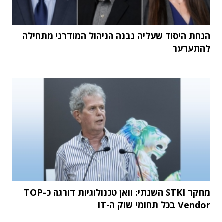
הנחת היסוד שעליה נבנה הניהול המודרני מתחילה
להתערער
מחקר STKI השנתי: וואן טכנולוגיות דורגה כ-TOP
Vendor בכל תחומי שוק ה-IT