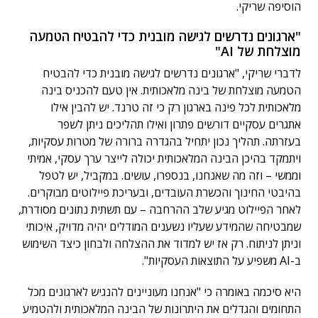
הוסיפה שריקי.
"ארגונים נדרשים לגישה מובנית כדי להבטיח הטמעה
מוצלחת של AI"
לדברי שריקי, "ארגונים נדרשים לגישה מובנית כדי להבטיח
הטמעה מוצלחת של בינה מלאכותית. אין טעם להכניס בינה
מלאכותית לכל פינה בארגון רק כי זה טרנד. יש להבין אילו
אתגרים עסקיים דורשים פתרון ואילו תהליכים ניתן לשפר
בעזרתה. תהליך נכון יתחיל בהגדרה ברורה של מטרות עסקיות,
ויתמקד בהיכן הבינה המלאכותית יכולה לייצר ערך עסקי, אמיתי
וממשי – וזה מה שאנחנו, בנספרו, עושים. במקביל, יש לטפל
בהיבטי החינוך והכשרת העובדים, ובעריכת פיילוטים מבוקרים.
לאחר הפיילוט מגיע שלב ההרחבה – עם תשתית נתונים מסודרת,
שמבטיחה שהמידע שעליו נשענים המודלים יהיה מדויק, איכותי
וניתן לניתוח. רק אז יש למדוד את ההצלחה ולבחון כיצד השימוש
ב-AI משפיע על התוצאות העסקיות".
היא סיכמה באומרה כי "אנחנו מעוניינים להנגיש לארגונים מכל
התחומים והגדלים את היתרונות של הבינה המלאכותית ולהטמיע