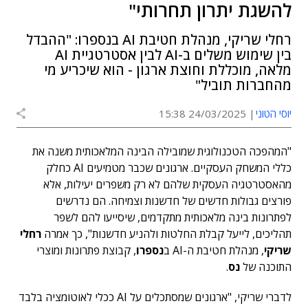
להשגת יתרון תחרותי"
רחלי שריקי, מנהלת חטיבת AI בנספרו: "ההבדל
בין שימוש משלים ב-AI לבין אסטרטגיית AI
מלאה, מוכללת וחוצת ארגון - הוא שיכריע מי
מהחברות תוביל"
יוסי הטוני
24/03/2025 15:38
"המהפכה הטכנולוגית שמובילה הבינה המלאכותית משנה את
כללי המשחק העסקיים. ארגונים שכבר מטמיעים AI כחלק
מהאסטרטגיה העסקית שלהם לא רק משפרים יעילות, אלא
פורצים גבולות חדשים של חדשנות וצמיחה. הם נדרשים
לפתרונות בינה מלאכותית מתקדמים, שיסייעו להם לשפר
תהליכים, לייעל קבלת החלטות ולהניע חדשנות", כך אמרה
רחלי
שריקי
, מנהלת חטיבת ה-AI ב
נספרו
, קבוצת פתרונות ומוצרי
התוכנה של
נס
.
לדברי שריקי, "ארגונים שמסתכלים על AI ככלי לאוטומציה בלבד