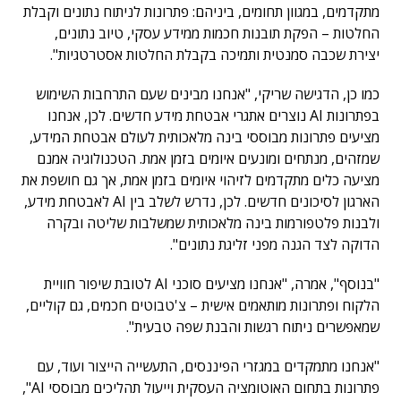
מתקדמים, במגוון תחומים, ביניהם: פתרונות לניתוח נתונים וקבלת
החלטות – הפקת תובנות חכמות ממידע עסקי, טיוב נתונים,
יצירת שכבה סמנטית ותמיכה בקבלת החלטות אסטרטגיות".
כמו כן, הדגישה שריקי, "אנחנו מבינים שעם התרחבות השימוש
בפתרונות AI נוצרים אתגרי אבטחת מידע חדשים. לכן, אנחנו
מציעים פתרונות מבוססי בינה מלאכותית לעולם אבטחת המידע,
שמזהים, מנתחים ומונעים איומים בזמן אמת. הטכנולוגיה אמנם
מציעה כלים מתקדמים לזיהוי איומים בזמן אמת, אך גם חושפת את
הארגון לסיכונים חדשים. לכן, נדרש לשלב בין AI לאבטחת מידע,
ולבנות פלטפורמות בינה מלאכותית שמשלבות שליטה ובקרה
הדוקה לצד הגנה מפני זליגת נתונים".
"בנוסף", אמרה, "אנחנו מציעים סוכני AI לטובת שיפור חוויית
הלקוח ופתרונות מותאמים אישית – צ'טבוטים חכמים, גם קוליים,
שמאפשרים ניתוח רגשות והבנת שפה טבעית".
"אנחנו מתמקדים במגזרי הפיננסים, התעשייה הייצור ועוד, עם
פתרונות בתחום האוטומציה העסקית וייעול תהליכים מבוססי AI",