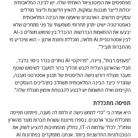
מפספסים את הפוטנציאל האמיתי שלה. יש לבינה המלאכותית
יכולות לייצר תובנות עמוקות, להאיץ חדשנות וליצור מודלים
עסקיים חדשים. הארגונים שיאמצו את הבינה המלאכותית
כאסטרטגיה ישיגו יתרון תחרותי משמעותי על פני מתחרים שלא
יבצעו את ההתאמות הנדרשות. ההבדל בין שימוש משלים ב-AI
לבין אסטרטגיית AI מלאה, מוכללת וחוצת ארגון – הוא שיכריע מי
מהחברות תוביל".
"פעמים רבות", ציינה, "פרויקטי AI נותרים בגדר ניסוי בלבד,
מבלי שהארגון הצליח לגבש תהליך ברור למעבר לשימוש שוטף.
מעבר מוצלח דורש גישה הוליסטית של תכנון אסטרטגי מובנה,
שמגדיר כיצד הבינה המלאכותית תשתלב בתהליכים העסקיים
הקיימים ואילו התאמות יש לבצע להבטחת אימוץ מוצלח שלה".
תפיסה מתכללת
היא אמרה כי "כדי לממש גישה זו ולתת לה מענה, פיתחנו תפיסה
מתכללת עבור ארגונים. נספרו מייצגת עשרות חברות מוצר מהארץ
ומחו"ל, לכלל עולמות ה-IT, כחלק מהמחויבות להציע לשוק את
הטכנולוגיות החדשניות ביותר. אנחנו מתמקדים בפתרונות AI