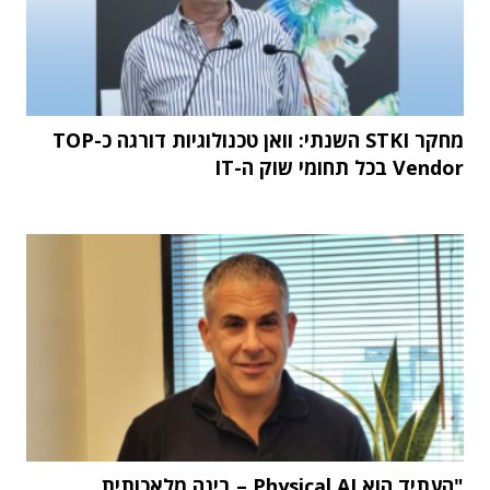
מחקר STKI השנתי: וואן טכנולוגיות דורגה כ-TOP
Vendor בכל תחומי שוק ה-IT
"העתיד הוא Physical AI – בינה מלאכותית