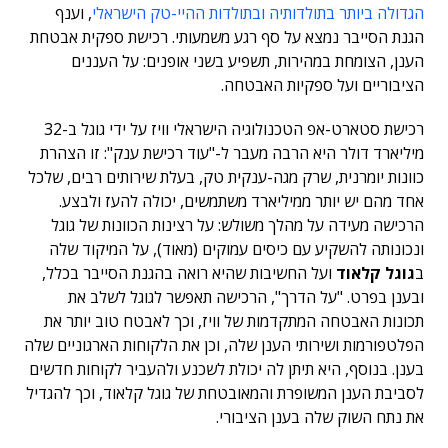
הגדולה ביותר בתולדותיה ובתולדות ההיי-טק הישראלי
, וענף
הגנת הסייבר נמצא על סף רגע משמעותי. רכישת ספקית אבטחת
הענן, הצומחת במהירות, תשפיע בשני אופנים: על העננים
הציבוריים ועל ספקיות האבטחה.
רכישת סטארט-אפ הטכנולוגיה הישראלי וויז על ידי גוגל ב-32
מיליארד דולר היא הרבה מעבר ל-"עוד רכישת ענק": זו הצהרת
כוונות יומרנית, שרק מגה-ענקית טק, בעלת שירותים רבים, שלכל
אחד מהם יש יותר ממיליארד משתמשים, יכולה להעז ולבצע.
הרכישה מעידה על מהלך משולש: על רצינות הכוונות של גוגל
ונכונותה להשקיע עם כיסים עמוקים (מאוד), על המיקוד שלה
ב
גוגל קלאוד
ועל החשיבות שהיא רואה בהגנת הסייבר בכלל,
ובענן בפרט. "על הדרך", הרכישה תאפשר לגוגל לשלב את
תכונות האבטחה המתקדמות של וויז, וכך לאבטח טוב יותר את
הפלטפורמות ושירותי הענן שלה, וכן את הלקוחות הארגוניים שלה
בענן. בנוסף, היא תיתן לה יכולת לשכנע ולהעביר לקוחות חדשים
לסביבת הענן המשופרת והמאובטחת של גוגל קלאוד, וכך להגדיל
את נתח השוק שלה בענן הציבורי.