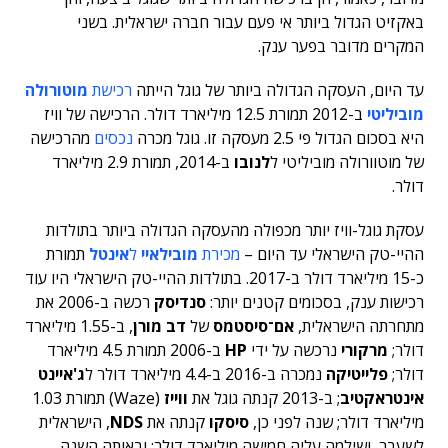
באקזיט הגדול ביותר אי פעם עבור חברה ישראלית. בשני
המקרים מדובר בפער ענק.
עד היום, העסקה הגדולה ביותר של גוגל הייתה
רכישת
מוטורולה
מוביליטי
ב-2012 תמורת 12.5 מיליארד דולר. הרכישה של וויז
היא בסכום הגדול פי 2.5 מעסקה זו. גוגל מכרה
נכסים
מהרכישה
של מוטוורולה מוביליטי ל
לנובו
ב-2014, תמורת 2.9 מיליארד
דולר.
עסקת גוגל-וויז יותר מכפולה מהעסקה הגדולה ביותר בתולדות
ההיי-טק הישראלי עד היום –
מכירת
מובילאיי
ל
אינטל
תמורת
כ-15 מיליארד דולר ב-2017. בתולדות ההיי-טק הישראלי היו עוד
רכישות ענק, בסכומים קטנים יותר:
סנדיסק
רכשה ב-2006 את
מתחרתה הישראלית,
אם־סיסטמס
של
דב מורן
, ב-1.55 מיליארד
דולר;
מרקורי
נרכשה על ידי
HP
ב-2006 תמורת 4.5 מיליארד
דולר;
פלייטיקה
נמכרה ב-2016 ב-4.4 מיליארד דולר ל
ג'איינט
אינטראקטיב
; ב-2013 קנתה גוגל את
ווייז
(Waze) תמורת 1.03
מיליארד דולר; שנה לפני כן,
סיסקו
קנתה את
NDS
, הישראלית
לשעבר, ושילמה עליה חמישה מיליארד דולר; ובאותה השנה