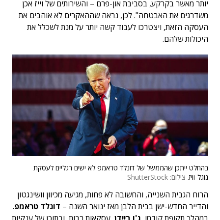
יותר מאשר בקרקע, בסביבת און-פרם – והשירותים של וייז אכן
משדרגים את האבטחה". לכן, נראה שההאקרים לא אוהבים את
העסקה הזאת, ויצטרכו לעבוד קשה יותר על מנת לשכלל את
היכולות שלהם.
בהחלט ייתכן שהממשל של דונלד טראמפ לא ישים רגליים לעסקת
גוגל-וויז.
צילום: ShutterStock
הרוח הגבית השנייה, והחשובה לא פחות, מגיעה מכיוון וושינגטון
והדייר החדש-ישן בבית הלבן מאז ינואר השנה –
דונלד טראמפ
.
במהלך תקופת קודמו,
ג'ו ביידן
, עסקאות רבות, ובתוכן של ענקיות