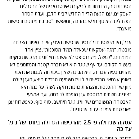
הטכנולוגיה, היו נתונות לביקורת אינטנסיבית של ההגבלים
העסקיים. עם הגעת הדייר החדש לבית הלבן, ועדת הסחר
הפדרלית היא גוף חלש בהרבה, ומאפשר "סביבת מיזוגים ורכישות
מואצת".
אבל, היו מי שטרחו להזכיר שרכישת הענק אינה סיפור הצלחה
מובטח. "מגה-עסקאות שכאלה תמיד מסוכנות", ציין אחד
המומחים. "למשל, מיקרוסופט לא עשתה מיליונים מרכישת
נוקיה
בעשור הקודם. על אף שגוגל היא לא חברה קטנה והמזומנים לא
מהווים בעיה עבורה, היא מבינה שאין ביכולתה לבנות את הכול
באופן עצמאי. הרכישה של וויז משמעה הגדלת היצע הענן שלה,
גיוון של ההכנסות והצהרת כוונות חזקה לשוק על כמה היא
רצינית. תשתית מבוססת ענן הופכת לנורמה, ועם אמצעי
האבטחה המשופרים של וויז, גוגל תיחשב, סוף סוף, כאפשרות ענן
מאובטחת אמינה עבור ארגונים".
עסקה שגדולה פי 2.5 מהרכישה הגדולה ביותר של גוגל
עד כה
מדובר, כאמור, הן ברכישה הגדולה ביותר שגוגל ביצעה, והן