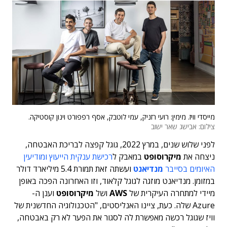
מייסדי וויז. מימין: רועי רזניק, עמי לוטבק, אסף רפפורט וינון קוסטיקה.
צילום: אבישג שאר ישוב
לפני שלוש שנים, במרץ 2022, גוגל קפצה לבריכת האבטחה,
ניצחה את
מיקרוסופט
במאבק ל
רכישת ענקית הייעוץ ומודיעין
האיומים בסייבר
מנדיאנט
ועשתה זאת תמורת 5.4 מיליארד דולר
במזומן. מנדיאנט מוזגה לגוגל קלאוד, וזו האחרונה הפכה באופן
מיידי למתחרה העיקרית של
AWS
ושל
מיקרוסופט
וענן ה-
Azure שלה. כעת, ציינו האנליסטים, "הטכנולוגיה החדשנית של
וויז שגוגל רכשה מאפשרת לה לסגור את הפער לא רק באבטחה,