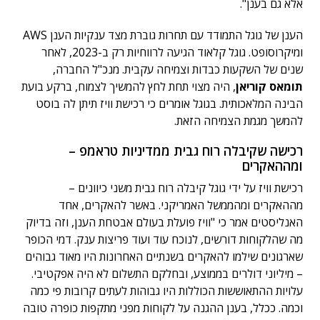
אלא גם בענן".
הענן של גוגל התמודד עם תחרות גוברת מצד ענקיות הענן AWS
ומיקרוסופט. גוגל קלאוד הגיעה לרווחיות רק ב-2023, לאחר
שנים של השקעות כבדות וצמיחה עקבית. מנכ"ל החברה,
תומאס קוריאן
, היה מצוי תחת לחץ להמשיך לצמוח, ברקע בועת
הבינה המלאכותית. בגוגל אומרים כי רכישת וויז תיתן לה בוסט
להמשך מגמת הצמיחה הזאת.
רכישה שקיבלה רוח גבית ממדיניות טראמפ –
ומההאקרים
רכישת וויז על ידי גוגל קיבלה רוח גבית משני כיוונים –
מההאקרים ומהממשל האמריקני. באשר להאקרים, אחד
האנליסטים אמר כי "וויז פועלת בעולם אבטחת הענן, וזה בדיוק
מה שהלקוחות דורשים, לנוכח עוד ועוד פריצות ענק. דמי הכופר
שארגונים שילמו להאקרים בשנתיים האחרונות היו מאוד גבוהים
– מיליוני דולרים בממוצע, ובחלקם התשלום לא היה אפקטיבי.
עלויות ההתאוששות הכוללות היו גבוהות לעתים קרובות פי כמה
וכמה. ככלל, בענן ההגנה על לקוחות מפני מתקפות כופרה טובה