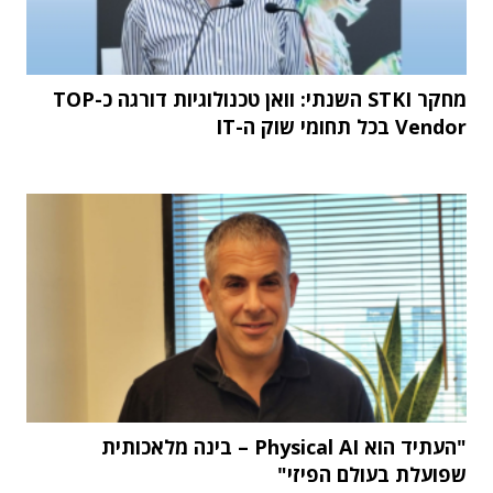
מחקר STKI השנתי: וואן טכנולוגיות דורגה כ-TOP
Vendor בכל תחומי שוק ה-IT
"העתיד הוא Physical AI – בינה מלאכותית
שפועלת בעולם הפיזי"