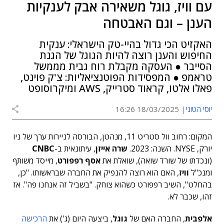
עם וויז, גוגל משאירה אבק לענקיות
הענן – וגם האבטחה
האקזיט הכי גדול בהיי-טק הישראלי: ענקית
החיפוש והענן רוצה להיות הגוגל של הגנת
הסייבר ● העסקה מקבלת רוח גבית מממשל
טראמפ ● המפסידות הפוטנציאליות: צ'ק פוינט,
פאלו אלטו, קראוד סטרייק, AWS ומיקרוסופט
יוסי הטוני
18/03/2025 16:26
המקום: רחוב וול סטריט 11, מנהטן, הבורסה לניירות ערך של ניו
יורק, NYSE. השנה: 2023.
שרה אייזן
, עיתונאית ב-
CNBC
(ונכדתו של שורד שואה), שואלת את
אסף רפפורט
, מייסד משותף
ומנכ"ל
וויז
, האם הוא רוצה להנפיק את החברה שבראשותו. "כן,
בהחלט", השיב רפפורט כשהוא צוחק. "בשביל זה אנחנו פה". אז
זהו, שכבר לא.
אלפבית
, החברה האם של
גוגל
, ביצעה היום (ג') את
הרכישה