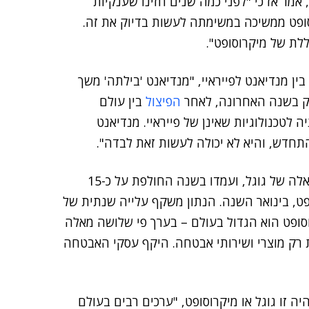
, אמר אז כי "לפני כמה שנים חזינו שענקיות
סופט ממשיכה במשימתה לעשות בדיוק את זה.
לת של מיקרוסופט".
ן מנדיאנט לפייראיי, "מנדיאנט 'בילתה' משך
 רק בשנה האחרונה, לאחר
הפיצול
בין עולם
 לטכנולוגיות שאינן של פייראיי. מנדיאנט
חדש, והיא לא יכולה לעשות זאת לבדה".
עסקי הגנת הסייבר של מיקרוסופט גדולים משמעותית מאלה של גוגל, ועמדו בשנה החולפת על כ-15
ופט, בינואר השנה. הנתון משקף עלייה שנתית של
קרוסופט הוא הגדול בעולם – בערך פי שלושה מאלה
 רק מוצרי ושירותי אבטחה. היקף עסקי האבטחה
ה זו גוגל או מיקרוסופט, "ערכים רבים בעולם