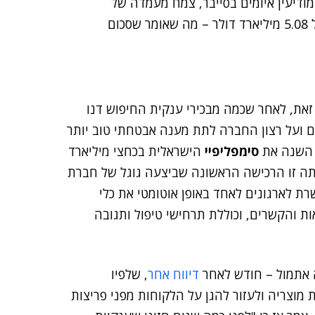
ודיעין איומים בסייבר, צמח מעמדה של
, לשעבר פייראיי. כעת עומד שווי השוק שלה על 5.08 מיליארד דולר – מה שאומר שסכום
זאת, לאחר שכמה מבכירי ענקית החיפוש דנו
ים ועל רצון החברה לתת מענה אבטחתי טוב יותר
 השנה את
סימפליפיי
הישראלית בכחצי מיליארד
יתה זו הרכישה הראשונה שביצעה גוגל של חברת
. הפלטפורמה של סימפליפיי, SOAR, מאפשרת לארגונים לאחד באופן אוטומטי את כלי
 והקשרים, וכוללת תרחישי טיפול ותגובה
 אתמול – חודש לאחר
דיווח אחר
, שלפיו
מוצריה ולעזור להגן על הלקוחות מפני פריצות