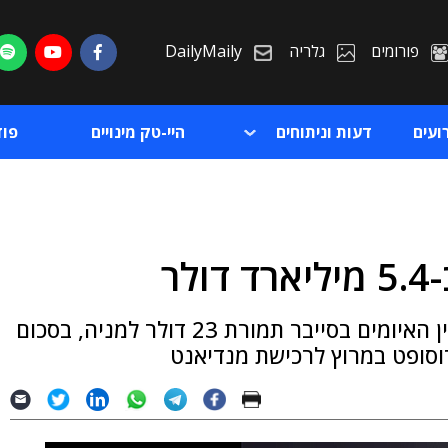
פורומים
גלריה
DailyMaily
ועים
דעות וניתוחים
היי-טק מינויים
פו
ר
ת
ענקית החיפוש קונה את ענקית הייעוץ ומודיעין האיומים בסייבר תמורת 23 דולר למניה, בסכום
ת
וסופט במרוץ לרכישת מנדיאנט