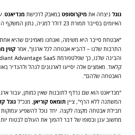
גוגל
ניצחה את
מיקרוסופט
במאבק לרכישת
מנדיאנט
. 
האיומים בסייבר תמורת 23 דולר למניה, נתון המשקף היקף עסקה של 5.4 מיליארד דולר – במזומן.
"אבטחת סייבר היא משימה, ואנחנו מאמינים שהיא אחת 
התרבות שלנו – להביא אבטחה לכל ארגון", אמר
קווין מ
קלאוד. מאמצים אלה יסייעו לארגונים לנהל ולהגדיר בא
האבטחה שלהם".
"מנדיאנט הוא שם נרדף לתובנות שאין כמותן, עבור אר
המשתנה ללא הרף", ציין
תומאס קוריאן
, מנכ"ל
גוגל קל
חבילת אבטחה מקצה לקצה. יחד נוכל להשפיע עמוקות ע
מחשוב ענן ובסופו של דבר להפוך את העולם לבטוח יותר