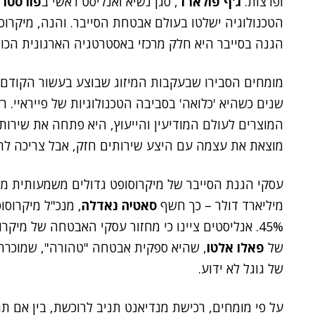
ופרצות.
ג'ף פולארד
, סגן נשיא ואנליסט ראשי ב
פורסטר
הטכנולוגיה ישלטו בעולם אבטחת הסייבר. והנה, מיקרו
הגנה בסייבר היא חלק מרכזי באסטרטגיה הארגונית הכול
מומחים הסבירו שבעקבות המיזוג שבוצע בעשור הקודם בי
שנים כשהיא 'כלואה' בסביבה הטכנולוגיות של פייראיי.
המוצרים לעולם המודיעין והייעוץ, היא פתחה את שירותיה
מוצאת את עצמה עם היצע שירותים חזק, אבל צריכה להת
מיליארד דולר – כך חשף
סאטיה נאדלה
, מנכ"ל מיקרוס
45%. אנליסטים ציינו כי מחזור עסקי האבטחה של מי
של
פאלו אלטו
, שהיא ספקית אבטחה "טהורה", שמוכרת
של גוגל לא ידוע.
על פי מומחים, רכישת מנדיאנט תניב לרוכשת, בין אם תהי