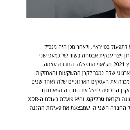
הוא שימש כסגן נשיא לתפעול בפייראיי, ולאחר מכן היה מנכ"ל
ן ויצר ענקית אבטחה בשווי של כמעט שני
מיליארד דולר, עם 5,000 עובדים ו-40 אלף לקוחות. במרץ 2021 מק'אפי התפצלה: החברה עצמה
רגוני שלה נמכר לקרן ההשקעות והאחזקות
Symphony Technol). מק'אפי מכרה את העסקים הארגוניים שלה לאחר שנים
 הקרן החליטה לפצל את החברה המאוחדת
שונה נקראת
טרליקס
, והיא פועלת בעולם ה-XDR
Extended Detection and). שמה של החברה השנייה, שמבצעת את פעילות ההגנה