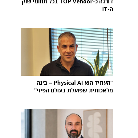
דורגה כ-TOP Vendor בכל תחומי שוק
ה-IT
"העתיד הוא Physical AI – בינה
מלאכותית שפועלת בעולם הפיזי"