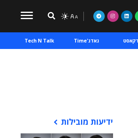
דקאסט
גאדג'Time
Tech N Talk
וכן פרסומי
תוכן פרסומי
וכן פרסומי
ידיעות מובילות