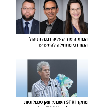
הנחת היסוד שעליה נבנה הניהול
המודרני מתחילה להתערער
מחקר STKI השנתי: וואן טכנולוגיות