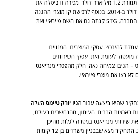
ביוני האחרון פייראיי מכרה את קו המוצרים שלה ל-STG תמורת 1.2 מיליארד דולר. מכירה זו ביטלה את
רכישת מנדיאנט, שאותה פייראיי ביצעה תמורת מיליארד דולר ב-2014. בנוסף לרכישת קו מוצרי ההגנה
על הרשתות, המיילים, נקודות הקצה ואבטחת הענן של החברה, STG קנתה גם את השם פייראיי ואת
מדת להירכש. עסקי המוצרים, המנויים
ה מועטה. לעומת זאת, עסקי השירותים
– הניבו צמיחה נאה. חלק מהפסדי מנדיאנט
לא רצו את מוצרי פייראיי.
ניו יורק טיימס
העלה
ות בארצות הברית. העיתון, מהנחשבים בעולם,
ת שירותי מנדיאנט במטרה לגלות מהיכן
מבוצעות מתקפות על חברות וסוכנויות ממשל אמריקניות. התחקיר מצא שבבניין משרדים בן 12 קומות