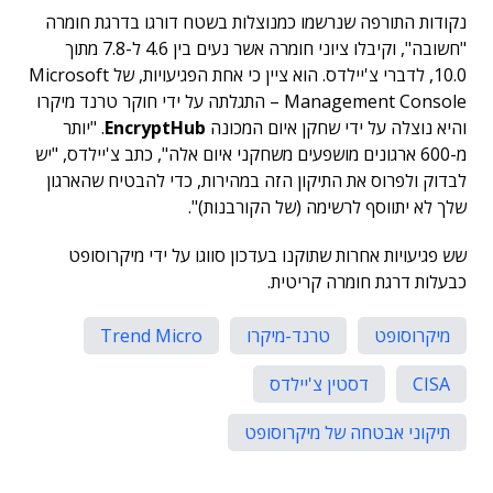
נקודות התורפה שנרשמו כמנוצלות בשטח דורגו בדרגת חומרה
"חשובה", וקיבלו ציוני חומרה אשר נעים בין 4.6 ל-7.8 מתוך
10.0, לדברי צ'יילדס. הוא ציין כי אחת הפגיעויות, של Microsoft
Management Console – התגלתה על ידי חוקר טרנד מיקרו
והיא נוצלה על ידי שחקן איום המכונה
EncryptHub
. "יותר
מ-600 ארגונים מושפעים משחקני איום אלה", כתב צ'יילדס, "יש
לבדוק ולפרוס את התיקון הזה במהירות, כדי להבטיח שהארגון
שלך לא יתווסף לרשימה (של הקורבנות)".
שש פגיעויות אחרות שתוקנו בעדכון סווגו על ידי מיקרוסופט
כבעלות דרגת חומרה קריטית.
מיקרוסופט
טרנד-מיקרו
Trend Micro
CISA
דסטין צ'יילדס
תיקוני אבטחה של מיקרוסופט