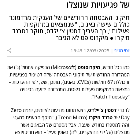
של פגיעויות שנוצלו
תיקוני האבטחה החודשיים של הענקית מרדמונד
כוללים שישה באגים, "שנמצאים במתקפות
פעילות", כך העריך דסטין צ'יילדס, חוקר בטרנד
מיקרו ● מיקרוסופט לא הגיבה
יוסי הטוני
12/03/2025 15:43
כמו בכל חודש,
מיקרוסופט
(Microsoft) הנפיקה אתמול (ג') את
המהדורה החודשית של תיקוני האבטחה שלה לטיפול בפגיעויות.
זו כוללת 67 חולשות (CVEs, באגים), מתוכן, שש, לפי ההערכות –
נמצאות במתקפות פעילות בשטח. המהדורה ידועה בכינויה
"Patch Tuesday".
לדברי
דסטין צ'יילדס
, ראש תחום מודעות לאיומים, יוזמת Zero
Day של
טרנד מיקרו
(Trend Micro), "היקף הבאגים כמעט
זהה למספרו בחודש שעבר, אבל מספרם של הבאגים אשר
מנוצלים (על ידי ההאקרים, י"ה) באופן פעיל – הוא חריג ויוצא