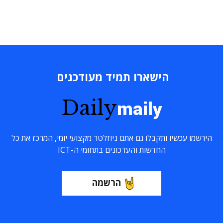
הישארו תמיד מעודכנים
Daily
maily
הירשמו עכשיו ותקבלו גם אתם ניוזלטר מקצועי יומי, המרכז את כל
החדשות והעדכונים בתחומי ה-ICT
הרשמה