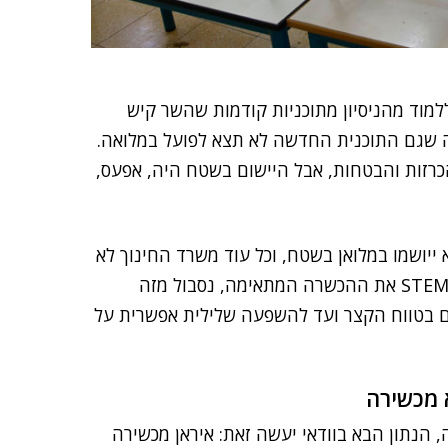
ללמוד מהניסיון מתוכניות קודמות שהשר קיש
ערכת החינוך", כנראה שגם התוכנית החדשה לא תצא לפועל במלואה.
רזות והבטחות, אבל היישום בשטח היה, אפעס,
 ייושמו במלואן בשטח, וכל עוד משרד החינוך לא
ייתן מענה למחסור במורים, ויספק לכל מורי מקצועות ה-STEM את ההכשרה המתאימה, נסבול מזה
 בטווח הקצר ועד להשפעה שלילית אפשרית על
 מכשירה
הנתון הבא בוודאי יעשה זאת: איראן מכשירה