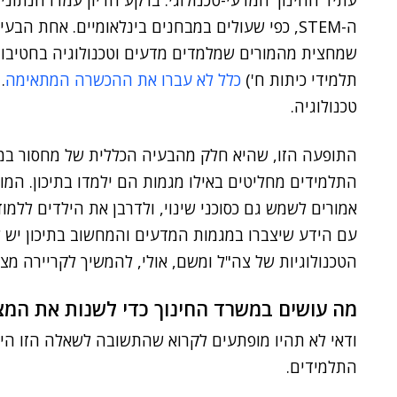
עתיד החינוך המדעי-טכנולוגי. ברקע הדיון עמדו הנתונ
ה-STEM, כפי שעולים במבחנים בינלאומיים. אחת הבעיות הבולטות, שנציג
שמחצית מהמורים שמלמדים מדעים וטכנולוגיה בחטיבות
תלמידי כיתות ח')
כלל לא עברו את ההכשרה המתאימה
.
טכנולוגיה.
התופעה הזו, שהיא חלק מהבעיה הכללית של מחסור במו
התלמידים מחליטים באילו מגמות הם ילמדו בתיכון. המור
אמורים לשמש גם כסוכני שינוי, ולדרבן את הילדים ללמ
עם הידע שיצברו במגמות המדעים והמחשוב בתיכון יש 
הטכנולוגיות של צה"ל ומשם, אולי, להמשיך לקריירה מצ
מה עושים במשרד החינוך כדי לשנות את המצ
ודאי לא תהיו מופתעים לקרוא שהתשובה לשאלה הזו היא
התלמידים.