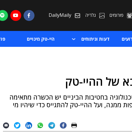
פורומים
גלריה
DailyMaily
ועים
דעות וניתוחים
היי-טק מינויים
פו
א של ההיי-טק
ת
כנולוגיה בחטיבות הביניים יש הכשרה מתאימה
ת
 ממנה, ועל ההיי-טק להתגייס כדי שיהיו מי