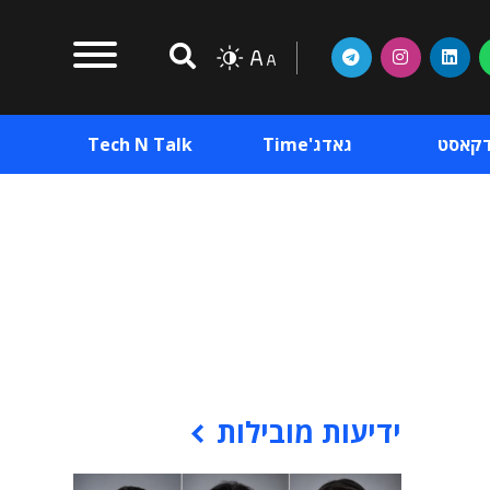
דקאסט
גאדג'Time
Tech N Talk
וכן פרסומי
תוכן פרסומי
וכן פרסומי
ידיעות מובילות