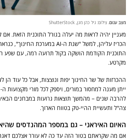
מצב עגום.
צילום: גיל כהן מגן, ShutterStock
מעניין יהיה לראות מה יעלה בגורל התוכנית הזאת. אם 
הכריז עליהן, למשל "שנת ה-AI במ
התוכנית הקודמת הושקה בקול תרועה רמה, עם שפע הכ
מקרטע.
ההכרזות של שר החינוך יפות ונוצצות, אבל כל עוד הן לא
להרבה שנים – מהמשך תוצאות גרועות במבחנים הבאים
צה"ל ותעשיית ההיי-טק בטווח הארוך.
האיום האיראני – גם במספר המהנדסים שהיא
אם מה שקראתם בטור הזה עד כה לא עורר אצלכם דאגה, 