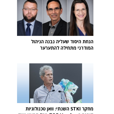
הנחת היסוד שעליה נבנה הניהול
המודרני מתחילה להתערער
מחקר STKI השנתי: וואן טכנולוגיות