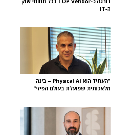
דורגה כ-TOP Vendor בכל תחומי שוק
ה-IT
"העתיד הוא Physical AI – בינה
מלאכותית שפועלת בעולם הפיזי"