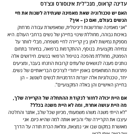
עדינה קראוס, מנכ"לית אינוסורס ונצ'רס
האם יש טכנולוגיה שאת מאמינה שעתידה לשנות את חיי
הנשים בעולם, ואם כן – איך?
"אני מאמינה שחדשנות דיגיטלית, שמאפשרת עבודה מרחוק
באיכות גבוהה, מחוללת שינוי בחייהן של נשים ברחבי העולם. היא
מספקת גמישות לאזן בין קריירה לחיי משפחה, מבלי לוותר על
צמיחה מקצועית. בנוסף, ההתקדמות ברפואה, במיוחד בתחום
הפמטק, מחוללת מהפכה בטיפול הרפואי בנשים. חידושים אלה
נותנים מענה לנושאים שלעתים קרובות הוזנחו בעבר, ומציעים
פתרונות המותאמים באופן ייחודי לצרכים הבריאותיים של נשים.
יחד, טכנולוגיות אלה יוצרות הזדמנויות לנשים לשגשג – הן
בחייהן האישיים והן באלה המקצועיים".
אם היית יכולה לחזור לנקודת ההתחלה של הקריירה שלך,
מה היית עושה אחרת, ומה לא היית משנה בכלל?
"לא הייתי משנה משהו משמעותי, מכיוון שכל שלב, אתגר והחלטה
עיצבו את הקריירה שלי והביאו אותה למה שהיא כיום. אני
מאושרת במקום שבו אני נמצאת, ומלאת הכרת תודה על הדרך
שהביאה אותי לכאן.