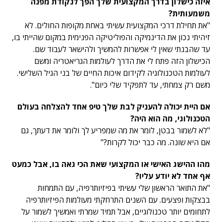
איזה כישלון בדרך המקצועית שלך הפך לנקודת מפנה
משמעותית?
"את תחילת דרכי המקצועית עשיתי באחת מקופות החולים. לא
זיהיתי נכון את הדינמיקה והפוליטיקה הפנימית במקום שהייתי בו,
עד שהבנתי שאין לי אפשרות להמשיך ולהישאר לעבוד שם.
הכישלון הזה פתח לי את הדרך לעולמות הגריאטריה ומשם
לעולמות הטכנולוגיה לקידום איכות החיים של בני הגיל השלישי.
משם רק צמחתי, עד לתפקיד שלי כיום".
אם היית יכולה להעניק לבת שלך טיפ אחד להצלחה בעולם
הטכנולוגי, מה הוא היה?
"לא לשמור בבטן, לומר את מה שמפריע לך ולומר את דעתך, גם
אם היא שונה. מה כבר יכול לקרות?"
מהו ההישג האישי או המקצועי שאת הכי גאה בו, אבל כמעט
אף אחד לא יודע עליו?
"את התואר הראשון שלי עשיתי בפיזיותרפיה, עם התמחות
בבצקות ופצעים. עם השנים התרחקתי מעולמות הפיזיותרפיה
לתחומים יותר טכנולוגיים, אבל תמיד שמרתי ואמשיך לשמור על