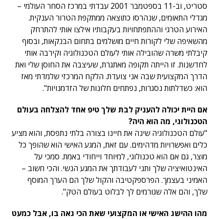
סטריט, וב-11 בספטמבר 2001 עבדתי במרכז הסחר העולמי –
מגדלי התאומים, שנהרסו כתוצאה ממתקפת הטרור הענקית.
האירוע הטרגי וההתפתחויות בעקבותיו אילצו אותי להתרחק
מהשאיפה שלי לקורות חיים מושלמים בתחום הבנקאות, ובסוף
קיבלתי משרה שהובילה אותי לעולם הטכנולוגיה וקירבה אותי
לחדשנות. זו הייתה תקופה מאתגרת, שעיצבה את החוסן שלי ואת
הדרך המקצועית שבה אני צועדת. הלקח המרכזי שלמדתי מאז
הוא: כשדלתות נסגרות, נפתחים חלונות של הזדמנויות".
אם היית יכולה להעניק לבת שלך טיפ אחד להצלחה בעולם
הטכנולוגי, מה הוא היה?
"עולם הטכנולוגיה שינה את חיינו בצורה בלתי נתפסת, והוא מציע
כלים ואפשרויות מדהימים. עם זאת, המגע האישי הוא שהופך כל
מוצר, גם אם הוא טכנולוגי, למיוחד וייחודי באמת. סמכי על
האינטואיציה שלך ותני לעבודתך את המגע הנשי. והכי חשוב –
האמיני בעצמך. הפרספקטיבה והקול שלך הם הערך המוסף
שלך, והם אלה שגורמים לך לבלוט בעולם הטק".
מהו ההישג האישי או המקצועי שאת הכי גאה בו, אבל כמעט