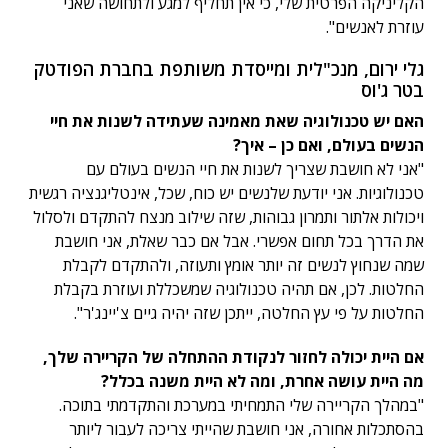
הקליניקה הפרטית שלי, כי אין תחליף למגע ולתחושה שאני
עוזרת לאנשים".
גלי ירום, מנכ"לית ומייסדת משותפת בחברת הפודטק
בטר ג'וס
האם יש טכנולוגיה שאת מאמינה שעתידה לשנות את חיי
הנשים בעולם, ואם כן – איך?
"אני לא חושבת שצריך לשנות את חיי הנשים בעולם עם
טכנולוגיות. אני יודעת שלנשים יש כוח, שכל, אינטליגנציה רגשית
ויכולות אלתור ותמרון גבוהות, שזה שילוב מנצח להתקדם ולסלול
את הדרך בכל תחום אפשרי. אבל אם כבר שאלת, אני חושבת
שמה שנחוץ לנשים זה יותר אומץ ותעוזה, ולהתקדם לקבלת
החלטות. לכן, אם תהיה טכנולוגיה שמשכללת ועוזרת בקבלת
החלטות על פי עץ החלטה, ייתכן שזה יהיה גיים צ'יינג'ר".
אם היית יכולה לחזור לנקודת ההתחלה של הקריירה שלך,
מה היית עושה אחרת, ומה לא היית משנה בכלל?
"במהלך הקריירה שלי התמחיתי במערכת והתקדמתי בתוכה.
בהסתכלות אחורה, אני חושבת שהייתי צריכה לעבור ליותר