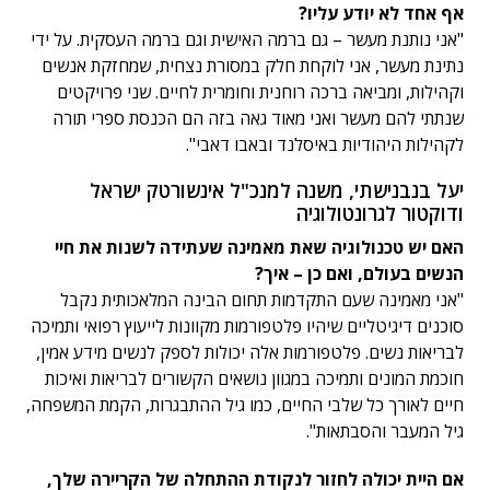
אף אחד לא יודע עליו?
"אני נותנת מעשר – גם ברמה האישית וגם ברמה העסקית. על ידי
נתינת מעשר, אני לוקחת חלק במסורת נצחית, שמחזקת אנשים
וקהילות, ומביאה ברכה רוחנית וחומרית לחיים. שני פרויקטים
שנתתי להם מעשר ואני מאוד גאה בזה הם הכנסת ספרי תורה
לקהילות היהודיות באיסלנד ובאבו דאבי".
יעל בנבנישתי, משנה למנכ"ל אינשורטק ישראל
ודוקטור לגרונטולוגיה
האם יש טכנולוגיה שאת מאמינה שעתידה לשנות את חיי
הנשים בעולם, ואם כן – איך?
"אני מאמינה שעם התקדמות תחום הבינה המלאכותית נקבל
סוכנים דיגיטליים שיהיו פלטפורמות מקוונות לייעוץ רפואי ותמיכה
לבריאות נשים. פלטפורמות אלה יכולות לספק לנשים מידע אמין,
חוכמת המונים ותמיכה במגוון נושאים הקשורים לבריאות ואיכות
חיים לאורך כל שלבי החיים, כמו גיל ההתבגרות, הקמת המשפחה,
גיל המעבר והסבתאות".
אם היית יכולה לחזור לנקודת ההתחלה של הקריירה שלך,