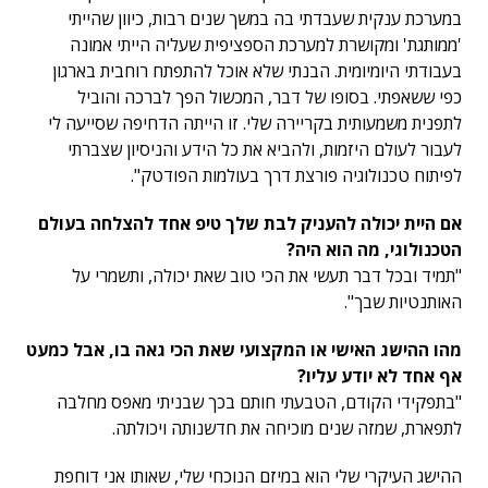
במערכת ענקית שעבדתי בה במשך שנים רבות, כיוון שהייתי
'ממותגת' ומקושרת למערכת הספציפית שעליה הייתי אמונה
בעבודתי היומיומית. הבנתי שלא אוכל להתפתח רוחבית בארגון
כפי ששאפתי. בסופו של דבר, המכשול הפך לברכה והוביל
לתפנית משמעותית בקריירה שלי. זו הייתה הדחיפה שסייעה לי
לעבור לעולם היזמות, ולהביא את כל הידע והניסיון שצברתי
לפיתוח טכנולוגיה פורצת דרך בעולמות הפודטק".
אם היית יכולה להעניק לבת שלך טיפ אחד להצלחה בעולם
הטכנולוגי, מה הוא היה?
"תמיד ובכל דבר תעשי את הכי טוב שאת יכולה, ותשמרי על
האותנטיות שבך".
מהו ההישג האישי או המקצועי שאת הכי גאה בו, אבל כמעט
אף אחד לא יודע עליו?
"בתפקידי הקודם, הטבעתי חותם בכך שבניתי מאפס מחלבה
לתפארת, שמזה שנים מוכיחה את חדשנותה ויכולתה.
ההישג העיקרי שלי הוא במיזם הנוכחי שלי, שאותו אני דוחפת