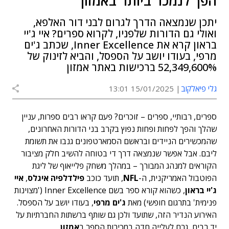
הפך לנמכר ביותר באמזון
יתכן שנמצאה הדרך לגרום לבני דור האלפא,
ואולי גם הדורות שלפניו, לקרוא ספרים? איי ג'יי
בראון קרא את Inner Excellence, שכתב ג'ים
מרפי, בעודו יושב על הספסל, והביא לזינוק של
52,349,600% ברכישות באתר אמזון
גלי פיאלקוב
15/01/2025 13:01
ספרים, רבותיי, ספרים – זוכרים? פעם קראו רבים ספרות, עניין
שהלך והפך לפחות ופחות נפוץ בקרב בני הדורות האחרונים,
שהמכשירים הניידים ובראשם הסמארטפונים גנבו את תשומת
ליבם. אבל אפשר שנמצאה דרך די בטוחה להשיב חלק מציבור
הקוראים למנהג המבורך – במהלך משחק פלייאוף של ליגת
הפוטבול האמריקנית, ה-
NFL
, תועד כוכב
פילדלפיה איגלס
,
איי
ג'יי בראון
, כשהוא קורא ספר בשם Inner Excellence ('מצוינות
פנימית' בתרגום חופשי) מאת
ג'ים מרפי
, בעודו יושב על הספסל.
האירוע הנדיר הזה, שתועד ולכן גם שותף ברשתות החברתיות על
יד רבים, גרם לעלייה חדה במכירות הספר ב
אמזון
.