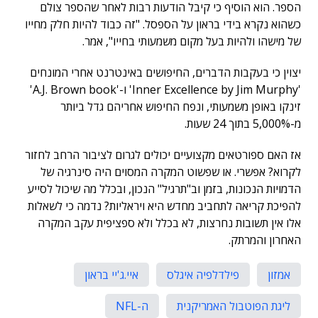
הספר. הוא הוסיף כי קיבל הודעות רבות לאחר שהספר צולם
כשהוא נקרא בידי בראון על הספסל. "זה כבוד להיות חלק מחייו
של מישהו ולהיות בעל מקום משמעותי בחייו", אמר.
יצוין כי בעקבות הדברים, החיפושים באינטרנט אחרי המונחים
'Inner Excellence by Jim Murphy' ו-'A.J. Brown book'
זינקו באופן משמעותי, ונפח החיפוש אחריהם גדל ביותר
מ-5,000% בתוך 24 שעות.
אז האם ספורטאים מקצועיים יכולים לגרום לציבור הרחב לחזור
לקרוא? אפשרי. או שפשוט המקרה המסוים היה סינרגיה של
הדמויות הנכונות, בזמן וב"תרגיל" הנכון, ובכלל מה שיכול לסייע
להפיכת קריאה לתחביב מחדש היא ויראליות? נדמה כי לשאלות
אלו אין תשובות נחרצות, לא בכלל ולא ספציפית עקב המקרה
האחרון והמרתק.
אמזון
פילדלפיה איגלס
איי.ג'יי בראון
ליגת הפוטבול האמריקנית
ה-NFL