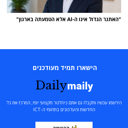
"האתגר הגדול אינו ה-AI אלא הטמעתה בארגון"
הישארו תמיד מעודכנים
Daily
maily
הירשמו עכשיו ותקבלו גם אתם ניוזלטר מקצועי יומי, המרכז את כל
החדשות והעדכונים בתחומי ה-ICT