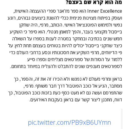
מה הוא קרא שם בעצם?
Inner Excellence הוא ספר מז'אנר ספרי ההעצמה האישית,
ועוסק בפיתוח מצוינות פנימית ככלי להשגת ביצועים גבוהים, רוגע
נפשי ולמימוש הפוטנציאל האישי. הכותב, מרפי, היה שחקן
בייסבול מקצועי בעבר, והפך למאמן מנטלי. הוא סיפר כי השקיע
חמש שנים בכתיבה ובמחקר במטרה לענות בספרו על השאלה
כיצד שחקני בייסבול יכולים להיות בטוחים בעצמם תחת לחץ. על
פי הדיווחים, מרפי השקיע את חסכונותיו ונסע ברחבי העולם כדי
ללמוד על הסודות של ספורטאים מצליחים וספרו סייע
לספורטאים מענפים שונים להתבלט ולהצליח במיוחד בתחומם.
בראון ומרפי מעולם לא נפגשו ולא הכירו זה את זה, והספר, כך
מסתבר, הגיע אל כוכב הפוטבול דרך חבר משותף. מרפי,
שהתפרסם ועשה גם לא מעט כסף כעת בזכות כוכב הפוטבול, כך
דווח, מתכנן ליצור קשר עם בראון בעקבות האירועים.
pic.twitter.com/PB9xB6UYmn