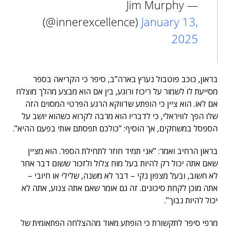
— Jim Murphy
(@innerexcellence)
January 13,
2025
בראון, כוכב פוטבול נערץ בארה"ב, סיפר כי הקריאה בספר
מסייעת לו לשמור על ריכוז ורוגע, בין אם הוא מבצע מהלך מוצלח
אם לאו. הוא ציין כי הופתע שדווקא הרגע הפרטי המסוים הזה
שלו הפך לוויראלי, כי לדבריו הוא מרבה לקרוא כשהוא יושב על
הספסל במשחקים, אך הוסיף: "כולכם תפסתם אותי בפעם ההיא".
בראון הרחיב ואמר: "אני תמיד חוזר לתחילת הספר. הוא מציין
שאם אתה יכול רק להיות בעל מוח צלול ולזכור ששום דבר אחר
לא חשוב, ובעל מצפון נקי – דבר לא משנה, שלילי או חיובי –
אתה מוכן לקחת סיכונים. זה גם אומר שאם אתה צנוע, אתה לא
יכול להיות נבוך".
מרפי סיפר לתקשורת כי הופתע מאוד מההצלחה הפתאומית של