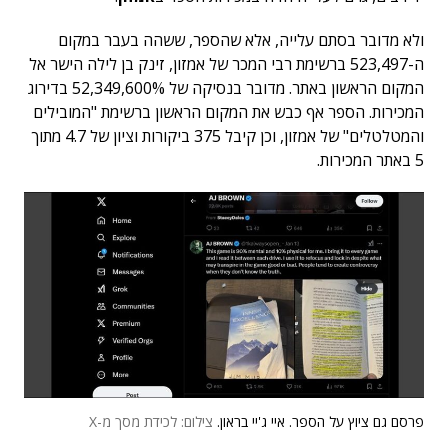
ולא מדובר בסתם עלייה, אלא שהספר, ששהה בעבר במקום
ה-523,497 ברשימת רבי המכר של אמזון, זינק בן לילה הישר אל
המקום הראשון באתר. מדובר בנסיקה של 52,349,600% בדירוג
המכירות. הספר אף כבש את המקום הראשון ברשימת "המובילים
והמטלטלים" של אמזון, וכן קיבל 375 ביקורות וציון של 4.7 מתוך
5 באתר המכירות.
פרסם גם ציוץ על הספר. איי ג'יי בראון.
צילום: לכידת מסך מ-X