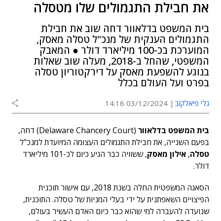
את חבילת התגמולים שלו מטסלה
בית המשפט בדלאוור דחה שוב את חבילת
התגמולים הענקית של מנכ"ל טסלה מאסק,
המוערכת בכ-100 מיליארד דולר ● המאבק
המשפטי, שהחל ב-2018, מעלה שוב שאלות
בנוגע להשפעת מאסק על דירקטוריון טסלה
בפרט ועל העולם בכלל
גלי פיאלקוב
03/12/2024 14:16
בית המשפט בדלאוור
(Delaware Chancery Court)
דחה,
בפעם השנייה, את חבילת התגמולים העצומה המיועדת למנכ"ל
טסלה
,
אילון מאסק
, ששוויה כבר הגיע כיום לכ-101 מיליארד
דולר.
הסאגה המשפטית החלה בשנת 2018, עם אישור תוכנית
הפיצויים השאפתנית על ידי בעלי המניות של טסלה. התוכנית,
שנועדה להעברה למי שהוא כבר כיום האדם העשיר בעולם,