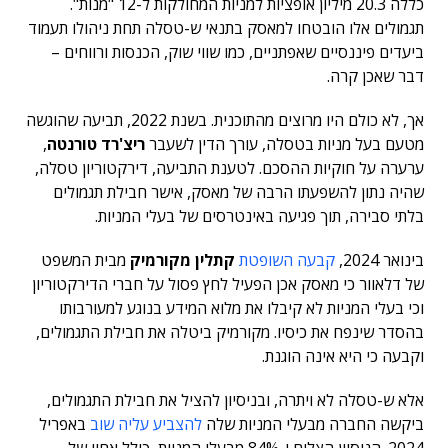
כללה 20.3 מיליון אופציות למניות המחולקות ל-12 "מנות".
תגמולים אלו הובטחו למאסק בתנאי ש-טסלה תחת ניהולו תעמוד
ביעדים פיננסיים שאפתניים, כמו שווי שוק, הכנסות ורווחים –
דבר שאכן קרה.
אך, לא כולם היו מרוצים מהתוכנית. בשנת 2022, תביעה שהוגשה
מטעם בעל מניות בטסלה, עורך הדין לשעבר
ריצ'רד טורנטה
,
ערערה על חוקיות ההסכם. לטענת התביעה, דירקטוריון טסלה,
שהיה נתון להשפעתו הרבה של מאסק, אישר חבילת תגמולים
בלתי סבירה, תוך פגיעה באינטרסים של בעלי המניות.
בינואר 2024,
קבעה השופטת
קתלין מקורמיק
מבית המשפט
של דלאוור כי מאסק אכן הפעיל לחץ פסול על חברי הדירקטוריון
וכי בעלי המניות לא קיבלו את מלוא המידע בנוגע למעורבותו
בהסדר שינפח את כיסיו. מקורמיק ביטלה את חבילת התגמולים,
וקבעה כי היא אינה הוגנת.
אלא ש-טסלה לא ויתרה, ובניסיון להציל את חבילת התגמולים,
ביקשה החברה מבעלי המניות שלה
להצביע עליה שוב
באפריל