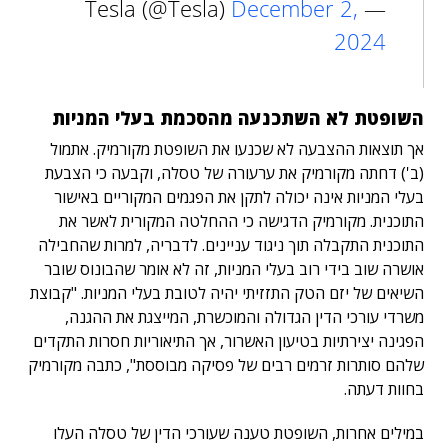
December 2,
— Tesla (@Tesla)
2024
השופטת לא השתכנעה מהסכמת בעלי המניות
אך תוצאות ההצבעה לא שכנעו את השופטת מקורמיק. אתמול
(ב') דחתה מקורמיק את ערעורה של טסלה, וקבעה כי הצבעת
בעלי המניות אינה יכולה לתקן את הפגמים המקוריים באישור
התוכנית. מקורמיק הדגישה כי ההחלטה המקורית לאשר את
התוכנית התקבלה תוך ניגוד עניינים. לדבריה, למרות שהחבילה
אושרה שוב בידי רוב בעלי המניות, זה לא אומר שהבונוס שובר
השיאים של יזם הטק התזזיתי יהיה לטובת בעלי המניות. "קבוצת
משרדי עורכי הדין הגדולה והמוכשרת, המייצגת את ההגנה,
הפגינה יצירתיות בטיעון האשרור, אך התיאוריות חסרות התקדים
שלהם סותרות זרמים רבים של פסיקה מבוססת", כתבה מקורמיק
בחוות דעתה.
במילים אחרות, השופטת טענה שעורכי הדין של טסלה העלו