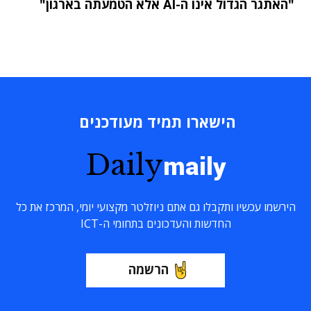
"האתגר הגדול אינו ה-AI אלא הטמעתה בארגון"
הישארו תמיד מעודכנים
Daily
maily
הירשמו עכשיו ותקבלו גם אתם ניוזלטר מקצועי יומי, המרכז את כל
החדשות והעדכונים בתחומי ה-ICT
הרשמה