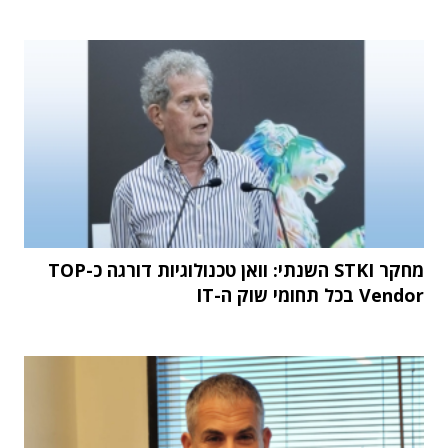
מחקר STKI השנתי: וואן טכנולוגיות דורגה כ-TOP
Vendor בכל תחומי שוק ה-IT