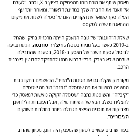
מאסק שיתף את מורת רוחו מהפסיקה בציוץ ב-X, וכתב: "לעולם
אל תאגד את החברה שלך במדינת דלאוור", ומאוחר יותר עף
העלה סקר ששאל את הקורים האם על טסלה לשנות את מיקום
ההתאגדות שלה לטקסס.
שאלת ה"הוגנות" של גובה המענק הייתה מרכזית בתיק, שהחל
ב-2019 כאשר בעל מניות בטסלה,
ריצ'רד טורנטה
, הגיש תביעה
לביטול עסקת השכר של מאסק ב-2018, בטענה שהחבילה
שולמה שלא בצדק, מבלי לדרוש ממנו להתמקד לחלוטין ביצרנית
הרכב.
מקורמיק שקלה גם את הגינות ה"מחיר". הנאשמים דחקו בבית
המשפט להשוות את מה שטסלה "נתנה" מול מה שטסלה
"קיבלה", והשופטת כתבה "שטסלה זקוקה נואשות למאסק כדי
להצליח בשלב הבא של הפיתוח שלה, אבל העובדות הללו אינן
מצדיקות את תוכנית הפיצוי הגדולה ביותר בתולדות השווקים
הציבוריים".
בעוד שרבים עשויים לטעון שהמענק היה הוגן, מכיוון שהרוב