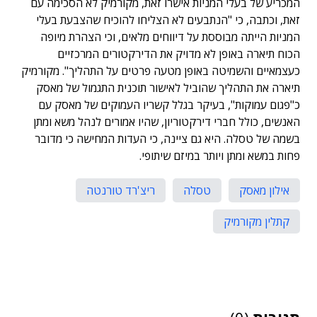
המכריע של בעלי המניות אישרו זאת, מקורמיק לא הסכימה עם
זאת, וכתבה, כי "הנתבעים לא הצליחו להוכיח שהצבעת בעלי
המניות הייתה מבוססת על דיווחים מלאים, וכי הצהרת מיופה
הכוח תיארה באופן לא מדויק את הדירקטורים המרכזיים
כעצמאיים והשמיטה באופן מטעה פרטים על התהליך". מקורמיק
תיארה את התהליך שהוביל לאישור תוכנית התגמול של מאסק
כ"פגום עמוקות", בעיקר בגלל קשריו העמוקים של מאסק עם
האנשים, כולל חברי דירקטוריון, שהיו אמורים לנהל משא ומתן
בשמה של טסלה. היא גם ציינה, כי העדות המחישה כי מדובר
פחות במשא ומתן ויותר במיזם שיתופי.
אילון מאסק
טסלה
ריצ'רד טורנטה
קתלין מקורמיק