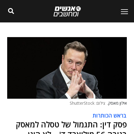
אילון מאסק.
צילום: ShutterStock
בראש הכותרות
פסק דין: התגמול של טסלה למאסק