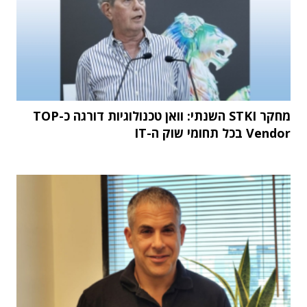
מחקר STKI השנתי: וואן טכנולוגיות דורגה כ-TOP
Vendor בכל תחומי שוק ה-IT