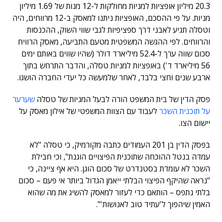
20.3 מיליון אופציות למניות מחולקות ל-12 מנות של 1.69 מיליון
מניות. על פי ההסכם, האופציות ניתנו למאסק ב-12 מרווחים, היה
וטסלה תגיע לאבני דרך ספציפיות לגבי שווי השוק, ההכנסות
והרווחים. לפי ההגשה המשפטית מטעם התביעה, מאסק הרוויח
סכום שווה ערך ל-52.4 מיליארד דולר (שהיו שווים באותם ימים
56 מיליארד ד') באופציות למניות טסלה, והדבר התרחש בתוך
ארבע שנים וחצי בלבד, לאחר שלמעשה כל יעדי החברה הושגו.
פסק הדין של בית המשפט הורה לבעל המניות של טסלה
שערער
על תוכנית השכר
לעבוד עם הצוות המשפטי של אילון מאסק על
יישום הצו.
בפסק הדין בן 201 העמודים כתבה מקורמיק, כי טסלה "לא
עמדה בנטל ההוכחה שתוכנית הפיצויים הוגנת", וכי חבילת
השכר לא עומדת בסטנדרט של סכום הוגן. היא אף ציינה, כי
"נראה שהיקף הפיצוי הבלתי ייאמן הגדול ביותר אי פעם – סכום
בלתי נתפס – הותאם כדי לעזור למאסק להשיג את מה שהוא
האמין שיהפוך ל'עתיד טוב לאנושות'".