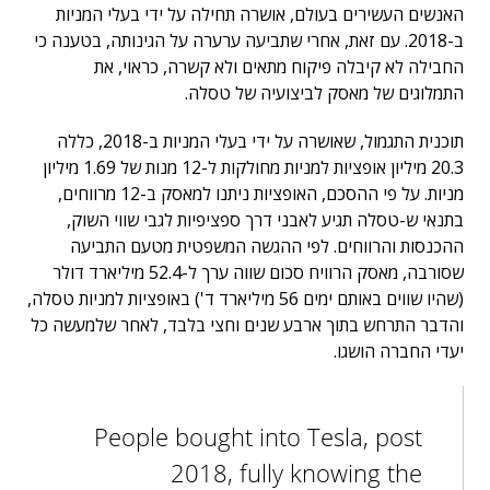
האנשים העשירים בעולם, אושרה תחילה על ידי בעלי המניות
ב-2018. עם זאת, אחרי שתביעה ערערה על הגינותה, בטענה כי
החבילה לא קיבלה פיקוח מתאים ולא קשרה, כראוי, את
התמלוגים של מאסק לביצועיה של טסלה.
תוכנית התגמול, שאושרה על ידי בעלי המניות ב-2018, כללה
20.3 מיליון אופציות למניות מחולקות ל-12 מנות של 1.69 מיליון
מניות. על פי ההסכם, האופציות ניתנו למאסק ב-12 מרווחים,
בתנאי ש-טסלה תגיע לאבני דרך ספציפיות לגבי שווי השוק,
ההכנסות והרווחים. לפי ההגשה המשפטית מטעם התביעה
שסורבה, מאסק הרוויח סכום שווה ערך ל-52.4 מיליארד דולר
(שהיו שווים באותם ימים 56 מיליארד ד') באופציות למניות טסלה,
והדבר התרחש בתוך ארבע שנים וחצי בלבד, לאחר שלמעשה כל
יעדי החברה הושגו.
People bought into Tesla, post
2018, fully knowing the