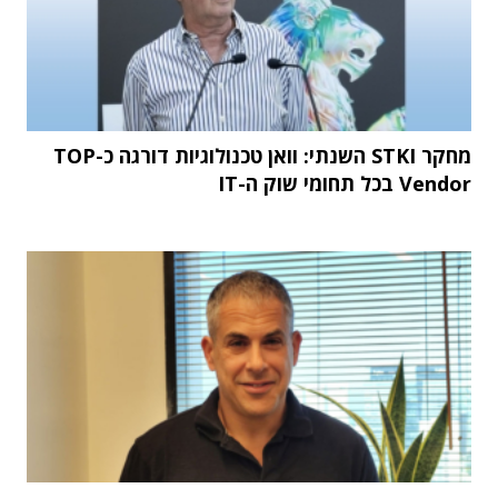
מחקר STKI השנתי: וואן טכנולוגיות דורגה כ-TOP
Vendor בכל תחומי שוק ה-IT