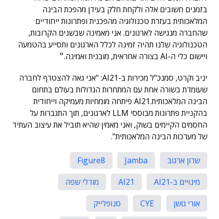
בזמנים חשובים אלה ולקחת חלק בעידן מהפכת הבינה
המלאכותית בעזרת טכנולוגיה מהפכנית ופתרונות ייחודיים
שהחברה מנגישה לארגונים. אני מאמינה שבשנים הקרובות,
הטכנולוגיה שלנו תהיה זמינה לכלל הארגונים ותסייע בהטמעה
ויישום כלי ה-AI בצורה אחראית, מובנית ואמינה.״
יניב וקרט, סמנכ"ל מכירות ב-AI21: "אני גאה להצטרף לחברה
שעומדת בשורה אחת עם המתחרות הגדולות בעולם בתחום
הבינה המלאכותית.AI21 פיתחה מומחיות מעמיקה וייחודית
בהקניית פתרונות מבוססי LLM לארגונים, תוך התגברות על
החסמים הקיימים בשוק, ואני מאמין שהיא תוביל את עיצוב העתיד
של מערכות הבינה המלאכותית".
שרון ארגוב
Jamba
Figure8
מינויים ב-AI21
AI21
מודלי שפה
אורי גושן
CYE
סנופלייק