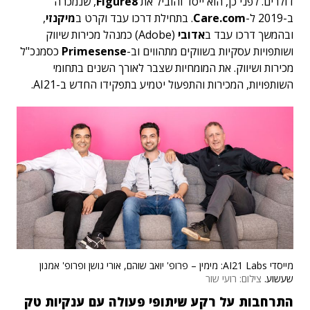
דולרים. לפני כן, הוא ייסד והוביל את
Figure8
, שנמכרה
ב-2019 ל-
Care.com
. בתחילת דרכו עבד וקרט ב
מיקנזי
,
ובהמשך דרכו עבד ב
אדובי
(Adobe) כמנהל מכירות שיווק
ושותפויות עסקיות בשווקים מתהווים וב-
Primesense
כסמנכ"ל
מכירות ושיווק. את המומחיות שצבר לאורך השנים בתחומי
השותפויות, המכירות והתפעול יטמיע בתפקידו החדש ב-AI21.
מייסדי AI21 Labs: מימין – פרופ' יואב שוהם, אורי גושן ופרופ' אמנון
שעשוע.
צילום: רועי שור
התרחבות על רקע שיתופי פעולה עם ענקיות טק