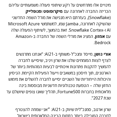
מינויים אלו מתרחשים על רקע שיתופי פעולה משמעותיים עליהם
הכריזה החברה לאחרונה עם
מיקרוסופט
ו
סנופלייק
(Snowflake), בעזרתם היא מנגישה את מודל השפה החדשני
שהשיקה לאחרונה, Jamba שמו, למשתמשי Microsoft Azure
AI ו-Snowflake Cortex. זאת בהמשך, לשיתוף הפעולה שלה
עם
אמזון
, המציג את מודלי השפה של החברה ב-Amazon
Bedrock.
אורי גושן
, מייסד ומנכ"ל-משותף ב-AI21: "אנחנו מתרגשים
לצרף לצוות המומחים שלנו את שרון ויניב, שיסייעו לחברה
להמשיך להקנות פתרונות איכותיים לבעיות המהותיות ביותר של
הארגונים, תוך חיסכון במשאבים וייעול הפעילות הקיימת. הניסיון
והיכולות הייחודיות של השניים יסייעו לחברה להשלים את מימוש
החזון שלה – הטמעת טכנולוגיות חדשניות מבוססות בינה
מלאכותית בחברות Fortune500, תהליך שאנו צופים שיושלם עד
שנת 2027".
שרון ארגוב, סמנכ"לית שיווק ב-AI21: ״אני שמחה להצטרף
לחברה המובילה ביותר בתחום הבינה המלאכותית בישראל