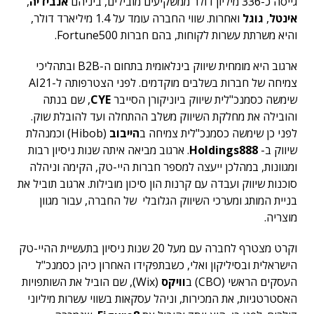
גייסה כ-336 מיליון דולר ממשקיעים מובילים, ביניהם
אנבידיה
,
אינטל
,
גוגל
ואחרות. שווי החברה עומד על 1.4 מיליארד דולר,
והיא משרתת עשרות לקוחות, בהם חברות Fortune500.
ארגוב היא מומחית שיווק בינלאומית בתחום ה-B2B ובתהליכי
צמיחה של חברות בשלבים מוקדמים. לפני הצטרפותה ל-AI21
שימשה כסמנכ"לית שיווק ביוניקורן הסייבר
CYE
, שם בנתה
והובילה את מחלקת השיווק משלב ההתחלה ועד להובלת שוק.
לפני כן שימשה כסמנכ"לית צמיחה ב
הייבוב
(Hibob) וכמנהלת
שיווק ב-
Holdings888
. ארגוב מביאה איתה שנות ניסיון רבות
ומגוונות, במהלכן ייעצה למספר חברות היי-טק, הקימה וניהלה
סוכנות שיווק ועבדה עם קרנות הון סיכון מובילות. ארגוב תוביל את
בניית המותג ומערכי השיווק הגלובלי של החברה, עבור מגוון
מוצריה.
וקרט מצטרף לחברה עם מעל 20 שנות ניסיון בתעשיית ההיי-טק
הישראלית ובסיליקון ואלי, כשבתפקידו האחרון כיהן כסמנכ"ל
העסקים הראשי (CBO) ב
וויקס
(Wix), שם הוביל את השותפויות
האסטרטגיות, את המכירות, וניהל עסקאות בשווי עשרות מיליוני