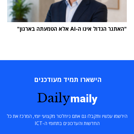
"האתגר הגדול אינו ה-AI אלא הטמעתה בארגון"
הישארו תמיד מעודכנים
Daily
maily
הירשמו עכשיו ותקבלו גם אתם ניוזלטר מקצועי יומי, המרכז את כל
החדשות והעדכונים בתחומי ה-ICT