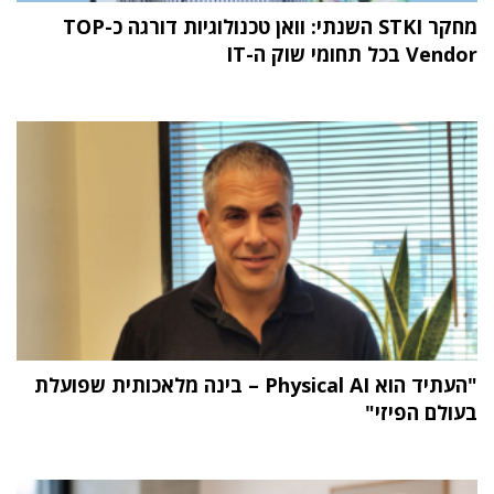
מחקר STKI השנתי: וואן טכנולוגיות דורגה כ-TOP
Vendor בכל תחומי שוק ה-IT
"העתיד הוא Physical AI – בינה מלאכותית שפועלת
בעולם הפיזי"