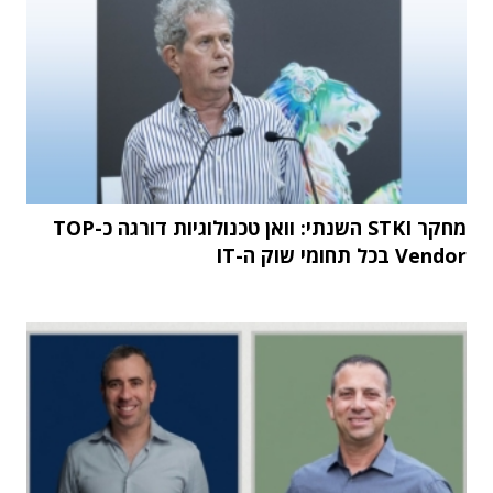
מחקר STKI השנתי: וואן טכנולוגיות דורגה כ-TOP
Vendor בכל תחומי שוק ה-IT