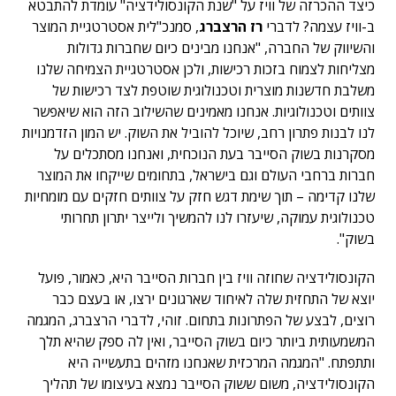
כיצד ההכרזה של וויז על "שנת הקונסולידציה" עומדת להתבטא
ב-וויז עצמה? לדברי
רז הרצברג
, סמנכ"לית אסטרטגיית המוצר
והשיווק של החברה, "אנחנו מבינים כיום שחברות גדולות
מצליחות לצמוח בזכות רכישות, ולכן אסטרטגיית הצמיחה שלנו
משלבת חדשנות מוצרית וטכנולוגית שוטפת לצד רכישות של
צוותים וטכנולוגיות. אנחנו מאמינים שהשילוב הזה הוא שיאפשר
לנו לבנות פתרון רחב, שיוכל להוביל את השוק. יש המון הזדמנויות
מסקרנות בשוק הסייבר בעת הנוכחית, ואנחנו מסתכלים על
חברות ברחבי העולם וגם בישראל, בתחומים שייקחו את המוצר
שלנו קדימה – תוך שימת דגש חזק על צוותים חזקים עם מומחיות
טכנולוגית עמוקה, שיעזרו לנו להמשיך ולייצר יתרון תחרותי
בשוק".
הקונסולידציה שחוזה וויז בין חברות הסייבר היא, כאמור, פועל
יוצא של התחזית שלה לאיחוד שארגונים ירצו, או בעצם כבר
רוצים, לבצע של הפתרונות בתחום. זוהי, לדברי הרצברג, המגמה
המשמעותית ביותר כיום בשוק הסייבר, ואין לה ספק שהיא תלך
ותתפתח. "המגמה המרכזית שאנחנו מזהים בתעשייה היא
הקונסולידציה, משום ששוק הסייבר נמצא בעיצומו של תהליך