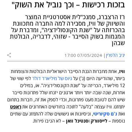
בזכות רכישות – וכך נוביל את השוק"
רז הרצברג, סמנכ"לית אסטרטגיית המוצר
והשיווק של וויז, מסבירה למה החברה מתכוונת
בהכרזתה על "שנת הקונסולידציה", ומדברת על
המגמות בשוק הסייבר - שזוהי, לדבריה, הבולטת
שבהן
יניב הלפרין
07/05/2024 17:00
וויז
, אחת מחברות הגנת הסייבר הישראליות הבולטות והצומחות
ביותר, שהודיעה היום (ג') על
גיוס של מיליארד דולר
לפי שווי של
12 מיליארד, הכריזה על "שנת הקונסולידציה". או, במילים
אחרות, שנה שבה יותר ויותר ארגונים יזנחו שלל פתרונות סייבר
שיש להם לטובת מעט פתרונות, וכדי לספק את זה, חברות בתחום
יתמזגו. וויז עצמה "בלעה" לתוכה בחודשים האחרונים את
ראפט
ואת
ג'ם סקיוריטי
, וניסיונות או גישושים שלה להתמזג עם שתיים
נוספות –
לייסוורק
ו
סנטינל וואן
– לא הניבו פירות.