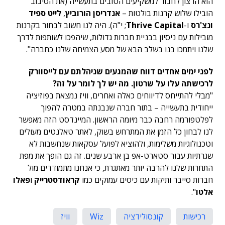
הוא הרצון לחבור למשקיעים הטובים בתעשייה (את הסיבוב
הובילו שלוש קרנות בולטות –
אנדריסן הורוביץ
,
לייט ספיד
ונצ'רס
ו-
Thrive Capital
; י"ה). היה לנו חשוב לבחור בקרנות
מובילות עם ניסיון בבניית חברות גדולות, שיהפכו לשותפות לדרך
שלנו ויתמכו בנו בשלב הבא של מסע הצמיחה שלנו כחברה".
לפני ימים אחדים דווח שהמגעים שניהלתם עם לייסוורק
לרכישתה עלו על שרטון. מה יש לך לומר על זה?
"מבלי להתייחס לדיווחים כאלה ואחרים, וויז נמצאת בפוזיציה
ייחודית בתעשייה – בתור חברה שנבנתה במטרה להפוך
לפלטפורמה רחבה כבר מיומה הראשון. המיינדסט הזה מאפשר
לנו לבחון כל הזמן את המתרחש בשוק, לאתר טאלנטים מעולים
וטכנולוגיות משלימות, ולהוציא לפועל עסקאות שנחשבות לא
שגרתיות עבור סטארט-אפ בן ארבע שנים. זה גם הופך את מפת
התחרות שלנו להרבה יותר מאתגרת, כי אנחנו מתמודדים מול
חברות סייבר ותיקות עם כיסים עמוקים כמו
קראודסטרייק
ו
פאלו
אלטו
".
רכישות
קונסולידציה
Wiz
וויז