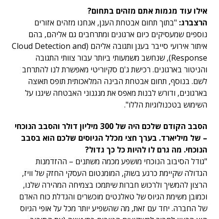
אילו עוד מגמות אתם מזהים בתחום?
הרצברג:
"בתוך תחום אבטחת הענן, אנחנו מזהים אזורים
נוספים שמעסיקים כיום ארגונים ומתרחבים גם אליהם, בהם
איתור אירועי סייבר בענן ותגובה אליהם (Cloud Detection and
Response), שנחשב משמעותי ביותר עבור צוותי התגובה
והניטור בארגונים. רכישת ג'ם סקיוריטי מאפשרת לנו להתרחב
לשם. בנוסף, תחום אבטחת הבינה המלאכותית תופס תאוצה
בארגונים, ודורש לבנות מאפס את מנגנוני האבטחה שיגנו על
השימוש בטכנולוגיות הללו".
הסבב הקודם שלכם היה של 300 מיליון דולר והסבב הנוכחי
– של מיליארד. בערך חצי מכלל הגיוסים שלכם הוא בסבב
הנוכחי. מה גרם לו להיות כל כך גדול?
"גודל הסיבוב הנוכחי מושפע מכמה משתנים – ההזדמנות
הגדולה שקיימת כרגע בשוק, המומנטום העסקי החזק של וויז,
הרצון להמשיך ולרכוש חברות שיתמכו בצמיחה המהירה שלנו,
וכמובן משימת הגיוס של טאלנטים מוכשרים והגדלת כוח האדם
של החברה. יחד עם זאת, מה שהשפיע יותר מכל על אופי הגיוס