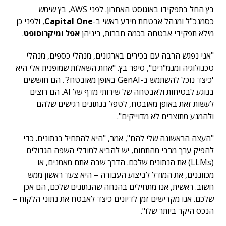
בץ החל בתפקידו באוגוסט האחרון. לפני AWS, בץ שימש
כסמנכ"ל ומנהל אבטחת מידע ראשי ב-
Capital One
, ולפני כן
מילא תפקידי אבטחה בכמה חברות, ביניהן
אפל
ו
מיקרוסופט
.
"אני נפגש הרבה עם בכירים בארגונים, מנהלי כספים, מנהלי
טכנולוגיה ומנמ"רים", סיפר בץ. "אחת השאלות שמופנית אלי היא
'כיצד נוכל להשתמש ב-GenAI באופן מאובטח?'. הם חוששים
בנוגע לבטיחות ולאבטחה של שירותי מדף של AI. הם רוצים
לעשות זאת באופן מאובטח, לטפל בנתונים רגישים שלהם
ולהמנע מתוצרים לא מדוייקים".
"העצה הראשונה שלי להם", אמר, "היא להתחיל בנתונים. כדי
להפיק ערך מרבי מהתחום, יש להביא למודלי השפה הגדולים
(LLMs) את הנתונים שלכם. הדרך שבה אתם מאמנים, או
מכווננים, את המודל לביצוע העבודה – היא צעד ראשון ממש
חשוב. ראשית, אנו מתחילים בהנחה שהנתונים שלכם, הם אכן
שלכם. אנו מקדישים זמן לדיונים כיצד לאבטח את נתוני הלקוח –
הנכס היקר ביותר שלו".