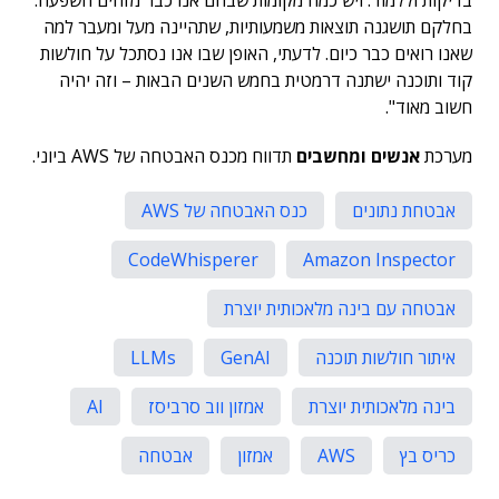
בדיקות וללמוד. ויש כמה מקומות שבהם אנו כבר מזהים השפעה.
בחלקם תושגנה תוצאות משמעותיות, שתהיינה מעל ומעבר למה
שאנו רואים כבר כיום. לדעתי, האופן שבו אנו נסתכל על חולשות
קוד ותוכנה ישתנה דרמטית בחמש השנים הבאות – וזה יהיה
חשוב מאוד".
מערכת
אנשים ומחשבים
תדווח מכנס האבטחה של AWS ביוני.
אבטחת נתונים
כנס האבטחה של AWS
CodeWhisperer
Amazon Inspector
אבטחה עם בינה מלאכותית יוצרת
איתור חולשות תוכנה
GenAI
LLMs
בינה מלאכותית יוצרת
אמזון ווב סרביסז
AI
כריס בץ
AWS
אמזון
אבטחה