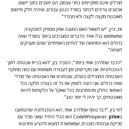
מודלים אינם מתקיימים בפני עצמם, הם יושבים בתוך יישום.
ארגונים צריכים לבחור במודל הנכון עבורם, שיהיה חלק מיישום
מאובטח מקצה לקצה ולא מבודד".
אז, ציין, "יש לשאול האם המענה אמין מספיק לפונקציה
שתשתמשו בה? אחד הדברים המגניבים ביותר במודלי שפה
גדולים הוא התחושה של 'החיים האמיתיים' שהם מעניקים
לשיחה".
"הדבר שמלהיב אותי ביותר", הסביר בץ, "הוא בניית אבטחה לתוך
הטכנולוגיות. אנו מקדישים זמן לעבודה משותפת עם כמה מחוקרי
האבטחה המובילים בעולם, שבוחנים את האבטחה של מודלי
שפה גדולים. אני רוצה לספק את כל זה בצורה חלקה ככל
האפשר כחלק מהפתרונות. ככל שאקל על הלקוחות להיות
מאובטחים, כך יהיה לי יותר טוב".
לפי בץ, "דבר נוסף שמלהיב אותי, הוא הטכנולוגיה שהטמענו
ב
אמזון
. CodeWhisperer הוא הכלי היחיד שאני מכיר עם
סריקת אבטחה מובנית, שמאפשרת למצוא ולהציע פתרונות