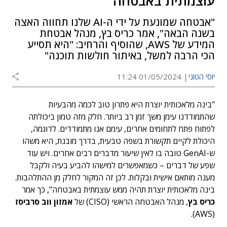
עוצמתית באבטחה"
"אבטחה שמונעת על ידי ה-AI שלנו תחווה האצה
בשנה הבאה", אמר כריס בץ, מנהל אבטחת
המידע של AWS, שהוסיף והרחיב: "היא תסייע
הכי הרבה למשל, באיתור חולשות תוכנה"
יוסי הטוני
01/05/2024 11:24
"בינה מלאכותית יוצרת היא פתרון טוב לכמה מהבעיות
שהתמודדנו עימן משך זמן רב ביותר. חלק מזה טמון ביכולתה
לפתוח פתח לתחומים אחרים, עימם אנו מתמודדים. לדוגמה,
היכולת לקיים תקשורת בשפה טבעית, בדרך מובנת, היא משהו
ש-GenAI טובה בו לאין שיעור מדברים רבים אחרים. ויש עוד
שפע של דברים – כשמאפשרים למישהו להביע בעיה ולקבל
מענה מותאם אישית ובקלות. לכן זה המקור לחלק מן ההתלהבות.
בינה מלאכותית יוצרת תהיה ממש עוצמתית באבטחה", כך אמר
כריס בץ
, מנהל האבטחה הראשי (CISO) של
אמזון ווב סרביסז
(AWS).