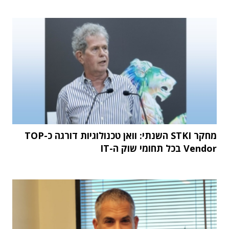
מחקר STKI השנתי: וואן טכנולוגיות דורגה כ-TOP
Vendor בכל תחומי שוק ה-IT