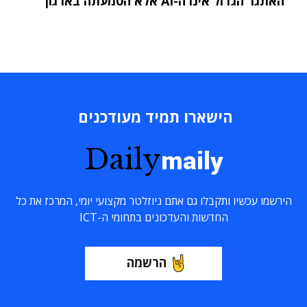
"האתגר הגדול אינו ה-AI אלא הטמעתה בארגון"
הישארו תמיד מעודכנים
Daily
maily
הירשמו עכשיו ותקבלו גם אתם ניוזלטר מקצועי יומי, המרכז את כל
החדשות והעדכונים בתחומי ה-ICT
הרשמה