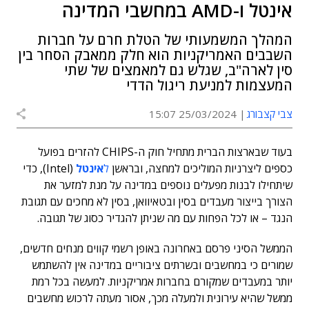
אינטל ו-AMD במחשבי המדינה
המהלך המשמעותי של הטלת חרם על חברות
השבבים האמריקניות הוא חלק ממאבק הסחר בין
סין לארה"ב, שגלש גם למאמצים של שתי
המעצמות למניעת ריגול הדדי
צבי קצבורג
25/03/2024 15:07
בעוד שבארצות הברית מתחיל חוק ה-CHIPS להזרים בפועל
כספים ליצרניות המוליכים למחצה, ובראשן
ל
אינטל
(Intel), כדי
שיתחילו לבנות מפעלים נוספים במדינה על מנת למזער את
הצורך בייצור מעבדים בסין וב
טאיוואן
, בסין לא מחכים עם תגובת
הנגד – או לכל הפחות עם מה שניתן להגדיר כסוג של תגובה.
הממשל הסיני פרסם באחרונה באופן רשמי קווים מנחים חדשים,
שמורים כי במחשבים ובשרתים ציבוריים במדינה אין להשתמש
יותר במעבדים שמקורם בחברות אמריקניות. למעשה בכל רמת
ממשל שהיא עירונית ולמעלה מכך, אסור מעתה לרכוש מחשבים