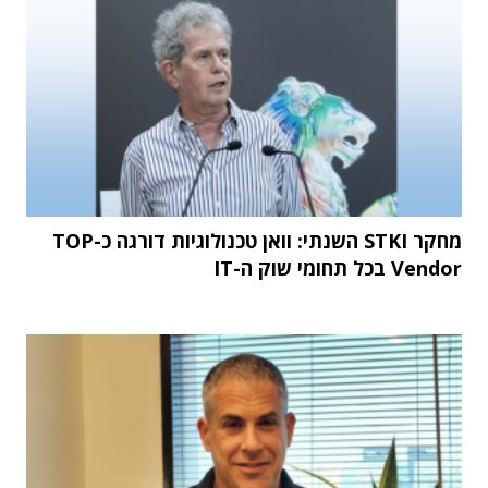
מחקר STKI השנתי: וואן טכנולוגיות דורגה כ-TOP
Vendor בכל תחומי שוק ה-IT