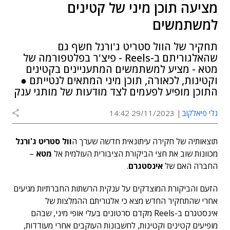
מציעה תוכן מיני של קטינים
למשתמשים
תחקיר של הוול סטריט ג'ורנל חשף גם
שהאלגוריתם ב-Reels - פיצ'ר בפלטפורמה של
מטא - מציע למשתמשים המתעניינים בקטינים
וקטינות, לכאורה, תוכן מיני המתאים לנטייתם ●
התוכן מופיע לפעמים לצד מודעות של מותגי ענק
גלי פיאלקוב
29/11/2023 14:42
תוצאותיה של חקירה עיתונאית חדשה שערך ה
וול סטריט ג'ורנל
מכוונות שוב את חצי הביקורת הציבורית העולמית אל
מטא
–
החברה האם של
אינסטגרם
.
הזעם והביקורת המוצדקים על ענקית הרשתות החברתיות מגיעים
אחרי שהתחקיר החדש מצא כי אלגוריתם ההמלצות של
אינסטגרם ב-Reels מקדם סרטונים בעלי אופי מיני, שבהם
מופיעים קטינים וקטינות, לחשבונות העוקבים אחרי מעודדות,