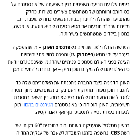
בימים אלו עם תביעה משפטית בגין השפעתה של אינסטגרם על
בטיחותם ורווחתם של משתמשים צעירים בשירות. כחלק
מהתביעה שהחלה להיבחן בבית המשפט בחודש שעבר, רוב
מדינות ארה"ב תובעות את מטא בטענה שהיא פוגעת, או פגעה,
במכוון בילדים שמשתמשים בשירותיה.
הפרשה החלה לפני שנתיים כש
פרנסיס האוגן
– מי שהועסקה
בעבר על ידי מטא (
פייסבוק
אז) והפכה לחושפת שחיתויות –
הציגה בפני העולם מסמכים פנימיים שהדגימו שאינסטגרם יודעת
כי האלגוריתם שלה מקדם תוכן מזיק – אך בוחרת להתעלם מכך.
האוגן הדגימה כיצד החברה מתכנתת את האלגוריתם שלה כדי
להגביר תוכן מעורר מחלוקת וזעם בקרב משתמשים, מתוך מטרה
להגדיל את המעורבות שלהם בפלטפורמה. בין השאר במסגרת
חשיפותיה, האוגן הוכיחה כי באינסטגרם
מטרגטים במכוון
תוכן
לנערות בעלות נטייה לתסביכי גוף ואף לאנורקסיה.
בראיון מטלטל שהעניקה באותם ימים לתוכנית "60 דקות" של
רשת
CBS
, נחשפה בזמנו העובדת לשעבר של ענקית המדיה