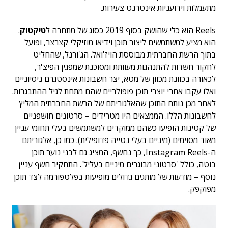
מתעמלות וידועניות אינטרנט צעירות.
Reels הוא כלי שהושק בסוף 2019 כסוג של מתחרה ל
טיקטוק
.
הוא מציע למשתמשים ליצור תוכן וידיאו מוזיקלי קצרצר, ופועל
בתוך הרשת החברתית מבוססת הויז'ואל. הג'ורנל, שהחליט
לחקור חשדות להתנהגות מעוותת ומסוכנת שמפגין הפיצ'ר,
לכאורה בכוונת מכוון של מטא, יצר חשבונות אינסטגרם ניסיוניים
ואלו עקבו אחרי יוצרי תוכן פופולריים שהם מתחת לגיל ההתבגרות.
לאחר מכן נותח התוכן שה​​אלגוריתם של הרשת החברתית המליץ
לחשבונות הללו. הממצאים היו מטרידים – סרטונים חושפניים
של קטינות הופיעו כשהם ממוקדים למשתמשים בעלי תחומי עניין
מאוד מסוימים (מיניים בעלי נטייה פדופילית). כמו כן, אלגוריתם
ה-Instagram Reels, כך נחשף, המציג גם לבני נוער תוכן
בוטה, כולל 'סרטוני מבוגרים מיניים בעליל'. התחקיר חשף עניין
נוסף – מודעות של מותגים גדולים מופיעות בפלטפורמה לצד תוכן
מפוקפק.