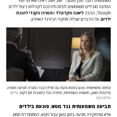
משתמשים לעבר תוכן פוגעני. "שוב ושוב ראינו שאלגוריתמי
המלצה מובילים משתמשים לגלות ולהיכנס לקהילות ניצול ילדים
מקוונות", הגיבה
ליאנה מקדונלד
מ
המרכז הקנדי להגנת
ילדים
, על הדברים שגילה תחקיר הג'ורנל האחרון.
עדותה וחשיפותיה פגעו במטא וכעת גם הולידו כנגד החברה תביעה חמורה.
פרנסיס האוגן, חושפת השחיתיות, סיפרה הכל בתוכנית 60 דקות.
צילום:
צילום מסך
תביעה משמעותית נגד מטא: פוגעת בילדים
אלא שהחקירה מגיעה בזמן טעון עבור מטא, המתמודדת ממש