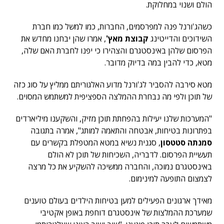
הולם ושנוי במחלוקת.
כשהג'ורנל פנה למפרסמים, החברות, כמו למשל כמו חברת
השידוכים והדייטינג
קבוצת מאץ'
, אמרו שהן יבחנו מחדש את
הפרסום שלהן באינסטגרם והצהירו כי יפנו לחברת האם שלה,
מטא, כדי להבין במה בדיוק מדובר.
מטא סירבה להסביר לג'ורנל מדוע האלגוריתם ממליץ על סוג כזה
של תוכן ולפי מה נבחרת ההמלצה הספציפית למשתמש המסוים.
"המערכות שלנו יעילות בהפחתת תוכן מזיק, והשקענו מיליארדים
בפתרונות בטיחות, אבטחה והתאמה למותג", אמרה בתגובה
סמנתה סטטסון
, סגנית נשיא במטא המטפלת בקשרים עם
תעשיית הפרסום. לדבריה, השכיחות של תוכן לא הולם
באינסטגרם נמוכה, והחברה ממשיכה להשקיע את כל מרצה
לצמצום התופעה למינימום.
מאידך ארגונים הפעילים למען בטיחות הילדים בעולם טוענים
שמערכת ההמלצות של אינסטגרם דוחפת באופן אקטיבי