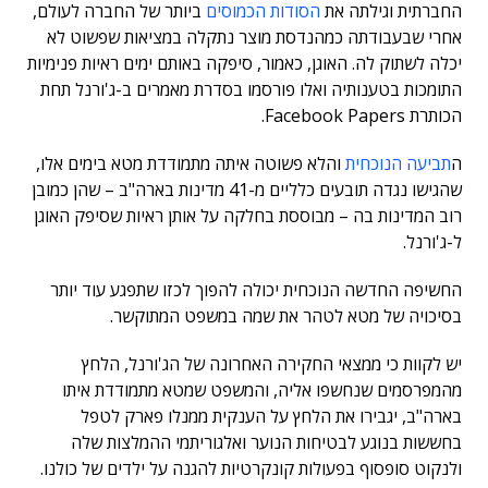
החברתית וגילתה את
הסודות הכמוסים
ביותר של החברה לעולם,
אחרי שבעבודתה כמהנדסת מוצר נתקלה במציאות שפשוט לא
יכלה לשתוק לה. האוגן, כאמור, סיפקה באותם ימים ראיות פנימיות
התומכות בטענותיה ואלו פורסמו בסדרת מאמרים ב-ג'ורנל תחת
הכותרת Facebook Papers.
ה
תביעה הנוכחית
והלא פשוטה איתה מתמודדת מטא בימים אלו,
שהגישו נגדה תובעים כלליים מ-41 מדינות בארה"ב – שהן כמובן
רוב המדינות בה – מבוססת בחלקה על אותן ראיות שסיפק האוגן
ל-ג'ורנל.
החשיפה החדשה הנוכחית יכולה להפוך לכזו שתפגע עוד יותר
בסיכויה של מטא לטהר את שמה במשפט המתוקשר.
יש לקוות כי ממצאי החקירה האחרונה של הג'ורנל, הלחץ
מהמפרסמים שנחשפו אליה, והמשפט שמטא מתמודדת איתו
בארה"ב, יגבירו את הלחץ על הענקית ממנלו פארק לטפל
בחששות בנוגע לבטיחות הנוער ואלגוריתמי ההמלצות שלה
ולנקוט סופסוף בפעולות קונקרטיות להגנה על ילדים של כולנו.