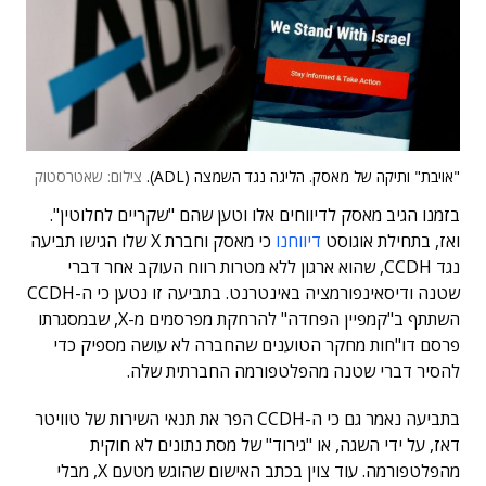
"אויבת" ותיקה של מאסק. הליגה נגד השמצה (ADL).
צילום: שאטרסטוק
בזמנו הגיב מאסק לדיווחים אלו וטען שהם "שקריים לחלוטין".
ואז, בתחילת אוגוסט
דיווחנו
כי מאסק וחברת X שלו הגישו תביעה
נגד CCDH, שהוא ארגון ללא מטרות רווח העוקב אחר דברי
שטנה ודיסאינפורמציה באינטרנט. בתביעה זו נטען כי ה-CCDH
השתתף ב"קמפיין הפחדה" להרחקת מפרסמים מ-X, שבמסגרתו
פרסם דו"חות מחקר הטוענים שהחברה לא עושה מספיק כדי
להסיר דברי שטנה מהפלטפורמה החברתית שלה.
בתביעה נאמר גם כי ה-CCDH הפר את תנאי השירות של טוויטר
דאז, על ידי השגה, או "גירוד" של מסת נתונים לא חוקית
מהפלטפורמה. עוד צוין בכתב האישום שהוגש מטעם X, מבלי