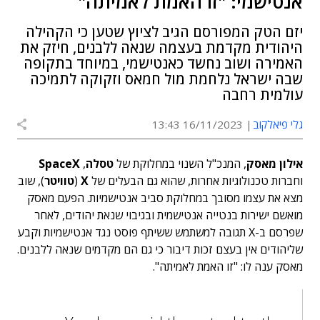
אנטישמי: "זו האמת לאמיתה"
יזם הטק המפורסם הגיב לציוץ שטען כי הקהילה
היהודית מקדמת בעצמה שנאה ללבנים, חיזק את
האמירה ושוב נחשד כאנטישמי, במיוחד בתקופה
שבה ישראל נלחמת מול חמאס וזקוקה לתמיכה
עולמית רחבה
גלי פיאלקוב
16/11/2023 13:43
אילון מאסק
, המנכ"ל השנוי במחלוקת של
טסלה
,
SpaceX
וחברות טכנולוגיות אחרות, שהוא גם הבעלים של
X
(
טוויטר
), שוב
מצא את עצמו מסובך במחלוקת סביב אנטישמיות. הפעם מאסק
מואשם ישירות בנטייה אנטישמית ובגיבוי שנאת יהודים, לאחר
שפרסם ב-X תגובה למשתמש ששיתף פוסט נגד אנטישמיות וקבע
שליהודים אין בעצם זכות דיבור כי גם הם מקדמים שנאה ללבנים.
מאסק ענה לו: "זו האמת לאמיתה".