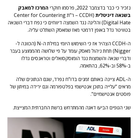
נזכיר כי כבר בדצמבר 2022, פרסמו חוקרי
המרכז למאבק
בשנאה דיגיטלית
(CCDH – ר"ת Center for Countering
Digital Hate) והליגה נגד השמצה דיווחים כי נפח דברי השנאה
בטוויטר גדל באופן דרמטי מאז שמאסק השתלט עליה.
ה-CCDH הצהיר אז כי השימוש היומי במילת ה-N (הכוונה ל-
Nigger) תחת ניהול מאסק עומד על פי שלושה מהממוצע בעבר
ודברי שנאה והשמצות נגד הומוסקסואלים וטראנסים גדלו
ב-58% וב-62%, בהתאמה.
ה-ADL ציינה באותם זמנים בדו"ח נפרד, שגם הנתונים שלה
מראים "עלייה בתוכן אנטישמי בפלטפורמה וגם ירידה במיתון של
פוסטים אנטישמיים".
שני הגופים הביעו דאגה מהמתרחש ברשת החברתית המצייצת.