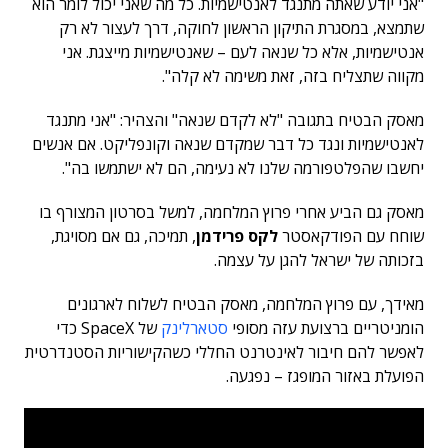
"אני יודע שאתה מתנגד לאנטישמיות. כל מה שאני יכול לומר הוא
שתמצא, במסגרת התיקון הראשון לחוקה, דרך לעצור לא רק
אנטישמיות, אלא כל שנאה לעם – שאנטישמיות מייצגת. אני
מקווה שתצליח בזה, זאת משימה לא קלה".
מאסק הבטיח בתגובה "לא לקדם שנאה" והצהיר: "אני מתנגד
לאנטישמיות ונגד כל דבר שמקדם שנאה וקונפליקט. אם אנשים
יחשבו שהפלטפורמה שלנו לא נעימה, הם לא ישתמשו בה".
מאסק גם הביע אחרי פרוץ המלחמה, למשל בסרטון המצורף בו
שוחח עם הפודקאסטר
לקס פרידמן
, תמיכה, גם אם מסויגת,
בזכותה של ישראל להגן על עצמה.
מאידך, עם פרוץ המלחמה, מאסק הבטיח לשלוח לארגונים
הומניטריים ברצועת עזה מסופי
סטארלינק
של SpaceX כדי
לאפשר להם חיבור לאינטרנט החללי כשהקישוריות הסטנדרטית
הפועלת באזור המופגז – נפגעה.