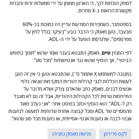
לספק הוכחות לכך, כי הארגון ממומן על ידי ממשלות זרות וחברות
תקשורת הרואות ב-X תחרות.
בספטמבר, כשמכירות המודעות עדיין היו נמוכות בכ-60%
מבעבר, טען מאסק כי הדבר נובע "בעיקר בגלל לחץ על
מפרסמים", שלגרסתו הופעל על ידי ה-ADL.
לפי המגזין
טיים
, מאסק התבטא בעבר ואמר שהוא "תומך בחופש
הביטוי", אך הוסיף שהוא נגד אנטישמיות "מכל סוג".
בתגובה למשתמש X אתמול (ד'), שהתבטא וטען כי אין זה הוגן
לעשות הכללות לגבי קהילות יהודיות המקדמות שנאה כלפי
אנשים לבנים, מאסק כתב שהאדם צודק ושלא מדובר על
התייחסות גורפת לכל הקהילות היהודיות, אבל זה גם לא מוגבל
רק ל-ADL". הוא הוסיף וכתב בפוסט אחר: "אני נעלב מאוד
מהמסרים של ADL ומכל קבוצה אחרת שדוחפת למעשה לגזענות
אנטי-לבנה או גזענות אנטי-אסייתית, או גזענות מכל סוג שהוא".
לקס פרידמן
פגישת מאסק נתניהו