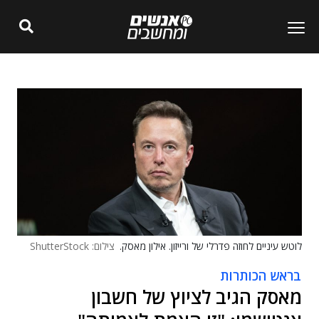
לוטש עיניים לחוזה פדרלי של ורייזון. אילון מאסק.
צילום: ShutterStock
בראש הכותרות
מאסק הגיב לציוץ של חשבון