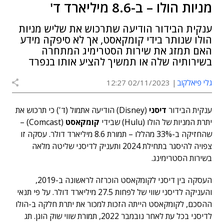
מניות הולו – ב-8.6 מיליארד ד'
ענקית הבידור הודיעה שתרכוש את שליש מניות
הולו שנותר בידי קומקאסט, אך לא סיפקה מידע
האם תמזג את שירות הסטרימיג המתחרה
בשירותיה שלה או תמשיך להציע אותו בנפרד
גלי פיאלקוב
02/11/2023 12:27
ענקית הבידור
דיסני
(Disney)
הודיעה אתמול (ד') כי תרכוש את
יתרת המניות של הולו (
Hulu)
שבידי
קומקאסט
(Comcast) –
שהחזיקה ב-33% מהללו – תמורת 8.6 מיליארד דולר. עסקה זו
צפויה להיסגר בתחילת 2024 ותעניק לדיסני שליטה מלאה
בשירות הסטרימינג.
העסקה בין דיסני לקומקאסט הוכרזה לראשונה ב-2019,
והעניקה לדיסני שווי של לפחות 27.5 מיליארד דולר. על פי תנאי
ההסכם, לקומקאסט הייתה הזכות למכור את יתרת חלקה ב-הולו
לדיסני בכל עת לאחר נובמבר 2022, תמורת שווי שוק הוגן. תג