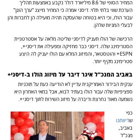
המחיר הסופי של 8.6 מיליארד דולר נקבע באמצעות תהליך
הערכת שווי בלתי תלוי. דיסני אמרה כי המחיר מייצג "ערך הוגן"
עבור הולו, וכי היא בטוחה שהעסקה תהיה מועילה הן לחברות והן
לבעלי המניות שלהן.
הרכישה של הולו תעניק לדיסני שליטה מלאה על אסטרטגיית
הסטרימינג שלה. דיסני כבר מחזיקה ומפעילה את דיסני+,
ESPN+ והוטסטאר, והמיזוג המלא עם הולו יעניק לה היצע
סטרימינג מקיף יותר.
באביב המנכ"ל איגר דיבר על מיזוג הולו ב-דיסני+
ענקית הבידור האמריקנית עדיין לא הודיעה כעת על תוכניות
ספציפיות שלה עבור הולו בעתיד לבוא, אבל במאי האחרון היא
נשמעה מאוד נחרצת ודיברה על מיזוג השירות לתוך דיסני+.
כפי
ש
דיווחנו
באביב,
מנכ"ל