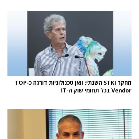
מחקר STKI השנתי: וואן טכנולוגיות דורגה כ-TOP
Vendor בכל תחומי שוק ה-IT