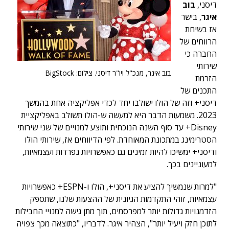
דיסני,
בוב
איגר
, בישר
אז בשיחת
הרווחים של
החברה כי
שירותי
בוב איגר, מנכ"ל ויו"ר דיסני. צילום: BigStock
הזרמת
התכנים של
דיסני+ וזה של הולו ישולבו יחד לכדי אפליקציה אחת בהמשך
2023. משמעות הדבר היא למעשה ש-הולו תשולב באפליקציית
Disney+ עד סוף השנה הנוכחית ותוצע למנויים של שני שירותי
הסטרימינג במתכונת המאוחדת. לפי הדיווחים אז, שירותי הולו
ודיסני+ ימשיכו להיות זמינים גם כאפשרויות נפרדות ועצמאיות,
למעוניינים בכך.
"למרות שנמשיך להציע את דיסני+, הולו ו-ESPN+ כאפשרויות
עצמאיות, זוהי התקדמות הגיונית של ההצעות שלנו, שתספק
הזדמנויות גדולות יותר למפרסמים, תוך מתן גישה למנויי החבילות
לתוכן חזק ויעיל יותר", הצהיר איגר. לדבריו, "כתוצאה מכך צפויה