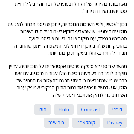
מעורבות רבה יותר של הקהל ובסופו של דבר זה יוביל לחוויית
סטרימינג מאוחדת יותר".
נכון לעכשיו, ולפי הערכות הנוכחיות, ייתכן שדיסני תבחר למזג את
הולו עם דיסני+, או שתעדיף דווקא לשמור על הולו כשירות
סטרימינג נפרד, עם מיקוד שונה. משום שדיסני ידועה
בהתמקדות שלה בתוכן ידידותי לכל המשפחה, ייתכן שהחברה
תבחר להותיר ב-הולו בעיקר תוכן בוגר יותר.
מאשר שדיסני לא סיפקה פרטים אקטואליים על תוכניותיה, עדיין
מוקדם לומר מה משמעות רכישת הולו עבור הצרכנים. עם זאת
כבר יש מי שמתנבאים כי דיסני תרצה להעלות את המחיר של
הולו, או שלמשל תפחית את כמות התוכן המקורי שמופק עבור
השירות, כדי לחזק את תכני דיסני+ שלה.
דיסני
Comcast
Hulu
הולו
Disney
קומקאסט
בוב איגר