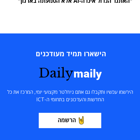
"האתגר הגדול אינו ה-AI אלא הטמעתה בארגון"
הישארו תמיד מעודכנים
Daily
maily
הירשמו עכשיו ותקבלו גם אתם ניוזלטר מקצועי יומי, המרכז את כל
החדשות והעדכונים בתחומי ה-ICT
הרשמה