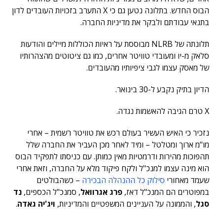
הבוס החדש. בתלונה נטען גם כי X התערב בזכויות העובדים לדון
בתנאי עבודתם ולבקר את מדיניות החברה.
תלונתה של NLRB מבוססת על ראיות הכוללות מיילים והודעות
סלאק מ-יו ומעובדי טוויטר אחרים, כמו גם ציטוטים מהצהרותיו
של מאסק עצמו לגבי ציפיותיו מהעובדים.
הדיון בתיק נקבע ל-30 בינואר.
X טרם הגיבה להאשמות נגדה.
נזכיר כי האיש העשיר בעולם רכש את טוויטר רשמית – אחרי
מו"מ ארוך ומטלטל – ומיד לאחר מכן העביר את החברה שלל
תהפוכות מהירות ודרמטיות מאין כמותן. עם כניסתו לתפקיד הבוס
הוא מינה עצמו למנכ"ל ולקח פיקוד מלא על החברה, וזאת אחרי
שעמד מאחורי
סילוק כל ההנהלה הבכירה
– כשהבולטים
במפוטרים הם המנכ"ל דאז,
פרג אגרוואל
, סמנכ"ל הכספים,
נד
סגל
, והממונה על העניינים המשפטיים והמדיניות,
ויג'יה גאדה
.