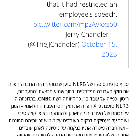
that it had restricted an
employee's speech.
pic.twitter.com/mpzAVxxso0
— Jerry Chandler
(@TheJJChandler)
October 15,
2023
סניף סן פרנסיסקו של NLRB טוען שבמהלך הזה החברה הפרה
את חוקי העבודה הפדרליים, בתוך שהיא מבצעת "התערבות,
ריסון וכפייה על עובדים", כך דיווחה רשת
CNBC
.
בתלונתה ה-
NLRB טוענת כי X הפרה את חוק יחסי העבודה הלאומי – המגן
על זכותם של העובדים להתארגן ולהתמקח באופן קולקטיבי
ואוסר על מעסיקים לנקום בעובדים על מימוש זכויותיהם המוגנות
–
ושהחברה פיטרה את יו כנקמה על ניסיונה לארגן עובדים
אחרים, שלא היו מרוצים ממדיניות החזרה למשרדים שהתווה