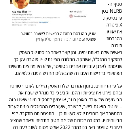
סניף ה-
NLRB בסן
פרנסיסקו,
X פיטרה
את
יאו יו
,
יאו יו, מהנדסת התוכנה הראשית לשעבר בטוויטר
מהנדסת
שפוטרה.
צילום: לכידת מסך מלינקדאין
תוכנה
ראשית שלה באותם ימים, זמן קצר לאחר כניסתו של מאסק
לתפקיד המנכ"ל, אשתקד. התלונה מציינת ש-יו פוטרה עק כך
שניסתה לארגן עובדים אחרים בטוויטר, שלא היו מרוצים מהשינוי
הפתאומי בדרישות העבודה שהבעלים החדש הפנה כלפיהם.
על פי הדיווחים, בזמן המדובר שלח מאסק מיילים לעובדי טוויטר
ובהם פירט את ציפיותיו מהם, וקבע כי כל מנהל שישבח את
הביצועים של עובד באופן כוזב, או יטען לתפקיד חיוני שאינו כזה
– יפוטר. הוא גם בישר, לכאורה, שעובדים המסוגלים פיזית לעבוד
מהמשרד אך בוחרים שלא לעשות כן – התפטרותם תתקבל. לפי
הדיווחים יו, בתגובה לגזרות של יזם הטק התזזיתי ולאחר שהציב
לעובדי טוויטר דאז בנובמבר 2022 אולטימטום לשוב לעבודה