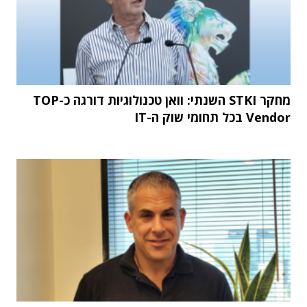
מחקר STKI השנתי: וואן טכנולוגיות דורגה כ-TOP
Vendor בכל תחומי שוק ה-IT