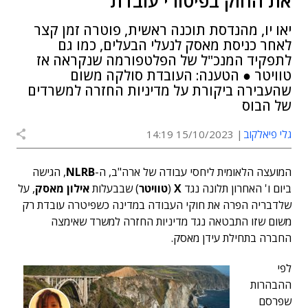
את החוק בפיטורי עובדת
יאו יו, מהנדסת תוכנה ראשית, פוטרה זמן קצר
לאחר כניסת מאסק לנעלי הבעלים, כמו גם
לתפקיד המנכ"ל של הפלטפורמה שנקראה אז
טוויטר ● הטענה: העובדת סולקה משום
שהעבירה ביקורת על מדיניות החזרה למשרדים
של הבוס
גלי פיאלקוב
15/10/2023 14:19
המועצה הלאומית ליחסי עבודה של ארה"ב, ה-
NLRB
, הגישה
ביום ו' האחרון תלונה נגד
X
(
טוויטר
) שבבעלות
אילון מאסק
, על
שלדבריה הפרה את חוקי העבודה במדינה כשפיטרה עובדת רק
משום שזו התבטאה נגד מדיניות החזרה למשרד שאימצה
החברה בתחילת עידן מאסק.
לפי
ההבהרות
שפרסם