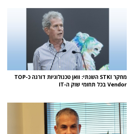
מחקר STKI השנתי: וואן טכנולוגיות דורגה כ-TOP
Vendor בכל תחומי שוק ה-IT