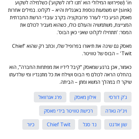
in' (שפירושו המילולי הוא 'תנו לזה לשקוע') כשלמילה לשקוע
(sink) יש משמעות נוספת באנגלית והיא – לקלוט. במילים אחרות
מאסק הגיע כדי לעורר פרובוקציה בקרב עובדי הרשת החברתית
המצייצת, משתמשיה והעולם כולו, כשהוא מעביר לכולם את
המסר: 'תתחילו לקלוט שאני כאן הבוס'.
מאסק גם שינה את תיאורו בפרופיל שלו, וכתב רק שהוא 'Chief
Twit' – הבוס של טוויטר.
כאמור, אכן ברגע שמאסק "קיבל לידיו את מפתחות החברה", הוא
בהחלט הראה לכולם מי הבוס ושילח את כל מתנגדיו ומי שלדעתו
שיקר לו במהלך המשא ומתן – הביתה.
ג'ק דורסי
אילון מאסק
פרג אגרוואל
ויג'יה גאדה
רכישת טוויטר בידי מאסק
שון אדגט
נד סגל
Chief Twit
כיור