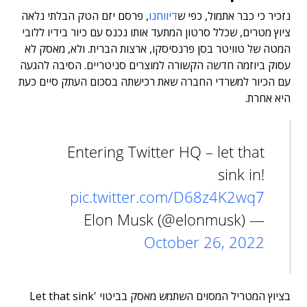
נזכיר כי כבר אתמול, כפי ש
דיווחנו
, פרסם יזם הטק הבלתי נלאה
ציוץ מטרים, שכלל סרטון המתעד אותו נכנס עם כיור בידיו ללובי
המטה של טוויטר בסן פרנסיסקו, ארצות הברית.
ולא, מאסק לא
עסוק ביוזמה חדשה הקשורה למוצרים סניטריים. הסיבה להגעה
עם הכיור למשרדי החברה שאת רכישתה בסכום העתק סיים כעת
היא אחרת.
Entering Twitter HQ – let that
sink in!
pic.twitter.com/D68z4K2wq7
— Elon Musk (@elonmusk)
October 26, 2022
בציוץ המטריל המסוים השתמש מאסק בביטוי 'Let that sink