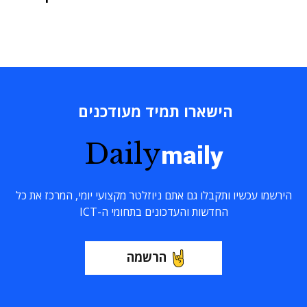
הישארו תמיד מעודכנים
Daily
maily
הירשמו עכשיו ותקבלו גם אתם ניוזלטר מקצועי יומי, המרכז את כל
החדשות והעדכונים בתחומי ה-ICT
הרשמה