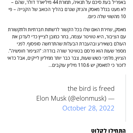
באפריל בעת סיכם על תנאיה, תמורת 44 מיליארד דולר, שהם –
לא מעט בגלל מאסק והנזק שגרם בהליך הכואב של הקנייה – פי
10 מהשווי שלה כיום.
מאסק, שזירת האם שלו בכל הקשור לרשתות חברתיות ולתקשורת
עם הציבור, היא טוויטר עצמה, בחר כמובן לצייץ כדי לעדכן את
העולם בשאירע ובהעברת הבעלות שהתרחשה סופסוף. לפני
מספר שעות הוא פרסם בטוויטר שורה בודדה: "הציפור חופשיה".
הציוץ, מלפני כשש שעות, צבר כבר יותר ממיליון לייקים, אבל כדאי
לזכור כי למאסק יש 110.6 מיליון עוקבים…
the bird is freed
— Elon Musk (@elonmusk)
October 28, 2022
התחילו לקלוט