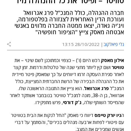
טוויטר – ופיטר את כל ההנהלה מיד
חברה ההנהלה, כולל המנכ"ל פרג אגרוואל
ועורכת הדין האחראית לצנזורה בפלטפורמה,
ויג'יה גאדה, יצאו ממטה החברה מלווים באנשי
אבטחה מאסק צייץ "הציפור חופשיה"
גלי פיאלקוב
28/10/2022 13:15
אילון מאסק
רכש היום (ו') – כצפוי וכמתוכנן לשם שינוי – את
טוויטר
ושם קץ ליותר מחצי שנה של טלטלות ודרמות. זמן קצר
לאחר סגירת העסקה זרמו דיווחים על כך שמאסק פיטר מיידית
את כל ההנהלה הבכירה של הרשת החברתית המצייצת, כולל
המנכ"ל
פרג אגרוואל
. הוא צייץ את התגובה הראשונה שלו.
אגרוואל, בן ה-38, מונה למנכ"ל טוויטר בנובמבר אשתקד לאחר
שהמייסד השותף שלה,
ג'ק דורסי
, פרש מתפקידו.
ה
ניו יורק טיימס
דיווח כי מאסק "החל לנקות את הבית בטוויטר
עם פיטורי לפחות ארבעה מנהלים בכירים", והסתמך על דברי
אנשים שמכירים את המצב.