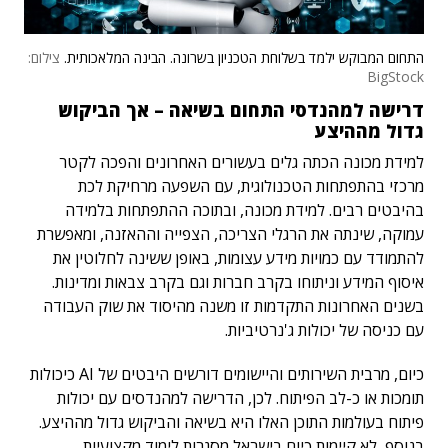
התחום המבוקש ילמד בשלוחת הטכניון בשרונה. הבינה המלאכותית.
צילום:
BigStock
דרישה למהנדסי התחום בשיאה – אך הביקוש
גדול מההיצע
למידת מכונה הכתה גלים בעשורים האחרונים והפכה לקטר
מרכזי בהתפתחות הטכנולוגית, עם השפעה מרחיקת לכת
בהיבטים רבים. למידת מכונה, ובתוכה ההתפתחות בלמידה
עמוקה, שינתה את הרגלי הצריכה, הצפייה וההאזנה, ומאפשרת
להתמודד עם כמויות מידע עצומות, באופן ששינה לחלוטין את
איסוף המידע וניתוחו בקרב חברות וגם בקרב צבאות ומדינות.
בשנים האחרונות התקדמות זו משנה מהיסוד את שוק העבודה
עם כניסה של יכולות ג'נרטיביות.
כיום, מרבית השירותים והיישומים דורשים היבטים של AI כיכולות
תומכות או כ-לב הפיתוח. לכן, הדרישה למהנדסים עם יכולות
פיתוח בעולמות התוכן האלו היא בשיאה והביקוש גדול מההיצע.
בנוסף, לא קיימות כיום בישראל מסגרות לימוד מקצועיות