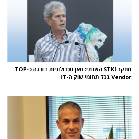
מחקר STKI השנתי: וואן טכנולוגיות דורגה כ-TOP
Vendor בכל תחומי שוק ה-IT