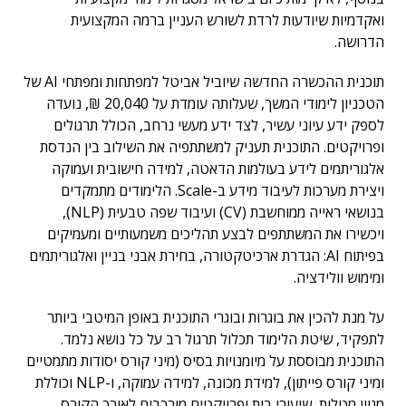
ואקדמיות שיודעות לרדת לשורש העניין ברמה המקצועית
הדרושה.
תוכנית ההכשרה החדשה שיוביל אביטל למפתחות ומפתחי AI של
הטכניון לימודי המשך, שעלותה עומדת על 20,040 ₪, נועדה
לספק ידע עיוני עשיר, לצד ידע מעשי נרחב, הכולל תרגולים
ופרויקטים. התוכנית תעניק למשתתפיה את השילוב בין הנדסת
אלגוריתמים לידע בעולמות הדאטה, למידה חישובית ועמוקה
ויצירת מערכות לעיבוד מידע ב-Scale. הלימודים מתמקדים
בנושאי ראייה ממוחשבת (CV) ועיבוד שפה טבעית (NLP),
ויכשירו את המשתתפים לבצע תהליכים משמעותיים ומעמיקים
בפיתוח AI: הגדרת ארכיטקטורה, בחירת אבני בניין ואלגוריתמים
ומימוש וולידציה.
על מנת להכין את בוגרות ובוגרי התוכנית באופן המיטבי ביותר
לתפקיד, שיטת הלימוד תכלול תרגול רב על כל נושא נלמד.
התוכנית מבוססת על מיומנויות בסיס (מיני קורס יסודות מתמטיים
ומיני קורס פייתון), למידת מכונה, למידה עמוקה, ו-NLP וכוללת
מגוון מטלות, שיעורי בית ופרויקטים מורכבים לאורך הקורס,