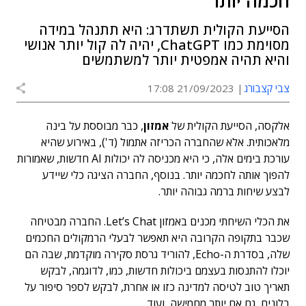
חכמה יותר
הסייעת הקולית תשתדרג: היא תתנהל במידה
מסוימת כמו ChatGPT, יהיה לה קול יותר אנושי
והיא תהיה אמפטית יותר למשתמשים
צבי קצבורג
21/09/2023 17:08
אלקסה, הסייעת הקולית של
אמזון
, כבר מבוססת על בינה
מלאכותית. אלא שהחברה הכריזה אתמול (ד'), באירוע שהיא
עורכת בימים אלה, כי היא מכניסה לה יכולות AI חדשות, שאמורות
להפוך אותה לחכמה יותר. בנוסף, החברה הציגה כלי שיידע
לבצע שיחות ברמה גבוהה יותר.
את הכלי השיחתי מכנים באמזון Let’s Chat. החברה מבטיחה
שכבר בתקופה הקרובה היא תאפשר לבעלי הרמקולים החכמים
שלה, בסדרת ה-Echo, להוריד גרסת סקירה מוקדמת, שבה הם
יוכלו להתנסות בעצמם ביכולות חדשות, כמו, לדוגמה, לבקש
תאריך טוב לטיסה למדינה כזו או אחרת, לבקש לספר סיפור על
בלונים, גם אם יותר מחמישה, ועוד.