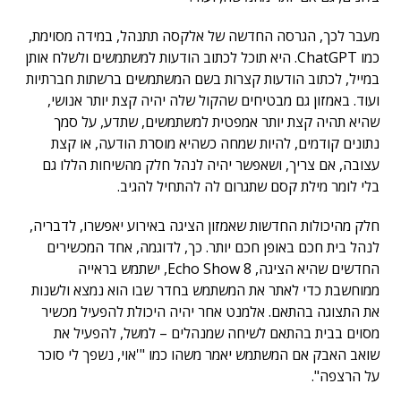
מעבר לכך, הגרסה החדשה של אלקסה תתנהל, במידה מסוימת,
כמו ChatGPT. היא תוכל לכתוב הודעות למשתמשים ולשלח אותן
במייל, לכתוב הודעות קצרות בשם המשתמשים ברשתות חברתיות
ועוד. באמזון גם מבטיחים שהקול שלה יהיה קצת יותר אנושי,
שהיא תהיה קצת יותר אמפטית למשתמשים, שתדע, על סמך
נתונים קודמים, להיות שמחה כשהיא מוסרת הודעה, או קצת
עצובה, אם צריך, ושאפשר יהיה לנהל חלק מהשיחות הללו גם
בלי לומר מילת קסם שתגרום לה להתחיל להגיב.
חלק מהיכולות החדשות שאמזון הציגה באירוע יאפשרו, לדבריה,
לנהל בית חכם באופן חכם יותר. כך, לדוגמה, אחד המכשירים
החדשים שהיא הציגה, Echo Show 8, ישתמש בראייה
ממוחשבת כדי לאתר את המשתמש בחדר שבו הוא נמצא ולשנות
את התצוגה בהתאם. אלמנט אחר יהיה היכולת להפעיל מכשיר
מסוים בבית בהתאם לשיחה שמנהלים – למשל, להפעיל את
שואב האבק אם המשתמש יאמר משהו כמו "'אוי, נשפך לי סוכר
על הרצפה".