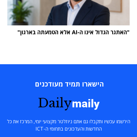
"האתגר הגדול אינו ה-AI אלא הטמעתה בארגון"
הישארו תמיד מעודכנים
Daily
maily
הירשמו עכשיו ותקבלו גם אתם ניוזלטר מקצועי יומי, המרכז את כל
החדשות והעדכונים בתחומי ה-ICT