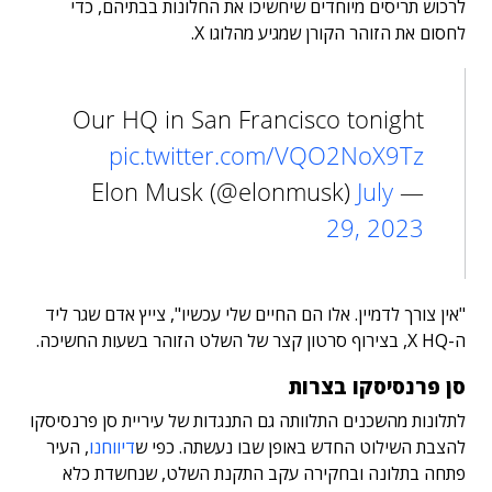
לרכוש תריסים מיוחדים שיחשיכו את החלונות בבתיהם, כדי
לחסום את הזוהר הקורן שמגיע מהלוגו X.
Our HQ in San Francisco tonight
pic.twitter.com/VQO2NoX9Tz
July
— Elon Musk (@elonmusk)
29, 2023
"אין צורך לדמיין. אלו הם החיים שלי עכשיו", צייץ אדם שגר ליד
ה-X HQ, בצירוף סרטון קצר של השלט הזוהר בשעות החשיכה.
סן פרנסיסקו בצרות
לתלונות מהשכנים התלוותה גם התנגדות של עיריית סן פרנסיסקו
להצבת השילוט החדש באופן שבו נעשתה. כפי ש
דיווחנו
, העיר
פתחה בתלונה ובחקירה עקב התקנת השלט, שנחשדת כלא