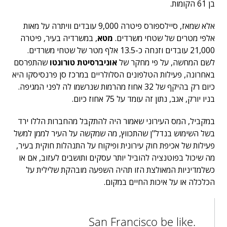
בן 61 הקומות.
אלא שמאז, סיילספורס פיטרה 9,000 עובדים וויתרה על מאות
אלפי מטרים של שטחי משרדים.
מטא
, במשרדיה בעיר, פיטרה
21,000 עובדים וזנחה כ-13.5 אלף מטר של שטחי משרדים.
לשם המחשה, על פי מחקר של
אוניברסיטת טורונטו
שהתפרסם
באחרונה, פעילות הטלפונים הסלולריים במרכז סן פרנסיסקו היא
כיום רק בהיקף של 32 אחוז מהרמות שנרשמו לה לפני המגיפה.
בניו יורק, אגב, נתון זה עומד על 75 אחוז כיום.
במקביל, המס העירוני שאמור היה להתקבל מהחברות הללו ירד
בשל השימוש בנדל"ן שהתכווץ, מה שמקשה על העיר לממן למשל
פעילות של אכיפת חוק עירונית ופיקוח על התנהלות חוקית בעיר,
מה שיכול בפוטנציה להוביל יותר עסקים ותושבים לעזוב, אם או
כשלמדיניות המאולצת הזו תהיה השפעה מובהקת שלילית על
הכלכלה או על איכות החיים במקום.
San Francisco be like.