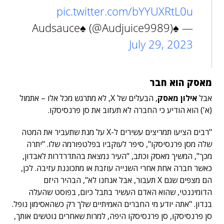
pic.twitter.com/bYYUXRtL0u
— ♠️Audsauce♠️ (@Audjuice9989)
July 29, 2023
מאסק הוא חבר
אבל
אילון מאסק
, הבעלים של X, לא מתרגש מכל אלו – אתמול
(א') הוא הודיע כי החברה לא תעזוב את סן פרנסיסקו.
"רבים הציעו תמריצים עשירים ל-X על מנת שתעביר את המטה
שלה מסן פרנסיסקו", סיפר לעוקביו בפלטפורמה שלו. "יתרה
מכך", המשיך מאסק וכתב, "העיר נמצאת בהתדרדרות לאבדון,
כאשר חברה אחת אחרי השנייה עוזבת או מתכוננת עזיבה. לכן,
הם מצפים שגם X תעבור, אבל אנחנו לא", הבהיר היזם
הדומיננטי, שהוא האדם העשיר בתבל כיום, בפוסט שהעלה
בנדון. "
אתה יודע מי החברים האמיתיים שלך רק כשהאסימון נופל.
סן פרנסיסקו, סן פרנסיסקו היפה, למרות שאחרים נוטשים אותך,