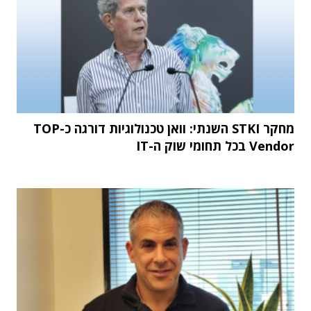
מחקר STKI השנתי: וואן טכנולוגיות דורגה כ-TOP
Vendor בכל תחומי שוק ה-IT