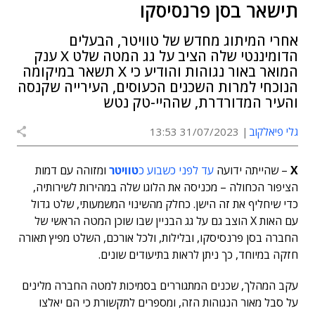
תישאר בסן פרנסיסקו
אחרי המיתוג מחדש של טוויטר, הבעלים
הדומיננטי שלה הציב על גג המטה שלט X ענק
המואר באור נגוהות והודיע כי X תשאר במיקומה
הנוכחי למרות השכנים הכעוסים, העירייה שקנסה
והעיר המדורדרת, שההיי-טק נטש
גלי פיאלקוב
31/07/2023 13:53
X
– שהייתה ידועה
עד לפני כשבוע כ
טוויטר
ומזוהה עם דמות
הציפור הכחולה – מכניסה את הלוגו שלה במהירות לשירותיה,
כדי שיחליף את זה הישן. כחלק מהשינוי המשמעותי, שלט גדול
עם האות X הוצב גם על גג הבניין שבו שוכן המטה הראשי של
החברה בסן פרנסיסקו, ובלילות, ולכל אורכם, השלט מפיץ תאורה
חזקה במיוחד, כך ניתן לראות בתיעודים שונים.
עקב המהלך, שכנים המתגוררים בסמיכות למטה החברה מלינים
על סבל מאור הנגוהות הזה, ומספרים לתקשורת כי הם יאלצו