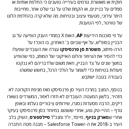
חוקית או מאושרת. גורמים בעירייה טוענים כי החלפת אותיות או
סמלים על בניינים, או הקמת שלט על גבי שלט אחר, מחייבות
היתר עירוני, מטעמי עיצוב ובטיחות. מה שלא קרה בהחלפת הלוגו
של טוויטר, לפי הטענות.
על פי סוכנות הידיעות
AP
, האות X בממדי הענק הופיעה על גג
הבניין בסופ"ש, על אף שביום ב' האחרון, בו הוכרז על
הרה-מיתוג,
משטרת סן פרנסיסקו
עצרה את העובדים שפעלו
כדי להסיר את הציפור והלוגו האייקוני של המותג, כפי שהופיע
במשך שנים על צד הבניין, וזאת משום שלדבריהם לא ננקטו
פעולות בטיחות כדי לשמור על הולכי הרגל, בחשש שמשהו
בעבודה בגובה ישתבש.
בנוסף, המצב במרכז העיר סן פרנסיסקו מאז מגיפת הקורונה לא
מזהיר, בלשון המעטה: העובדים לא חזרו לאזור, המשרדים נשארו
ריקים, הרבה מסעדות נסגרו, שירותים ציבוריים נעלמו ובאופן
גורף – ההיי-טק גווע, אחרי ששגשג במיוחד בסן פרנסיסקו בעיקר
אחרי ש
מארק בניוף
, מייסד, יו"ר ומנכ"ל
סיילספורס
, השיק בלב
העיר ב-2018 את ה-Salesforce Tower – מבנה מטה החברה