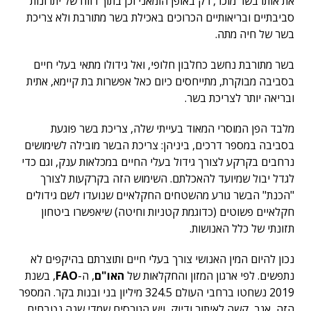
את אותו בשר מוכר, רק באופן הומאני וכן בתוך רווח של יתרונות
סביבתיים ובריאותיים הכרוכים באכילת בשר מתורבת ולא צריכת
בשר של חיה מתה.
בשר מתורבת נחשב כחלבון חלופי, ואל גידולו מתאי בעלי חיים
בסביבה מבוקרת, מתייחסים כיום כאל אפשרות בת קיימא, אתית
ובריאה יותר לצריכת בשר.
מלבד הפן המוסרי המאוד בעייתי שלה, צריכת בשר פוגעת
בסביבה במספר דרכים, ביניהן: צריכת הבשר מובילה לשימושים
נרחבים בקרקע לצורך גידול בעלי החיים במכלאות ענק, וגם כדי
לגדל יבול שמיועד להאכלתם. השימוש הזה בקרקעות לצורך
"הכנת" הבשר גורע מהשטחים החקלאיים שנועדו לשם גידולים
חקלאיים פשוטים (כדוגמת קטניות וחיטה) שיאפשרו ביטחון
תזונתי של כלל האנושות.
נכון להיום המין האנושי צורך בעלי חיים ותוצרתם בהיקפים לא
נתפשים. לפי ארגון המזון והחקלאות של
האו"ם
, ה-
FAO
, בשנת
2019 נשחטו ברחבי העולם 324.5 מיליון בני ובנות בקר. המספר
הזה, אגב, קשה לאיתור ודיוק, ויש הגורסים שמדי שנה נטבחים