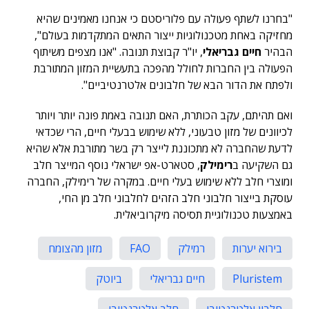
"בחרנו לשתף פעולה עם פלוריסטם כי אנחנו מאמינים שהיא
מחזיקה באחת מטכנולוגיות ייצור התאים המתקדמות בעולם",
הבהיר
חיים גבריאלי
, יו"ר קבוצת תנובה. "אנו מצפים משיתוף
הפעולה בין החברות לחולל מהפכה בתעשיית המזון המתורבת
ולפתח את הדור הבא של חלבונים אלטרנטיביים".
ואם תהיתם, עקב הכותרת, האם תנובה באמת פונה יותר ויותר
לכיוונים של מזון טבעוני, ללא שימוש בבעלי חיים, הרי שכדאי
לדעת שהחברה לא מתכוננת לייצר רק בשר מתורבת אלא שהיא
גם השקיעה ב
רימילק
, סטארט-אפ ישראלי נוסף המייצר חלב
ומוצרי חלב ללא שימוש בעלי חיים. במקרה של רימילק, החברה
עוסקת בייצור חלבוני חלב הזהים לחלבוני חלב מן החי,
באמצעות טכנולוגיית תסיסה מיקרוביאלית.
בירוא יערות
רמילק
FAO
מזון מהצומח
Pluristem
חיים גבריאלי
ביוטק
חלבון אלטרנטיבי
חלב אלטרנטיבי