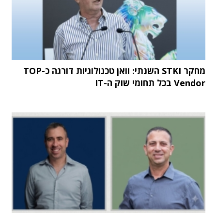
מחקר STKI השנתי: וואן טכנולוגיות דורגה כ-TOP
Vendor בכל תחומי שוק ה-IT