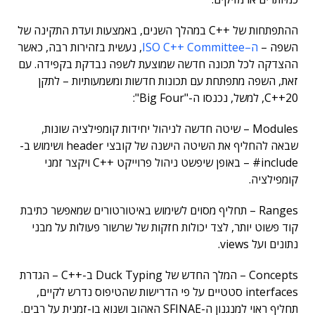
ההתפתחות של ++C במהלך השנים, באמצעות ועדת התקינה של
השפה –
ה
–
Committee
++
C
ISO
, נעשית בזהירות רבה, כאשר
ההצדקה לכל תכונה חדשה שמוצעת לשפה נבדקת בקפידה. עם
זאת, השפה מתפתחת עם תכונות חדשות ומשמעותיות – לתקן
C++20, למשל, נכנסו ה-"Big Four":
Modules – שיטה חדשה לניהול יחידות קומפילציה שונות,
שבאה להחליף את השיטה הישנה של קובצי header ושימוש ב-
include# – באופן שיפשט ניהול פרוייקט ++C ויקצר זמני
קומפילציה.
Ranges – תחליף מסוים לשימוש באיטורטורים שמאפשר כתיבת
קוד פשוט יותר, לצד יכולות חזקות של שרשור פעולות על מבני
נתונים ועל views.
Concepts – המלך החדש של Duck Typing ב-++C – הגדרת
interfaces סטטיים על פי הדרישות שהטיפוס נדרש לקיים,
תחליף ראוי למנגנון ה-SFINAE האהוב ושנוא בו-זמנית על רבים.