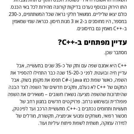
התו הירוק ובנוסף נערכו בדיקות קורונה מהירות לכל באי הכנס.
כולם יצאו שליליים. ממשאל חלקי נראה שכל המשתתפים, כ-230
במספר, היו מחוסנים ב-2 או 3 מנות חיסון. כנראה שמי שמאמין
ב-++C מאמין גם בחיסונים.
עדיין מפתחים ב-++
C
?
מסתבר שכן.
++C היא אמנם שפה עם ותק של כ-35 שנים בתעשייה, אבל
עדיין חיה ובועטת. לפני כ-15-20 שנה כבר התחילו להספיד את
השפה, כאשר שפות כמו Java ו-#C תפסו את מקומן בשוק. אבל
המקום של ++C לא נעלם, ותקנים חדשים של השפה לצד הבנה
שהיתרונות שהשפה מציעה נשארו חשובים – משאירים את השפה
פופולרית ובשימוש נרחב. פרויקטים חדשים במגוון רחב של
תעשיות ותחומים נכתבים ב-++C: מתעשיית הרכב ועד לפינטק,
מכשור רפואי, משחקים ומנועי אנימציה, תקשורת, מודלים של
למידה עמוקה, תשתית לשפות פיתוח עיליות ועוד.