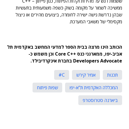
ששמות דגש על מהירות וקלות הפיתוח, כגון פייתון – ++C
ממשיכה לשמור על מקומה בשוק כשפה משמעותית בתעשיות
שבהן נדרשת גישה ישירה לחומרה, ביצועים מהירים או ניצול
מקסימלי של משאבי המערכת.
הכותב הינו מרצה בבית הספר למדעי המחשב באקדמית תל
אביב-יפו, ממארגני כנס ++
Core C
וכן משמש כ-
Developers Advocate
בחברת אינקרדיבילד
.
תכנות
אמיר קירש
C#
המכללה האקדמית ת"א-יפו
שפות פיתוח
ביארנה סטרוסטרפ