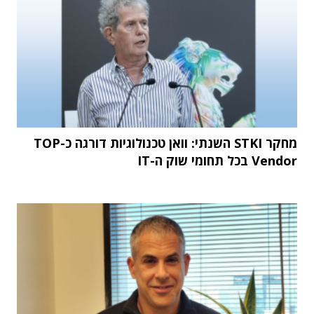
מחקר STKI השנתי: וואן טכנולוגיות דורגה כ-TOP
Vendor בכל תחומי שוק ה-IT