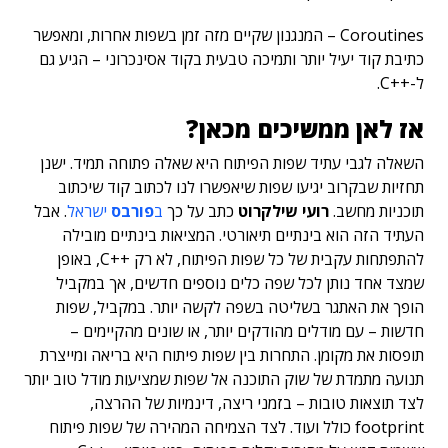
Coroutines – המנגנון שקיים מזה זמן בשפות אחרות, ומאפשר
כתיבת קוד יעיל יותר ותמיכה טבעית בקוד אסינכרוני – הגיע גם
ל-++C.
אז לאן ממשיכים מכאן?
השאלה לגבי עתיד שפות הפיתוח היא שאלה פתוחה תמיד. ישנן
תחזיות שבקרוב יגיעו שפות שיאפשרו לנו לכתוב קוד שיכתוב
תוכניות מחשב.
רועי שילקרוט
כתב על כך
ב
פורבס
ישראל
. אבל
העתיד הזה הוא בינתיים תיאורטי. המציאות בינתיים מובילה
להתפתחות עקבית של כל שפות הפיתוח, לא רק ++C, באופן
שמצד אחד נותן לכל שפה כלים נוספים חדשים, אך במקביל
הופך את האתגר בשליטה בשפה לקשה יותר. במקביל, שפות
חדשות – עם מודלים מהודקים יותר, או שונים מהקיימים –
תופסות את מקומן. התחרות בין שפות פיתוח היא בריאה ומייצרת
תנועה מתמדת של שוק התוכנה אל שפות שמציעות מודל טוב יותר
לצד תוצאות טובות – בזמני ריצה, דינמיות של ההרצה,
footprint כולל ועוד. לצד הצמיחה המהירה של שפות פיתוח