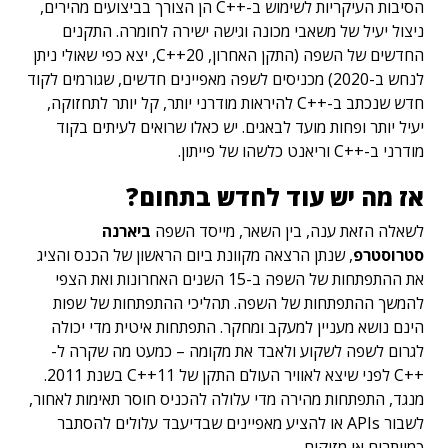
הסיבות העיקריות לשימוש ב-++C הן הצורך בביצועים מהירים,
ניצול יעיל של משאבי מכונה וגישה ישירה לחומרה. התקנים
החדשים של השפה (התקן האחרון, C++20, יצא כפי שאולי ניתן
לנחש ב-2020) מכניסים לשפה מאפיינים חדשים, שגורמים לקוד
חדש שנכתב ב-++C להיראות מודרני יותר, קל יותר לתחזוקה,
יעיל יותר ופחות מועד לבאגים. יש כאלו שרואים לעיתים בקוד
מודרני ב-++C וריאנט כלשהו של פייתון.
אז מה יש עוד לחדש בתחום?
לשאלה הזאת ענה, בין השאר, מייסד השפה
ביארנה
סטרוסטרפ
, שנתן הרצאה מקוונת ביום הראשון של הכנס והציג
את ההתפתחות של השפה ב-15 השנים האחרונות ואת הצפי
להמשך ההתפתחות של השפה. תהליכי ההתפתחות של שפות
הינם נושא מעניין למעקב ומחקר. התפתחות איטית מדי יכולה
לגרום לשפה לשקוע ולאבד את מקומה – כמעט מה שקרה ל-
++C לפני שיצא לאוויר העולם התקן של C++11 בשנת 2011.
מנגד, התפתחות מהירה מדי עלולה להכניס חוסר תאימות לאחור,
לשבור APIs או להציע מאפיינים שבדיעבד עלולים להסתבר
כמיותרים או מזיקים.