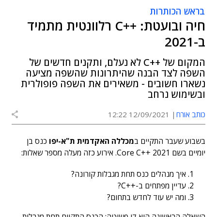
בראש הכותרות
חיה ובועטת: ++C רלוונטית מתמיד
ב-2021
המקום של ++C לא נעלם, ותקנים חדשים של
השפה לצד הבנה שהיתרונות שהשפה מציעה
נשארו חשובים - משאירים את השפה פופולרית
ובשימוש נרחב
כותב אורח
12/09/2021 12:22
בשבוע שעבר התקיים ב
מכללה האקדמית ת"א-יפו
כנס בן
יומיים בשם Core C++ 2021. אירוע כזה מעלה מספר שאלות:
איך מנהלים כנס תחת מגבלות קורונה?
עדיין מפתחים ב-++C?
ומה יש עוד לחדש בתחום?
השאלה הראשונה היא די פשוטה: הכנס התקיים תחת מגבלות