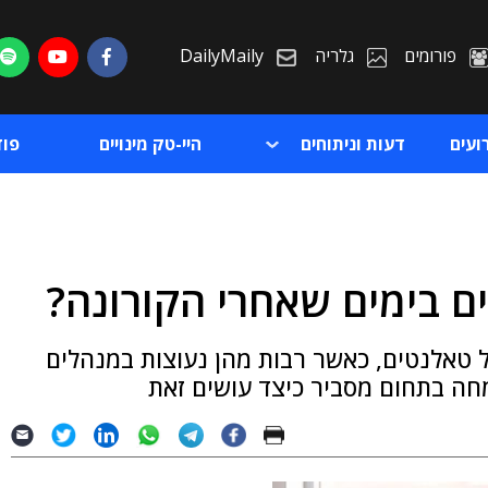
פורומים
גלריה
DailyMaily
ועים
דעות וניתוחים
היי-טק מינויים
פו
ם בימים שאחרי הקורונה?
ת
של טאלנטים, כאשר רבות מהן נעוצות במנהלים
ת
מחה בתחום מסביר כיצד עושים זאת