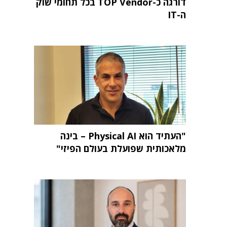
דורגה כ-TOP Vendor בכל תחומי שוק
ה-IT
"העתיד הוא Physical AI – בינה
מלאכותית שפועלת בעולם הפיזי"