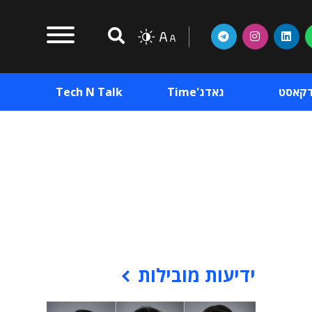
דקאסט
גאדג'Time
Tech N Talk
וכן פרסומי
תוכן פרסומי
וכן פרסומי
ידיעות מובילות