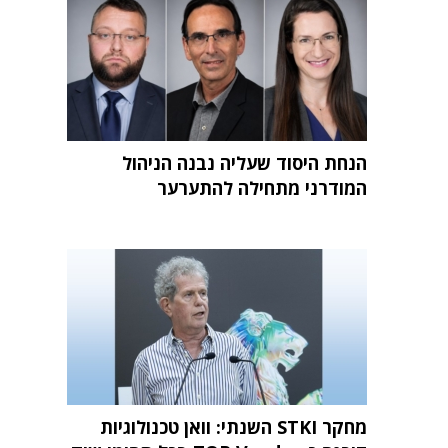
הנחת היסוד שעליה נבנה הניהול
המודרני מתחילה להתערער
מחקר STKI השנתי: וואן טכנולוגיות