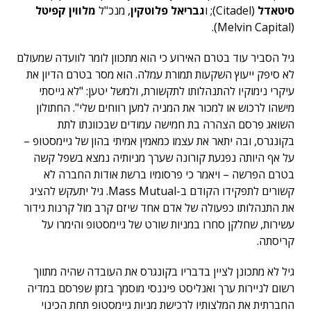
סיטאדל
(Citadel); ו
גבריאל פלוטקין
, מנכ"ל
מלווין קפיטל
(Melvin Capital).
גיל הסביר עוד בטרם האירוע כי הוא מתכוון לומר לוועדה שמעולם
לא סיפק ייעוץ השקעות תמורת עמלה. הוא מסר בטרם הדיון את
עיקרי נימוקיו להתנהלותו לתקשורת, ולמשל יטען: "לא גייסתי
מישהו לרכוש או למכור את המניה למען רווחים שלי". החתולון
השואג פרסם הצהרה בת חמישה עמודים שבכוונתו לתת
בקונגרס, ובה יתאר את עצמו כמאמין אמיתי בהון של גיימסטופ –
על אף היותה נפגעת קורונה שערך מניותיה נמצא בשפל קשה
בטרם הפרשה – ויאמר כי פרסומיו ברשת אודות החברה לא
קשורים לתפקידו הקודם ב-Mass Mutual. גיל יתעקש להציג
את התנהלותו כפעולה של אדם אחד שיזם קרב מול קרנות גידור
עשירות, שחלקן סחרו במניות שורט של גיימסטופ והימרו על
קריסתה.
גיל לא מתכונן לציין בדבריו בקונגרס את העובדה שהיה מתווך
רשום לניירות ערך ואנליסט פיננסי מוסמך בזמן שפרסם במדיה
החברתית את המלצותיו לרכישת מניות גיימסטופ תחת הכינוי