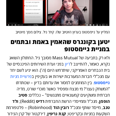
המליץ על גיימסטופ בערוץ היוטיוב שלו. קית' גיל. צילום מסך מיוטיוב
יטען בקונגרס שהאמין באמת ובתמים
במניית גיימסטופ
ולא רק בתביעה של Mass Mutual מסובך גיל. החתולון השואג
נקרא, כאמור, להתייצב ל
דיון
בפני ועדת השירותים הפיננסיים של
בית הנבחרים האמריקני, שיתרחש היום (ה'). הוא יגיע לשם יחד
עם מנכ"לי חברות המעורבות ישירות או בעקיפין ב
פרשיית מניות
גיימסטופ
.
בין המוזמנים למסור את עדותם בדיון – שכותרתו
"המשחק נעצר? מי מנצח ומפסיד כאשר מוכרי שורט, מדיה
חברתית ומשקיעים קמעונאיים מתנגשים" – נכללים:
סטיב
הופמן
, מנכ"ל וממייסדי הרשת החברתית
רדיט
(Reddit);
ולד
טנב
, מייסד שותף ומנכ"ל
רובין הוד
(Robinhood) – פלטפורמת
השקעות במניות ובקריפטו;
קנת גריפין
, דירקטור של קרן הגידור