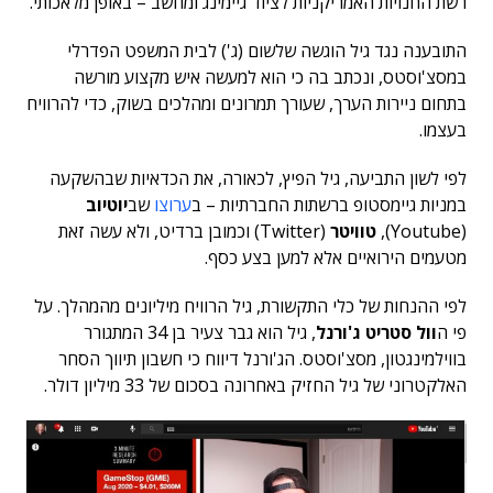
רשת החנויות האמריקניות לציוד גיימינג ומחשב – באופן מלאכותי.
התובענה נגד גיל הוגשה שלשום (ג') לבית המשפט הפדרלי
במסצ'וסטס, ונכתב בה כי הוא למעשה איש מקצוע מורשה
בתחום ניירות הערך, שעורך תמרונים ומהלכים בשוק, כדי להרוויח
בעצמו.
לפי לשון התביעה, גיל הפיץ, לכאורה, את הכדאיות שבהשקעה
במניות גיימסטופ ברשתות החברתיות – ב
ערוצו
שב
יוטיוב
(Youtube),
טוויטר
(Twitter) וכמובן ברדיט, ולא עשה זאת
מטעמים הירואיים אלא למען בצע כסף.
לפי ההנחות של כלי התקשורת, גיל הרוויח מיליונים מהמהלך. על
פי ה
וול סטריט ג'ורנל
, גיל הוא גבר צעיר בן 34 המתגורר
בווילמינגטון, מסצ'וסטס. הג'ורנל דיווח כי חשבון תיווך הסחר
האלקטרוני של גיל החזיק באחרונה בסכום של 33 מיליון דולר.