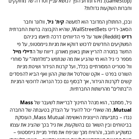
(GameStop). מיהו ומדוע הפך לנושא עניין וטרדה של מחוקקים
וחברות השקעות גדולות?
ובכן, החתולון המדובר הוא למעשה
קית' גיל
, וולוגר וחבר
הסאב-רדיט WallStreetBets, שהיא הקבוצה ברשת החברתית
רדיט
(Reddit) אשר על פי הדיווחים דרכה תיאמו ביניהם
המשקיעים החדשים לרכוש דווקא את מניות גיימסטופ, על פי
החשד במטרה להריץ אותן באופן מאורגן. דיווח של ה
דיילי מייל
מספר כי גיל הוא מי שהניע את מה שנתפש כ"מלחמה" על סוחרי
וול סטריט המסורתיים בכלל, ועל קרנות הגידור ושיטת מניות
השורט בפרט – אקט שטלטל את שוק ההון ואף הביא להפסדים
קשים לקרנות הגידור, אך לבסוף גם ככל הנראה לרוכשי המניות
ה"בתולים" מהרשתות החברתיות.
גיל, מסתבר, הוא מנהל החינוך לבריאות לשעבר של
Mass
Mutual
, מה שאולי יכול להעיד על הצדק בטענתה של החברה
נגדו – בתביעתה הייצוגית האשימה Mass Mutual, העוסקת
בביטוחים ובין השאר גם בהשקעות, את גיל בכך שהציג את עצמו
כמשקיע חובב, והרוויח מכך שניפח את מחיר מניית גיימסטופ –