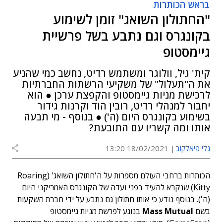
בראש הכותרות
"החתולון השואג" זומן לשימוע
בקונגרס וגם נתבע בשל פרשיית
גיימסטופ
קית' גיל, וולוגר ומשתמש רדיט, נחשב כמי שהניע
את ה"תעלול" של משקיעי הרשתות החברתיות
לרכישת מניות גיימסטופ והקפצת ערכן ● הוא
יחבור למנהלי רדיט, רובין הוד וקרנות גידור
בשימוע בקונגרס היום (ה') ● בנוסף - מי תבעה
אותו ומה קשריו עם התובעת?
גלי פיאלקוב
18/02/2021 13:20
הכותרות ברחבי העולם מספרות על ה'חתולון השואג' (Roaring
Kitty) שנקרא להעיד בפני ועדה של הקונגרס האמריקני היום
(ה'). בנוסף נודע כי אותו חתולון גם נתבע על ידי חברת השקעות
בשם
Mass Mutual
בנוגע לפרשת מניות גיימסטופ