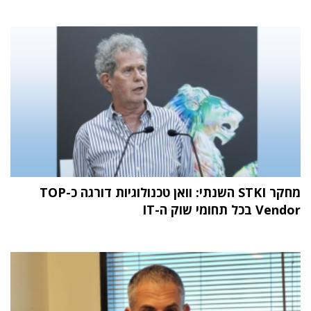
מחקר STKI השנתי: וואן טכנולוגיות דורגה כ-TOP
Vendor בכל תחומי שוק ה-IT