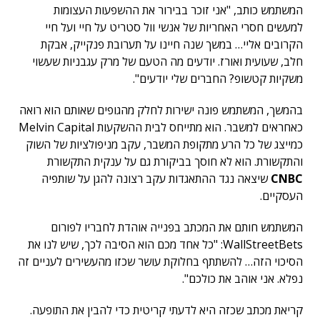
המשתמש כותב, "אני זוכר בבירור את ההשפעות העצומות
למעשים חסרי האחריות של אנשי וול סטריט על חיי ועל חיי
הקרובים אליי… במשך שנה חיינו על תערובת פנקייק, אבקת
חלב, שעועית ואורז. יודעים מה הטעם של מרק עגבניות שעשוי
משקיות קטשופ? החברים שלי יודעים".
בהמשך, המשתמש פונה ישירות לחלק מהגופים שאותם הוא רואה
כאחראים למשבר. הוא מתייחס לבית ההשקעות Melvin Capital
כמייצג של כל הרע מתקופת המשבר, עקב מניפולציות של השוק
והתקשורת. הוא לא חוסך בביקורת גם על ענקית התקשורת
CNBC
שיצאה נגד ההתאגדות עקב רצונה להגן על שותפיה
העסקיים.
המשתמש חותם את המכתב בפנייה אוהדת לחבריו לפורום
WallStreetBets: "כל אחד מכם הוא הסיבה לכך, שיש לנו את
הסיכוי הזה… להשתתף בחלוקת עושר שכזו מהעשירים לעניים זה
נפלא. אני אוהב את כולכם".
קריאת מכתב שכזה היא לדעתי קריטית כדי להבין את התופעה.