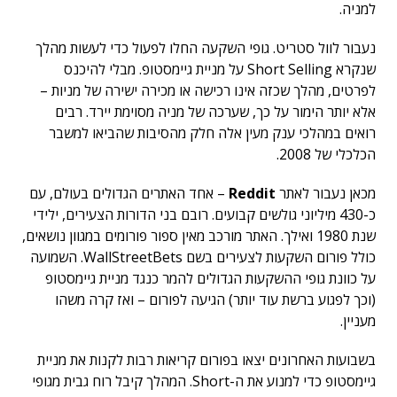
למניה.
נעבור לוול סטריט. גופי השקעה החלו לפעול כדי לעשות מהלך
שנקרא Short Selling על מניית גיימסטופ. מבלי להיכנס
לפרטים, מהלך שכזה אינו רכישה או מכירה ישירה של מניות –
אלא יותר הימור על כך, שערכה של מניה מסוימת יירד. רבים
רואים במהלכי ענק מעין אלה חלק מהסיבות שהביאו למשבר
הכלכלי של 2008.
מכאן נעבור לאתר
Reddit
– אחד האתרים הגדולים בעולם, עם
כ-430 מיליוני גולשים קבועים. רובם בני הדורות הצעירים, ילידי
שנת 1980 ואילך. האתר מורכב מאין ספור פורומים במגוון נושאים,
כולל פורום השקעות לצעירים בשם WallStreetBets. השמועה
על כוונת גופי ההשקעות הגדולים להמר כנגד מניית גיימסטופ
(וכך לפגוע ברשת עוד יותר) הגיעה לפורום – ואז קרה משהו
מעניין.
בשבועות האחרונים יצאו בפורום קריאות רבות לקנות את מניית
גיימסטופ כדי למנוע את ה-Short. המהלך קיבל רוח גבית מגופי