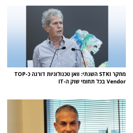
מחקר STKI השנתי: וואן טכנולוגיות דורגה כ-TOP
Vendor בכל תחומי שוק ה-IT