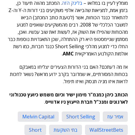
מומלץ לעיין בו במלואו –
בלינק הזה
. המכתב מהווה תיעוד כן,
בזמן אמת, למציאות שהביאה אלפי משקיעים בני דורות ה-Y וה-Z
להתאחד כנגד הכוחות, אשר (לטענת כותב המכתב) הביאו
למשבר הכלכלי של 2008. רבים מהמשקיעים שואפים למנוע
מהכוחות שהפילו את השוק אז, לעשות זאת שוב עכשיו. ואכן,
מסתמן שגיימסטופ היא רק ההתחלה, שכן התאגדויות נוספות כבר
החלו כדי למנוע מהלכי Short Selling כנגד חברות, כמו רשת
אולמות הקולנוע האמריקאית
AMC
.
אז מה דעתכם? האם בני הדורות הצעירים יצליחו במאבקם
בכוחות המסורתיים, או שמדובר בקרב ידוע מראש? נשאר לחכות
לראות איזו מניה תנסוק ואיזו תיפול.
הכותב כיהן כמנמ"ר מימון ישיר וכיום משמש כיועץ טכנולוגי
לארגונים ומנכ"ל חברת הייעוץ ניו אדווייס
.
אמיר עוז
Short Selling
Melvin Capital
WallStreetBets
בתי השקעות
Short