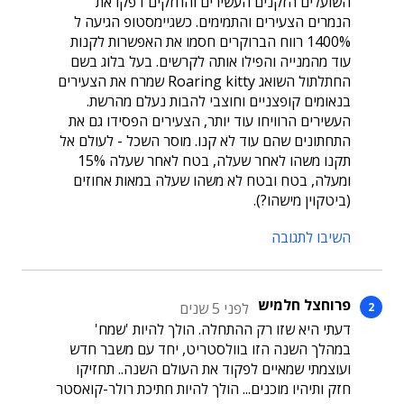
השועלים הזקנים העשירים והחזקים דפקו את
הנמרים הצעירים והתמימים. כשגיימסטופ הגיעה ל
1400% רווח הברוקרים חסמו את האפשרות לקנות
עוד מהמנייה והפילו אותה לקרשים. בעל בלוג בשם
החתלתול השואג Roaring kitty שמרח את הצעירים
בנאומים קופצניים וחוצבי להבות נעלם מהרשת.
העשירים הרוויחו עוד יותר, הצעירים הפסידו גם את
התחתונים שהם עוד לא קנו. מוסר השכל - לעולם אל
תקנו משהו לאחר שעלה, בטח לאחר שעלה 15%
ומעלה, בטח ובטח לא משהו שעלה במאות אחוזים
(ביטקוין מישהו?).
השיבו לתגובה
פרוחצל חלמיש
לפני 5 שנים
דעתי היא שזו רק ההתחלה. הולך להיות 'שמח'
במהלך השנה הזו בוולסטריט, יחד עם משבר חדש
ועוצמתי שמאיים לפקוד את העולם השנה.. תחזיקו
חזק ותיהיו מוכנים... הולך להיות חתיכת רולר-קואסטר