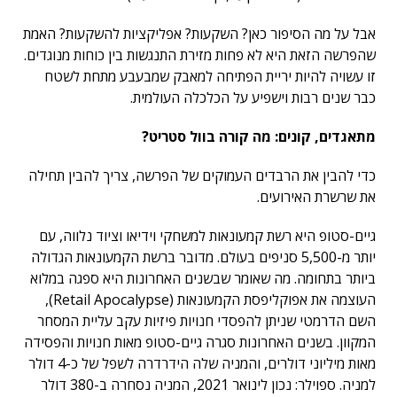
אבל על מה הסיפור כאן? השקעות? אפליקציות להשקעות? האמת
שהפרשה הזאת היא לא פחות מזירת התנגשות בין כוחות מנוגדים.
זו עשויה להיות יריית הפתיחה למאבק שמבעבע מתחת לשטח
כבר שנים רבות וישפיע על הכלכלה העולמית.
מתאגדים, קונים: מה קורה בוול סטריט?
כדי להבין את הרבדים העמוקים של הפרשה, צריך להבין תחילה
את שרשרת האירועים.
גיים-סטופ היא רשת קמעונאות למשחקי וידיאו וציוד נלווה, עם
יותר מ-5,500 סניפים בעולם. מדובר ברשת הקמעונאות הגדולה
ביותר בתחומה. מה שאומר שבשנים האחרונות היא ספגה במלוא
העוצמה את אפוקליפסת הקמעונאות (Retail Apocalypse),
השם הדרמטי שניתן להפסדי חנויות פיזיות עקב עליית המסחר
המקוון. בשנים האחרונות סגרה גיים-סטופ מאות חנויות והפסידה
מאות מיליוני דולרים, והמניה שלה הידרדרה לשפל של כ-4 דולר
למניה. ספוילר: נכון לינואר 2021, המניה נסחרה ב-380 דולר