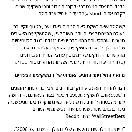
בלבד. ההפסד המצטבר של קרנות גידור וגופי השקעה שניסו
לקדם את ה-Short עומד על כ-6 מיליארד דולר.
קשה להישאר בשקט לאור סכומים כאלו. ואכן, כל גוף תקשורת
בעולם התייחס לפרשה. ולכן חשוב לציין, שהמשקיעים הצעירים
טוענים, שהתקשורת הממוסדת יוצאת כנגדם וכנגד הלגיטימיות
של המהלך. לטענת המשקיעים, ההתקפה עליהם נובעת
מהקשרים ההדוקים שקיימים בין ערוצי המדיה המסורתיים
(טלוויזיה, עיתונות, רדיו), לגופי השקעות החזקים בוול סטריט.
מחאת המילניום: המניע האמיתי של המשקיעים הצעירים
רצון להרוויח הוא מניע חזק עבור רבים. אבל כדי לסחוף המונים
ולשכנע אותם להשקיע מכספם ולפעול בצורה מאורגנת – דרושה
יותר מהבטחה לרווח. נדרש מניע רגשי משותף לרבים. מניע שכזה
ניכר במכתב פתוח, שפרסם אחד ממשתמשי הפורום
WallStreetBets באתר Reddit.
"הייתי בתחילת שנות העשרה שלי במהלך המשבר של 2008",