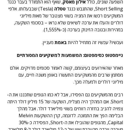
השפעה שונים, כולל
אילון מאסק
, שאף הוא התמודד בעבר כנגד
Short Selling, שהתגבש כנגד
טסלה
(Tesla) שבבעלותו. אלפי
המשקיעים רכשו את המניה בשווי מצטבר של מאות מיליוני
דולרים והעלו את ערכה לשיאים שלא נראו – בסכומי השקעה,
במהירות ובגובה הזינוק בערכה (כ-1,555%).
ועכשיו? עכשיו זה מתחיל להיות
באמת
מעניין.
גיימסטופ כסימפטום: המשמעות למשקיעים המסורתיים
מאחר שהאירועים בעיצומם, קשה לאמוד סכומים מדויקים. אולם
מסתמן שרבים מהמשקיעים התעשרו באופן משנה חיים, עם
מיליוני דולרים ולמעלה מכך.
רבים מהמשקיעים גם הפסידו, אבל לא כמו הגופים שתכננו את ה-
Short. אם המהלך היה מצליח, השקעה של 15 מיליון דולר היתה
צפויה להניב בחזרה רווחים בשווי מיליארד דולר. אבל מהלך
הבלימה הפך את התמונה. לדוגמה, קרן ההשקעות Melvin
Capital, מהגופים שהובילו את ה-Short, הפסידה כ-30%
מערכה וירדה מהערכת שווי של כ-12 מיליארד דולר ל-8 מיליארד