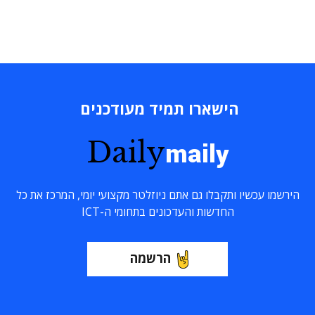
הישארו תמיד מעודכנים
Daily
maily
הירשמו עכשיו ותקבלו גם אתם ניוזלטר מקצועי יומי, המרכז את כל
החדשות והעדכונים בתחומי ה-ICT
הרשמה