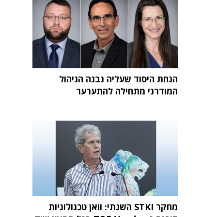
הנחת היסוד שעליה נבנה הניהול
המודרני מתחילה להתערער
מחקר STKI השנתי: וואן טכנולוגיות