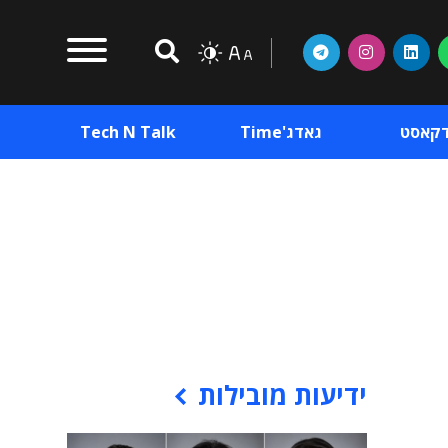
דקאסט
גאדג'Time
Tech N Talk
וכן פרסומי
תוכן פרסומי
וכן פרסומי
ידיעות מובילות