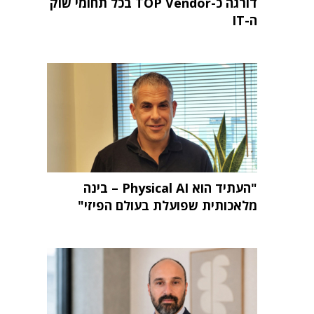
דורגה כ-TOP Vendor בכל תחומי שוק
ה-IT
"העתיד הוא Physical AI – בינה
מלאכותית שפועלת בעולם הפיזי"