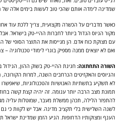
לגייס עובדים טובים. זאת, מאחר שיש גם היי-טקיסטים 
שמדינה לימדה אותם שהכי טוב לעשות בימים אלה של 
כאשר מדברים על הכשרה מקצועית, צריך ללכת עוד אחור
מקור הגיוס הגדול ביותר לחברות ההיי-טק בישראל. אבל
עם מצוקת כוח אדם. הן מגייסות את התוצר הסופי של ה
ואם לא יוצאים ממנה מספיק בוגרי לימודי טכנולוגיה – צה
השורה התחתונה:
חגיגת ההיי-טק בשוק ההון, הגידול 
והגיוסים והאקזיטים הנרחבים השנה, למרות הקורונה, 
תמונת מצב הרבה יותר עגומה. זה יהיה קצת קשה בחו
להתפזר הלילה, תכהן ממשלת מעבר, שמוטלות עליה מגבל
לשנה השלישית בלי תקציב מדינה. אבל יש לקוות כי גם 
הענף ומצוקותיו הדחופות. הגיע הזמן שמדינת ישראל תכי