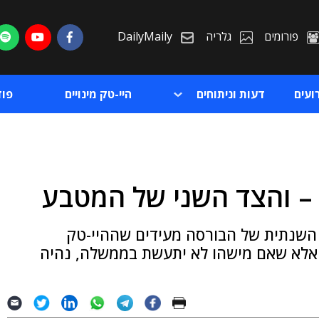
פורומים
גלריה
DailyMaily
ועים
דעות וניתוחים
היי-טק מינויים
פו
 – והצד השני של המטבע
ת
ם השנתית של הבורסה מעידים שההיי-טק
ת
 אלא שאם מישהו לא יתעשת בממשלה, נהיה