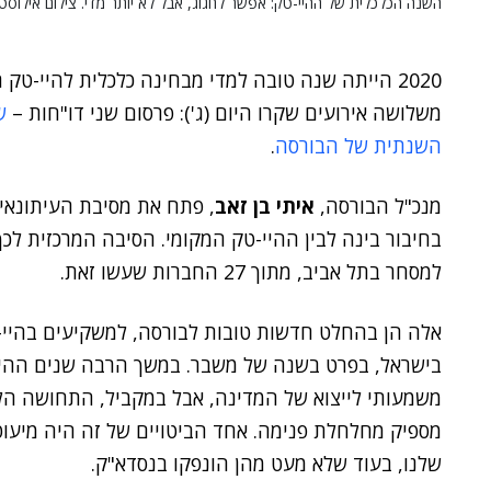
השנה הכלכלית של ההיי-טק: אפשר לחגוג, אבל לא יותר מדי. צילום אילוסטרציה: ck
2020 הייתה שנה טובה למדי מבחינה כלכלית להיי-ט
משלושה אירועים שקרו היום (ג'): פרסום שני דו"חות –
ש
השנתית של הבורסה
.
מנכ"ל הבורסה,
איתי בן זאב
, פתח את מסיבת העיתונאי
למסחר בתל אביב, מתוך 27 החברות שעשו זאת.
אלה הן בהחלט חדשות טובות לבורסה, למשקיעים בהיי-ט
בישראל, בפרט בשנה של משבר. במשך הרבה שנים ההיי-
משמעותי לייצוא של המדינה, אבל במקביל, התחושה ה
מספיק מחלחלת פנימה. אחד הביטויים של זה היה מיעו
שלנו, בעוד שלא מעט מהן הונפקו בנסדא"ק.