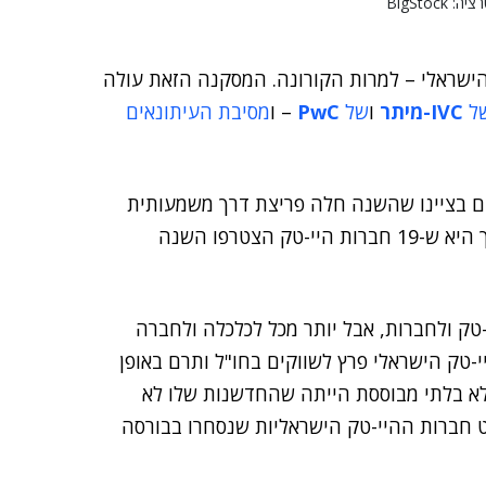
BigSto
ק הישראלי – למרות הקורונה. המסקנה הזאת עולה
ל
IVC-מיתר
ו
של
PwC
– ו
מסיבת העיתונאים
ם בציינו שהשנה חלה פריצת דרך משמעותית
בחיבור בינה לבין ההיי-טק המקומי. הסיבה המרכזית לכך היא ש-19 חברות היי-טק הצטרפו השנה
ק ולחברות, אבל יותר מכל לכלכלה ולחברה
טק הישראלי פרץ לשווקים בחו"ל ותרם באופן
לא בלתי מבוססת הייתה שהחדשנות שלו לא
ט חברות ההיי-טק הישראליות שנסחרו בבורסה