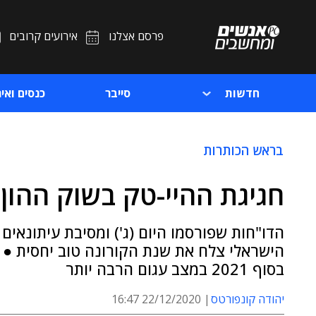
פרסם אצלנו
אירועים קרובים
חדשות
סייבר
כנסים ואיר
בראש הכותרות
חגיגת ההיי-טק בשוק ההון
הדו"חות שפורסמו היום (ג') ומסיבת עיתונאי
הישראלי צלח את שנת הקורונה טוב יחסית ●
בסוף 2021 במצב עגום הרבה יותר
יהודה קונפורטס
22/12/2020 16:47