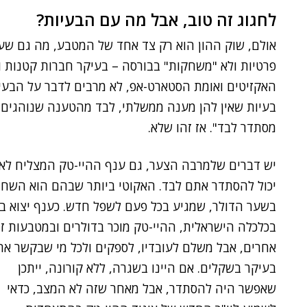
לחגוג זה טוב, אבל מה עם הבעיות?
אולם, שוק ההון הוא רק צד אחד של המטבע, מה גם שעו
פרטיות ולא "משחקות" בבורסה – בעיקר חברות קטנות ובי
האקזיטים ואומת הסטארט-אפ, לא מרבים לדבר על הבעי
בעיות שאין להן מענה ממשלתי, לבד מהטענה שנוהגים 
מסתדר לבד". אז זהו שלא.
יש דברים שלמרבה הצער, גם ענף ההיי-טק המצליח לא
יכול להסתדר אתם לבד. האקוטי ביותר שבהם הוא השח
בשער הדולר, שמגיע בכל פעם לשפל חדש. כענף יצוא ב
בכלכלה הישראלית, ההיי-טק מוכר בדולרים ובמטבעות זר
אחרים, אבל משלם לעובדיו, לספקים ולכל מי שבקשר את
בעיקר בשקלים. אם היינו בשגרה, ללא קורונה, ייתכן
שאפשר היה להסתדר, אבל מאחר שזה לא המצב, כדאי