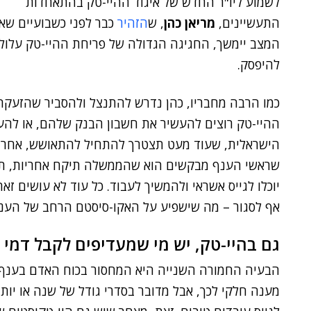
לשמוע ליו"ר החדש של איגוד ההיי-טק בהתאחדות
התעשיינים,
מריאן כהן
, ש
הזהיר
כבר לפני כשבועיים שא
המצב יימשך, החגיגה הגדולה של פריחת ההיי-טק עלול
להיפסק.
כמו הרבה מחבריו, כהן נדרש להתנצל ולהסביר שהזעקה
ההיי-טק רוצים להעשיר את חשבון הבנק שלהם, או להע
הישראלית, שעוד מעט תצטרך להתחיל להתאושש, אחרי ש
שראשי הענף מבקשים הוא שהממשלה תיקח אחריות, תית
יוכלו לגייס אשראי ולהמשיך לעבוד. כל עוד לא עושים זא
אף לסגור – מה שישפיע על האקו-סיסטם הרחב של הענף
גם בהיי-טק, יש מי שמעדיפים לקבל דמי
הבעיה החמורה השנייה היא המחסור בכוח האדם בענף.
מענה חלקי לכך, אבל מדובר בסדרי גודל של שנה או יותר