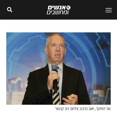
שר החינוך, יואב גלנט. צילום: ניב קנטור