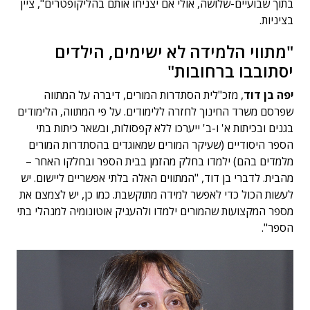
בתוך שבועיים-שלושה, אולי אם יצניחו אותם בהליקופטרים", ציין
בציניות.
"מתווי הלמידה לא ישימים, הילדים
יסתובבו ברחובות"
יפה בן דוד
, מזכ"לית הסתדרות המורים, דיברה על המתווה
שפרסם משרד החינוך לחזרה ללימודים. על פי המתווה, הלימודים
בגנים ובכיתות א' ו-ב' ייערכו ללא קפסולות, ובשאר כיתות בתי
הספר היסודיים (שעיקר המורים שמאוגדים בהסתדרות המורים
מלמדים בהם) ילמדו בחלק מהזמן בבית הספר ובחלקו האחר –
מהבית. לדברי בן דוד, "המתווים האלה בלתי אפשריים ליישום. יש
לעשות הכול כדי לאפשר למידה מתוקשבת. כמו כן, יש לצמצם את
מספר המקצועות שהמורים ילמדו ולהעניק אוטונומיה למנהלי בתי
הספר".