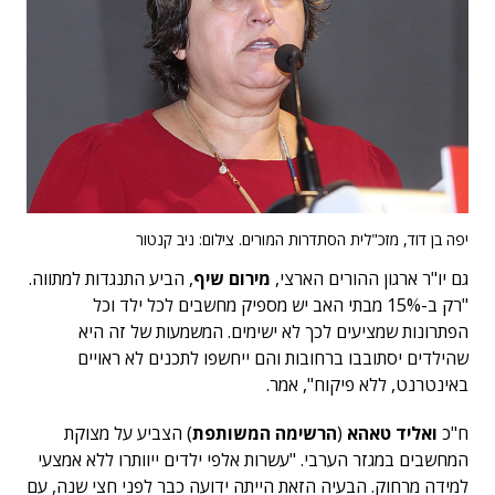
יפה בן דוד, מזכ"לית הסתדרות המורים. צילום: ניב קנטור
גם יו"ר ארגון ההורים הארצי,
מירום שיף
, הביע התנגדות למתווה.
"רק ב-15% מבתי האב יש מספיק מחשבים לכל ילד וכל
הפתרונות שמציעים לכך לא ישימים. המשמעות של זה היא
שהילדים יסתובבו ברחובות והם ייחשפו לתכנים לא ראויים
באינטרנט, ללא פיקוח", אמר.
ח"כ
ואליד טאהא
(
הרשימה המשותפת
) הצביע על מצוקת
המחשבים במגזר הערבי. "עשרות אלפי ילדים ייוותרו ללא אמצעי
למידה מרחוק. הבעיה הזאת הייתה ידועה כבר לפני חצי שנה, עם