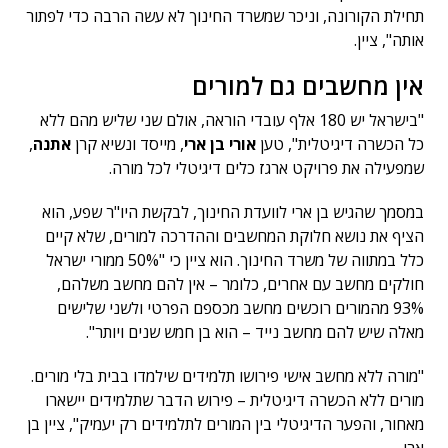
תחילת הקורונה, וניכר שמשרד החינוך לא עשה הרבה כדי לפתור
אותה", ציין.
אין מחשבים גם למורים
"בישראל יש 180 אלף עובדי הוראה, אולם שני שליש מהם ללא
כל הכשרה דיגיטלית", טען
אורי בן ארי
, מייסד ונשיא קרן
אתנה
,
שמפעילה את פרויקט ארגז כלים דיגיטלי לכל מורה.
במסמך שהגיש בן ארי לוועדת החינוך, לבקשת היו"ר שפע, הוא
הציף את נושא חלוקת המחשבים וההדרכה למורים, שלא קיים
כלל במתווה של משרד החינוך. הוא ציין כי "50% ממורי ישראל
חולקים מחשב עם אחרים, כלומר – אין להם מחשב משלהם,
93% מהמורים רוכשים מחשב מכספם הפרטי ולשני שלישים
מאלה שיש להם מחשב נייד – הוא בן חמש שנים ויותר".
"מורה ללא מחשב אישי פירושו תלמידים שילמדו בבית בלי מורים.
מורים ללא הכשרה דיגיטלית – פירוש הדבר שתלמידים יישארו
מאחור, והפער הדיגיטלי בין המורים לתלמידים רק יעמיק", ציין בן