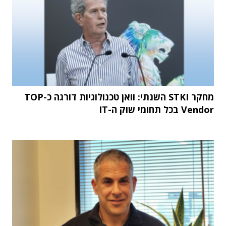
מחקר STKI השנתי: וואן טכנולוגיות דורגה כ-TOP
Vendor בכל תחומי שוק ה-IT