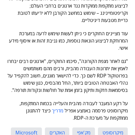
לביצוע מתקפות ממוקדות נגד ארגונים ברחבי העולם;
וקריפטומיינינג – שימוש במחשב הקורבן ללא ידיעתו לטובת
כריית מטבעות דיגיטליים.
עוד מציינים החוקרים כי ניתן לעשות שימוש לרעה במערכת
המרוחקת לביצוע הונאות נוספות, כמו גניבת זהות או איסוף מידע
אישי.
"גם לאחר מגפת הקורונה", סיכמו החוקרים, "ארגונים רבים יבחרו
לאמץ את יתרונות העבודה מהבית, ורבים מהם משתמשים
בפרוטוקול RDP לשם כך. כדי להישאר מוגנים, חשוב להקפיד על
נהלי האבטחה הטובים ביותר, החל מהבסיס, כגון שימוש
בסיסמאות חזקות ותיקון בזמן אמת של חולשות ונקודות תורפה".
על רקע המעבר לעבודה מהבית והעלייה בכמות המתקפות,
מיקרוסופט פרסמה באמצע אפריל
מדריך
כיצד להתגונן
ממתקפות על מערכת ה-RDP.
מיקרוסופט
מק'אפי
האקרים
Microsoft