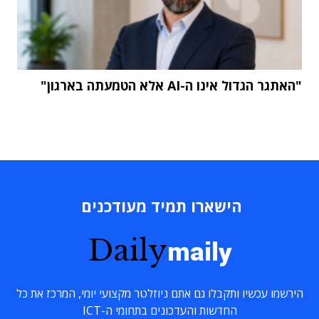
"האתגר הגדול אינו ה-AI אלא הטמעתה בארגון"
הישארו תמיד מעודכנים
Daily
maily
הירשמו עכשיו ותקבלו גם אתם ניוזלטר מקצועי יומי, המרכז את כל
החדשות והעדכונים בתחומי ה-ICT