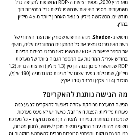
מאז מרץ 2020, מספר יציאות ה-RDP החשופות לתקיפה גדל
משמעותית. מספר היציאות שנחשפו לרשת גדל במהירות תוך
חודשיים: מכשלושה מיליון בינואר האחרון ליותר מ-4.5 מיליון
במרץ.
חיפוש ב-
Shadon
, מנוע החיפוש שסורק את הצד האחורי של
רשת האינטרנט ומציג את כל ההתקנים המחוברים אליה, חושף
את מספר יציאות ה-RDP שנחשפו לאינטרנט בפילוח מדינות
בחודש אפריל. המדינות עם המספר הגבוה ביותר של מערכות
RDP שנחשפו לסיכון גבוה הן סין (1.3 מיליון) וארצות הברית (1.2
מיליון), שמובילות בפער עצום על מדינות כמו גרמניה (180 אלף),
הולנד (114 אלף) וברזיל (110 אלף).
מה הגישה נותנת להאקרים?
הגישה למערכת מרוחקת עלולה לאפשר להאקרים לבצע כמה
פעולות פליליות: הפצת דואר זבל, כאשר יש לא מעט מערכות
שנמכרות במחתרת במיוחד למטרה זו; הפצת נוזקות – כל מערכת
חשופה מהווה עבור התוקף מכשיר מוכן לשימוש, למגוון מטרות,
כמו הפצת נוזקות, ומפתחי הכופרות מרבים להשתמש בווקטור זה