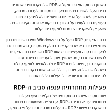
הארגון מרחוק הוא פרוטוקול ה-RDP של מיקרוסופט. ארגונים
רבים העלו לאוויר במהירות מערכות מקוונות לעבודה מרחוק,
כשהרצון לשמור על הרציפות התפעולית ולא לפגוע בזמינות
העסקית גבר לעתים על הצורך בבדיקות אבטחה מקיפות – מה
שהעניק להאקרים הזדמנות לתקוף ביתר קלות.
ברוב המקרים, RDP פועל על גבי Windows ומארח שירותים כגון
שרתי אינטרנט או שרתי קבצים. בחלק מהמקרים, הוא מחובר גם
למערכות בקרה תעשייתיות. יציאות RDP חשופות ברוב המקרים
לרשת האינטרנט, מה שהופך אותן למעניינות במיוחד עבור
התוקפים. כך, גישה לתיבת RDP יכולה לאפשר לתוקף קבלת
גישה לרשת שלמה, שבדרך כלל תשמש אותו כנקודת כניסה
להפצת תוכנות זדוניות או כל פעילות פלילית אחרת.
פעילות מחתרתית ענפה סביב ה-RDP
צוות חוקרי האיומים המתקדמים של מק'אפי חשף פעילות
מחתרתית ענפה סביב ה-RDP, עם עלייה משמעותית במסחר
בדארקנט באישורי RDP – ובעלות נמוכה יחסית. על פי המחקר,