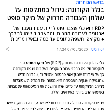
בראש הכותרות
בגלל הקורונה: גידול במתקפות על
שולחן העבודה מרחוק של מיקרוסופט
RDP הוא כלי שצבר פופולריות עם המעבר של
ארגונים לעבודה מהבית, וההאקרים שמו לב לכך
● מק'אפי חשפה נתונים עד כמה ובאילו מדינות
יוסי הטוני
07/05/2020 17:24
כלי שולחן העבודה המרוחק (RDP) של
מיקרוסופט
הפך
לווקטור תקיפה מרכזי עבור האקרים בעקבות מגפת הקורונה –
כך על פי דו"ח ש
מק'אפי
פרסמה אתמול (ד'). בדו"ח חדש
שהנפיקה ענקית האבטחה היא ממפה את המדינות שסובלות
ממירב המתקפות על כלים אלה וחושפת את הסיסמאות שנמצאות
בשימוש הרב ביותר באירועים הללו.
מגפת הקורונה הובילה חברות רבות לאפשר עבודה מרחוק, כאשר
אחד הכלים הנפוצים המעניק לעובדים גישה למידע פנימי של