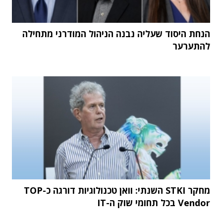
הנחת היסוד שעליה נבנה הניהול המודרני מתחילה
להתערער
מחקר STKI השנתי: וואן טכנולוגיות דורגה כ-TOP
Vendor בכל תחומי שוק ה-IT