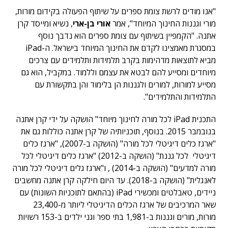
"אנו מודים לרשת צומת ספרים על שיתוף הפעולה בקידום מורות,
מורי וגננות החינוך המיוחד", אמר
אורי בן-ארי
, נשיא ומייסד קרן
אתנה. "הקמפיין בשיתוף עם צומת ספרים הוא נדבך נוסף
במסגרת מאמצינו לקדם את החינוך המיוחד בישראל. ה-iPad
מביא לתוצאות מדהימות בקרב תלמידות ותלמידים עם צרכים
מיוחדים ומסייע להם לבטא את עצמם וללמוד. במקביל, הוא גם
מסייע למורות, למורים ולגננות הן בלימוד והן בתקשורת עם
התלמידות והתלמידים".
התכנית iPad לכל מורה לחינוך מיוחד" הושקה על ידי קרן אתנה
בנובמבר 2015. בנוסף, תוכניותיה של קרן אתנה כוללות גם את
"ארגז כלים דיגיטלי לכל מורה" (הושקה ב-2007), "ארגז כלים
דיגיטלי לכל גננת" (הושקה ב-2012) "ארגז כלים דיגיטלי לכל
מורה למדעים" (הושקה ב-2014) , ו"ארגז גלים דיגיטלי לכל מורה
לאנגלית" (הושקה ב-2018). עד היום חילקה קרן אתנה מחשבים
ניידים, טאבלטים ומכשירי iPad (בהתאם לתוכניות השונות) עם
שאר המרכיבים של ארגז הכלים הדיגיטלי ליותר מ-23,400
מורות, מורים וגננות ב-1,981 בתי ספר וגני ילדים ב-153 רשויות