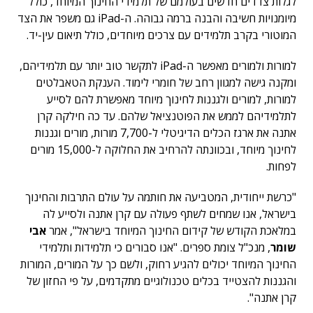
לגלות צדדים חדשים בעולמם של תלמידי החינוך המיוחד, כולל
מיומנויות חשיבה והבנה ברמה גבוהה. ה-iPad גם משפר את הצד
המוטורי בקרב תלמידים עם צרכים מיוחדים, כולל תיאום עין-יד.
למורות ולמורים מאפשר ה-iPad לתקשר טוב יותר עם תלמידיהם,
ומקנה גישה למגוון רחב של חומרי לימוד. הענקת הטאבלטים
למורות, למורים ולגננות לחינוך מיוחד מאפשרת להם לסייע
לתלמידיהם לממש את הפוטנציאל שלהם. עד כה חילקה קרן
אתנה את ארגז הכלים הדיגיטלי ל-7,700 מורות, מורים וגננות
לחינוך מיוחד, ובכוונתה להרחיב את החלוקה ל-15,000 מורים
לפחות.
"כרשת ייחודית, המטביעה את חותמה על עולם התרבות והחינוך
בישראל, אנו שמחים לשתף פעולה עם קרן אתנה ולסייע לה
במלאכת הקודש של קידום החינוך המיוחד בישראל", אמר
אבי
שומר
, מנכ"ל צומת ספרים. "אנו סבורים כי תלמידות ותלמידי
החינוך המיוחד יכולים להגיע רחוק, ולשם כך על המורים, המורות
והגננות להצטייד בכלים טכנולוגיים מתקדמים, על פי החזון של
קרן אתנה".