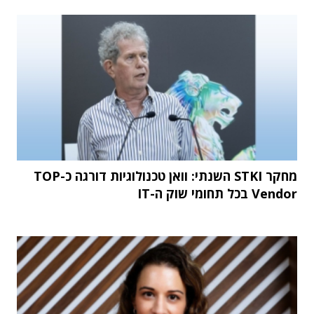
מחקר STKI השנתי: וואן טכנולוגיות דורגה כ-TOP
Vendor בכל תחומי שוק ה-IT