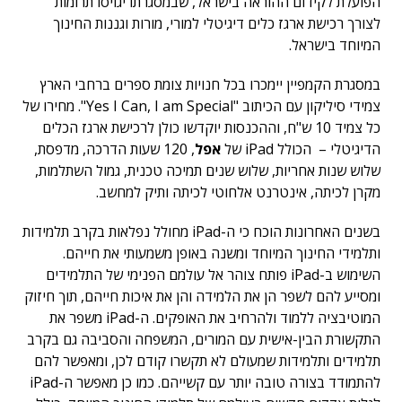
הפועלת לקידום ההוראה בישראל, שבמסגרתו יגויסו תרומות
לצורך רכישת ארגז כלים דיגיטלי למורי, מורות וגננות החינוך
המיוחד בישראל.
במסגרת הקמפיין יימכרו בכל חנויות צומת ספרים ברחבי הארץ
צמידי סיליקון עם הכיתוב "Yes I Can, I am Special". מחירו של
כל צמיד 10 ש"ח, וההכנסות יוקדשו כולן לרכישת ארגז הכלים
הדיגיטלי – הכולל iPad של
אפל
, 120 שעות הדרכה, מדפסת,
שלוש שנות אחריות, שלוש שנים תמיכה טכנית, גמול השתלמות,
מקרן לכיתה, אינטרנט אלחוטי לכיתה ותיק למחשב.
בשנים האחרונות הוכח כי ה-iPad מחולל נפלאות בקרב תלמידות
ותלמידי החינוך המיוחד ומשנה באופן משמעותי את חייהם.
השימוש ב-iPad פותח צוהר אל עולמם הפנימי של התלמידים
ומסייע להם לשפר הן את הלמידה והן את איכות חייהם, תוך חיזוק
המוטיבציה ללמוד ולהרחיב את האופקים. ה-iPad משפר את
התקשורת הבין-אישית עם המורים, המשפחה והסביבה גם בקרב
תלמידים ותלמידות שמעולם לא תקשרו קודם לכן, ומאפשר להם
להתמודד בצורה טובה יותר עם קשייהם. כמו כן מאפשר ה-iPad