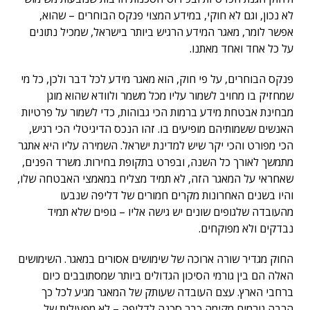
לא נכון, וגם לא חוקי, במידע המצוי פנקס הבוחרים – שהוא,
אפשר לומר, מאגר המידע הרגיש ביותר בישראל, שמכיל נתונים
על כל אחד ואחד מאתנו.
פנקס הבוחרים, על פי חוק, הוא מאגר מידע לכל דבר ולכן, כל מי
שמחזיק בו מחויב לשמור עליו מכל משמר ולוודא שהוא מוגן
מבחינת אבטחת מידע ברמות הכי גבוהות, כדי לשמור על פרטיות
האנשים ששמותיהם מופיעים בו. זהו הנכס הדיגיטלי הכי רגיש,
הכי מפורט והכי יקר שיש למדינת ישראל. השמירה עליו היא אתגר
מתמשך לאורך כל השנה, ובפרט בתקופת בחירות. משרד הפנים,
שאחראי על המאגר הזה, לא תמיד מצליח במאמצי האבטחה שלו,
והיו בשנים האחרונות מקרים חמורים של דליפה שנבעו
מהעובדה שלגופים שונים יש גישה אליו – גופים שלא תמיד
נבדקים ולא מפוקחים.
החוק מגדיר שורה ארוכה של שימושים אסורים במאגר. השימושים
האלה הם בין גורמי הסיכון הגדולים ביותר שמסתובבים כיום
ברחבי הארץ. עצם העובדה שעותק של המאגר מגיע לכל כך
הרבה גורמים מקימה כבר סכנה לדליפה – לא מפעילות של