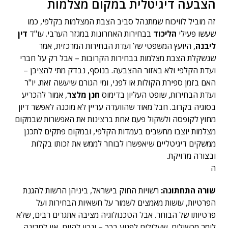
הצבעה דיגיטלית במקום מצלמות
זה מוביל לוויכוח שמתנהל סביב הצבת המצלמות בקלפי, כמו
שעשו פעילי
הליכוד
בבחירות האחרונות במגזר הערבי. עו"ד
דין
ליבנה
, היועץ המשפטי של ועדת הבחירות המרכזית, אמר
שנשקלת הצבת מצלמות בבחירות הקרובות – אבל רק על חברי
ועדת הקלפי ולא באזור ההצבעה. בנוסף, נבדק מתי להציבן –
האם בזמן ספירת הקולות או לפני, ומי הגורם שיעשה זאת. יו"ר
ועדת הבחירות, שופט העליון בדימוס
חנן מלצר
, אמור להכריע
בסוגיה בקרוב. חבל מאוד שהוועדה עדיין לא מוכנה לאפשר דיון
מחוץ לקופסה ולשקול פעם אחת ברצינות את האפשרות שבמקום
מצלמות יוצבו מחשבים בעמדות הקלפי, ובמקום פתקים לתכנן
ממשקים דיגיטליים שיאפשרו לבוחר לממש את זכותו בקלות
ובצורה מדויקת.
ה
שורה התחתונה:
רשויות החוק בישראל, ביניהן הרשות להגנת
הפרטיות, עושות מאמצים לשמור על חשאיות הבחירות ועל
פרטיותו של הבוחר. אבל הטכנולוגיה מציבה אתגרים רבים, שלא
לומר מכשולים, שעלולים לפגוע בכך – ונכון להיום, אין למדינה