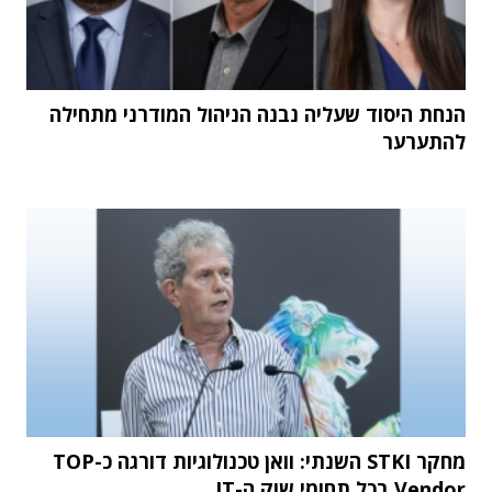
הנחת היסוד שעליה נבנה הניהול המודרני מתחילה
להתערער
מחקר STKI השנתי: וואן טכנולוגיות דורגה כ-TOP
Vendor בכל תחומי שוק ה-IT