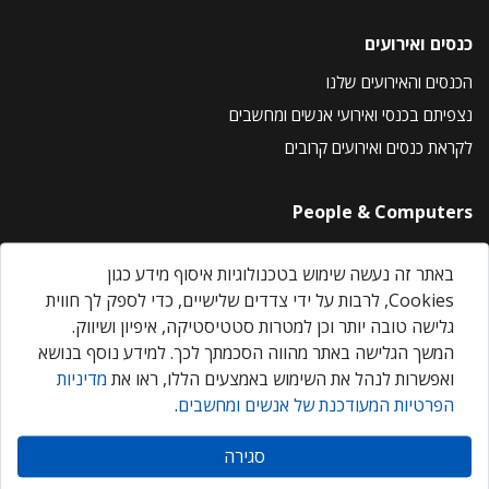
כנסים ואירועים
הכנסים והאירועים שלנו
נצפיתם בכנסי ואירועי אנשים ומחשבים
לקראת כנסים ואירועים קרובים
People & Computers
About Us
באתר זה נעשה שימוש בטכנולוגיות איסוף מידע כגון
Privacy Policy
Cookies, לרבות על ידי צדדים שלישיים, כדי לספק לך חווית
Contact Us
גלישה טובה יותר וכן למטרות סטטיסטיקה, איפיון ושיווק.
Our Events
המשך הגלישה באתר מהווה הסכמתך לכך. למידע נוסף בנושא
ואפשרות לנהל את השימוש באמצעים הללו, ראו את
מדיניות
הפרטיות המעודכנת של אנשים ומחשבים
.
אנשים ומחשבים © 2026 – כל הזכויות שמורות
סגירה
Created by