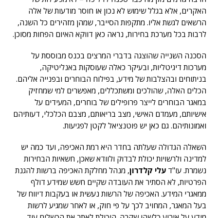
האקרים, אלא בגלל שימוש לא נכון או חוסר מודעות של אלה
הרשאים לגשת אליו. מתקפות הסייבר, שמהן מזהירים כל השנה,
לרבות בכל מערכת בחירות, נראה כאן דווקא האיום הפחות מסוכן.
הסכנה השנייה שהוצגה בדברי המרצים בכנס מבוססת על
מערכות דיגיטליות, ובעיקר כאלה שעוסקות באנליטיקה,
בניתוחים ובהצלבות של מידע, בפילוח הבוחרים ובפנייה אליהם.
הכלים האלה, שהולכים ומשתכללים, מאפשרים למי שמחזיק
במאגר הבוחרים לייצר פרופילים של בוחרים, המעידים על
אישיותם, מעמדם האישי, מצב בריאותם, מצבם הכלכלי, דעותיהם
ואמונותיהם. גם כאן יש פוטנציאל לקטן לפגיעות.
השאלה הגדולה שעלתה בחדר היא רמת האכיפה, ועד כמה יש
למדינה ולרשויות יכולת לבדוק ולוודא שאכן, חשאיות הבחירות
נשמרת. עו"ד
עלי קלדרון
, מנהל מחלקת האכיפה ברשות להגנת
הפרטיות, לא הסתיר את העובדה שקיים חשש שמידע דולף
ממאגרי המידע. האכיפה של הרשות נעשית או בעקבות דיווח של
בעל המאגר, המחויב לכך על פי חוק, או לאחר שמגיע לרשות
מידע על אירוע כלשהו שקרה. היכולת לאתר את הכשלים עוד