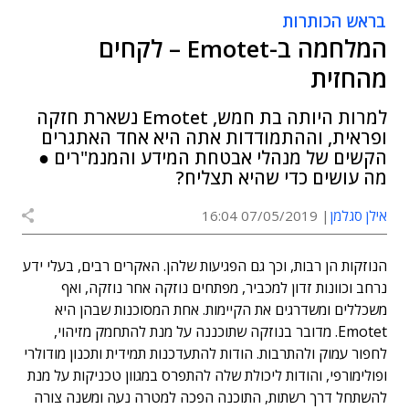
בראש הכותרות
המלחמה ב-Emotet – לקחים
מהחזית
למרות היותה בת חמש, Emotet נשארת חזקה
ופראית, וההתמודדות אתה היא אחד האתגרים
הקשים של מנהלי אבטחת המידע והמנמ"רים ●
מה עושים כדי שהיא תצליח?
אילן סגלמן
07/05/2019 16:04
הנוזקות הן רבות, וכך גם הפגיעות שלהן. האקרים רבים, בעלי ידע
נרחב וכוונות זדון למכביר, מפתחים נוזקה אחר נוזקה, ואף
משכללים ומשדרגים את הקיימות. אחת המסוכנות שבהן היא
Emotet. מדובר בנוזקה שתוכננה על מנת להתחמק מזיהוי,
לחפור עמוק ולהתרבות. הודות להתעדכנות תמידית ותכנון מודולרי
ופולימורפי, והודות ליכולת שלה להתפרס במגוון טכניקות על מנת
להשתחל דרך רשתות, התוכנה הפכה למטרה נעה ומשנה צורה