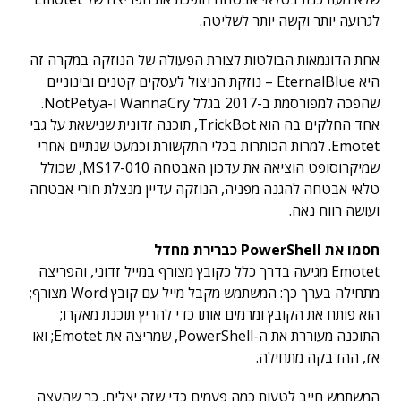
לגרועה יותר וקשה יותר לשליטה.
אחת הדוגמאות הבולטות לצורת הפעולה של הנוזקה במקרה זה
היא EternalBlue – נוזקת הניצול לעסקים קטנים ובינוניים
שהפכה למפורסמת ב-2017 בגלל WannaCry ו-NotPetya.
אחד החלקים בה הוא TrickBot, תוכנה זדונית שנישאת על גבי
Emotet. למרות הכותרות בכלי התקשורת וכמעט שנתיים אחרי
שמיקרוסופט הוציאה את עדכון האבטחה MS17-010, שכולל
טלאי אבטחה להגנה מפניה, הנוזקה עדיין מנצלת חורי אבטחה
ועושה רווח נאה.
חסמו את PowerShell כברירת מחדל
Emotet מגיעה בדרך כלל כקובץ מצורף במייל זדוני, והפריצה
מתחילה בערך כך: המשתמש מקבל מייל עם קובץ Word מצורף;
הוא פותח את הקובץ ומרמים אותו כדי להריץ תוכנת מאקרו;
התוכנה מעוררת את ה-PowerShell, שמריצה את Emotet; ואו
אז, ההדבקה מתחילה.
המשתמש חייב לטעות כמה פעמים כדי שזה יצליח, כך שהעצה