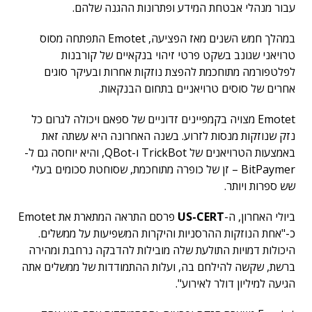
עבור מנהלי אבטחת המידע ופתרונות ההגנה שלהם.
במהלך חמש השנים מאז הפציעה, Emotet התפתחה מסוס
טרויאני שגונב בשקט פרטי זיהוי בנקאיים של קורבנות
לפלטפורמה מתוחכמת להפצת נוזקות אחרות ובעיקר סוגים
אחרים של סוסים טרויאניים בתחום הבנקאות.
Emotet מצויה בקמפיינים זדוניים של ספאם ויכולה לגרום כל
נזק שנוזקות מנסות לזרוע. בשנה האחרונה היא עשתה זאת
באמצעות הטרויאנים של TrickBot ו-QBot, והיא יוחסה גם ל-
BitPaymer – זן של כופרה מתוחכמת, שסוחטת סכומים בעלי
שש ספרות ויותר.
ביולי האחרון, ה-
US-CERT
פרסם התראה המתארת את Emotet
כ-"אחת הנוזקות ההרסניות והיקרות המשפיעות על ממשלים.
היכולות דמויות התולעת שלה מובילות להדבקה נרחבת ומהירה
ברשת, שקשה להילחם בה, ועלות ההתמודדות של ממשלים אתה
הגיעה למיליון דולר לאירוע".