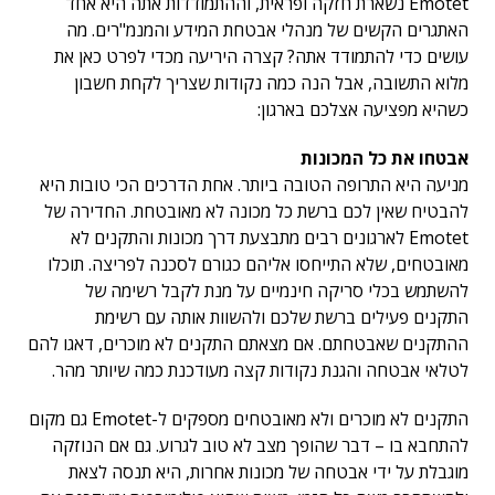
Emotet נשארת חזקה ופראית, וההתמודדות אתה היא אחד
האתגרים הקשים של מנהלי אבטחת המידע והמנמ"רים. מה
עושים כדי להתמודד אתה? קצרה היריעה מכדי לפרט כאן את
מלוא התשובה, אבל הנה כמה נקודות שצריך לקחת חשבון
כשהיא מפציעה אצלכם בארגון:
אבטחו את כל המכונות
מניעה היא התרופה הטובה ביותר. אחת הדרכים הכי טובות היא
להבטיח שאין לכם ברשת כל מכונה לא מאובטחת. החדירה של
Emotet לארגונים רבים מתבצעת דרך מכונות והתקנים לא
מאובטחים, שלא התייחסו אליהם כגורם לסכנה לפריצה. תוכלו
להשתמש בכלי סריקה חינמיים על מנת לקבל רשימה של
התקנים פעילים ברשת שלכם ולהשוות אותה עם רשימת
ההתקנים שאבטחתם. אם מצאתם התקנים לא מוכרים, דאגו להם
לטלאי אבטחה והגנת נקודות קצה מעודכנת כמה שיותר מהר.
התקנים לא מוכרים ולא מאובטחים מספקים ל-Emotet גם מקום
להתחבא בו – דבר שהופך מצב לא טוב לגרוע. גם אם הנוזקה
מוגבלת על ידי אבטחה של מכונות אחרות, היא תנסה לצאת