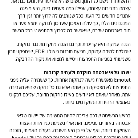
ולהשתחרר משם כל הזמן. משום שהיא פולימורפית ומעדכנת את
עצמה בתדירות עצומה, אפילו כמה פעמים ביום, היא מציגה
אתגרים חדשים כל העת. ככל שנותנים לה לרוץ יותר זמן דרך
המנגנונים הללו, כך עולה הסיכון שעדכון לנוזקה ימצא פער או
חור באבטחה שלכם, שיאפשר לה לפרוץ ולהתפשט בכל הרשת.
הגנה עמוקה היא קריטית וכך גם הגנה מתקדמת נגד נוזקות,
שכוללת למידה עמוקה, מניעת תוכנות ניצול ו-EDR, שיספקו יתרון
משמעותי במניעת התפרצות ויסייעו למצוא את מקור ההדבקה.
ישמו טלאי אבטחה מוקדם ולעתים קרובות
Emotet מאפשרת גישה לנוזקות אחרות, כך ששמירה עליה מפני
התפרצות לא מפסיקה רק אותה אלא גם כל נוזקה שהיא מעבירה
אתה. מאחר שאתם לא יודעים באילו נוזקות מדובר, עליכם לנקוט
באמצעי הזהירות המתקדמים ביותר.
בראש הרשימה שלכם צריכה להיות המשימה של יישום טלאי
אבטחה באזורים פגיעים. זאת אולי נשמעת כמו אחת העצות
העתיקות ביותר, ואף על פי כן היא חשובה. בעולם האמיתי, תוכנה
שלא מעודכנת בטלאי אבטחה הופכת את הפריצה של Emotet