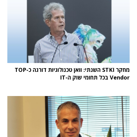
מחקר STKI השנתי: וואן טכנולוגיות דורגה כ-TOP
Vendor בכל תחומי שוק ה-IT