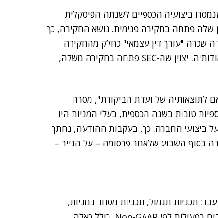
שנמסרו ביצועיה הכספיים לשנתה הפיסקלית
ון שלה פתחה בחקירה פנימית. נושא החקירה, כך
דה שכרה "עורך דין עצמאי" כחלק מהחקירה
ועדכנה את הרשות לניירות ערך (SEC) בארצות הברית אודותיה. יצוין שה-SEC פתחה בחקירה משלה,
 לתוצאותיה של ועדת הביקורת", מסרה
פיות טובות בשנה הכספית, בעלי המניות היו
ל ביצועי החברה. כך, בעקבות ההודעה, נחתך
ה בסוף השבוע שלאחר פרסומה – על הנייר –
ר: תכניות תגמול, תכניות מסחר במניות,
פרשנות על התוצאות הכספיות בעבר ודיווח על כמה צעדים בפעילות לפי Non-GAAP, כולל כאלה