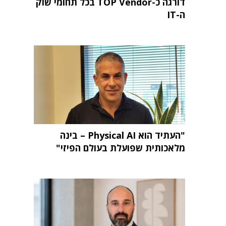
דורגה כ-TOP Vendor בכל תחומי שוק
ה-IT
"העתיד הוא Physical AI – בינה
מלאכותית שפועלת בעולם הפיזי"