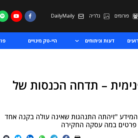
פורומים
גלריה
DailyMaily
ועים
דעות וניתוחים
היי-טק מינויים
פו
ימית – תדחה הכנסות של
ת
ת
המידע "זיהתה התנהגות שאינה עולה בקנה אחד
 פרטים במה עסקה החקירה