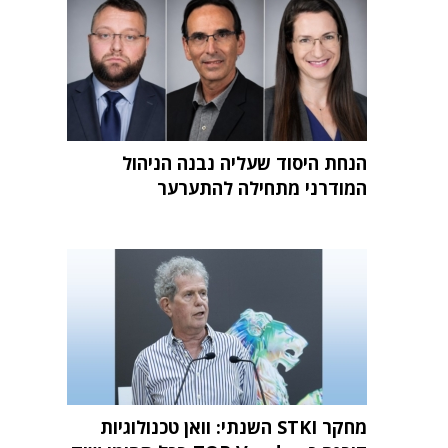
הנחת היסוד שעליה נבנה הניהול
המודרני מתחילה להתערער
מחקר STKI השנתי: וואן טכנולוגיות