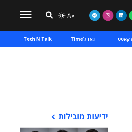
דקאסט
גאדג'Time
Tech N Talk
וכן פרסומי
תוכן פרסומי
וכן פרסומי
ידיעות מובילות